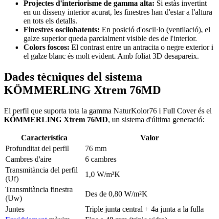
Projectes d'interiorisme de gamma alta:
Si estàs invertint
en un disseny interior acurat, les finestres han d'estar a l'altura
en tots els detalls.
Finestres oscilobatents:
En posició d'oscil·lo (ventilació), el
galze superior queda parcialment visible des de l'interior.
Colors foscos:
El contrast entre un antracita o negre exterior i
el galze blanc és molt evident. Amb foliat 3D desapareix.
Dades tècniques del sistema
KÖMMERLING Xtrem 76MD
El perfil que suporta tota la gamma NaturKolor76 i Full Cover és el
KÖMMERLING Xtrem 76MD
, un sistema d'última generació:
Característica
Valor
Profunditat del perfil
76 mm
Cambres d'aire
6 cambres
Transmitància del perfil
1,0 W/m²K
(Uf)
Transmitància finestra
Des de 0,80 W/m²K
(Uw)
Juntes
Triple junta central + 4a junta a la fulla