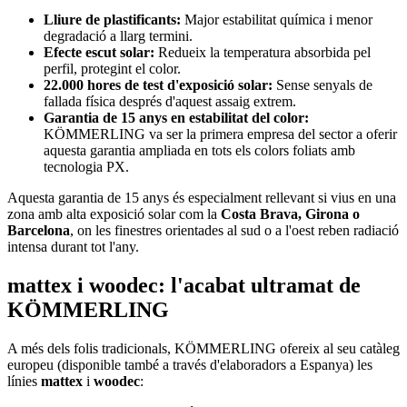
Lliure de plastificants:
Major estabilitat química i menor
degradació a llarg termini.
Efecte escut solar:
Redueix la temperatura absorbida pel
perfil, protegint el color.
22.000 hores de test d'exposició solar:
Sense senyals de
fallada física després d'aquest assaig extrem.
Garantia de 15 anys en estabilitat del color:
KÖMMERLING va ser la primera empresa del sector a oferir
aquesta garantia ampliada en tots els colors foliats amb
tecnologia PX.
Aquesta garantia de 15 anys és especialment rellevant si vius en una
zona amb alta exposició solar com la
Costa Brava, Girona o
Barcelona
, on les finestres orientades al sud o a l'oest reben radiació
intensa durant tot l'any.
mattex i woodec: l'acabat ultramat de
KÖMMERLING
A més dels folis tradicionals, KÖMMERLING ofereix al seu catàleg
europeu (disponible també a través d'elaboradors a Espanya) les
línies
mattex
i
woodec
: