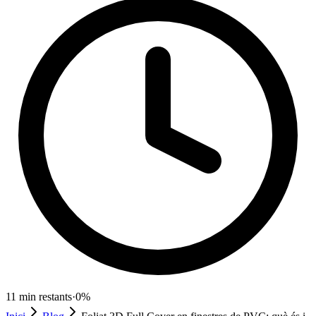
11
min restants
·
0
%