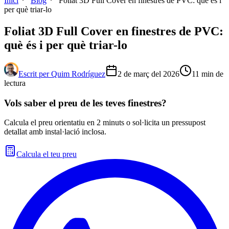
Inici
Blog
Foliat 3D Full Cover en finestres de PVC: què és i
per què triar-lo
Foliat 3D Full Cover en finestres de PVC:
què és i per què triar-lo
Escrit per
Quim Rodríguez
2 de març del 2026
11
min de
lectura
Vols saber el preu de les teves finestres?
Calcula el preu orientatiu en 2 minuts o sol·licita un pressupost
detallat amb instal·lació inclosa.
Calcula el teu preu