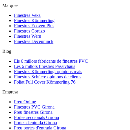
Marques
Finestres Veka
Finestres Kömmerling
Finestres Ecoven Plus
Finestres Cortizo
Finestres Weru
Finestres Deceuninck
Blog
Els 6 millors fabricants de finestres PVC
Les 6 millors finestres Passivhaus
Finestres Kömmerling: opinions reals
Finestres Schüco: opinions de clients
Foliat Full Cover Kömmerling 76
Empresa
Preu Online
Finestres PVC Girona
Preu finestres Girona
Portes seccionals Girona
Portes d'entrada Girona
Preu portes d'entrada Girona