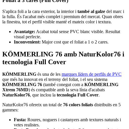
Foliat a 3 cares (Full Cover)
S'aplica foli a la cara exterior, la interior i
també al galze
del marc i
la fulla. És l'acabat més complet i premium del mercat. Quan obres
la finestra, tot el perfil visible manté el mateix color i textura.
Avantatge:
Acabat total sense PVC blanc visible. Resultat
visual perfecte.
Inconvenient:
Major cost que el foliat a 1 o 2 cares.
KÖMMERLING 76 amb NaturKolor76 i
tecnologia Full Cover
KÖMMERLING
és una de les
marques líders de perfils de PVC
que més ha innovat en el terreny del foliat, i el seu sistema
KÖMMERLING 76
(també conegut com a
KÖMMERLING
Xtrem 76MD
) és compatible amb la seva línia d'acabats
NaturKolor76
, que inclou la
tecnologia Full Cover
.
NaturKolor76 ofereix un total de
76 colors foliats
distribuïts en 5
gammes:
Fusta:
Roures, noguers i castanyers amb textures naturals i
vetes realistes.