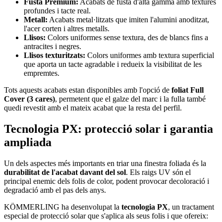
Fusta Premium:
Acabats de fusta d'alta gamma amb textures
profundes i tacte real.
Metall:
Acabats metal·litzats que imiten l'alumini anoditzat,
l'acer corten i altres metalls.
Llisos:
Colors uniformes sense textura, des de blancs fins a
antracites i negres.
Llisos texturitzats:
Colors uniformes amb textura superficial
que aporta un tacte agradable i redueix la visibilitat de les
empremtes.
Tots aquests acabats estan disponibles amb l'opció de
foliat Full
Cover (3 cares)
, permetent que el galze del marc i la fulla també
quedi revestit amb el mateix acabat que la resta del perfil.
Tecnologia PX: protecció solar i garantia
ampliada
Un dels aspectes més importants en triar una finestra foliada és la
durabilitat de l'acabat davant del sol
. Els raigs UV són el
principal enemic dels folis de color, podent provocar decoloració i
degradació amb el pas dels anys.
KÖMMERLING ha desenvolupat la
tecnologia PX
, un tractament
especial de protecció solar que s'aplica als seus folis i que ofereix: