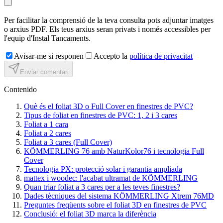
Per facilitar la comprensió de la teva consulta pots adjuntar imatges
o arxius PDF. Els teus arxius seran privats i només accessibles per
l'equip d'Instal Tancaments.
Avisar-me si responen
Accepto la
política de privacitat
Enviar comentari
Contenido
Què és el foliat 3D o Full Cover en finestres de PVC?
Tipus de foliat en finestres de PVC: 1, 2 i 3 cares
Foliat a 1 cara
Foliat a 2 cares
Foliat a 3 cares (Full Cover)
KÖMMERLING 76 amb NaturKolor76 i tecnologia Full
Cover
Tecnologia PX: protecció solar i garantia ampliada
mattex i woodec: l'acabat ultramat de KÖMMERLING
Quan triar foliat a 3 cares per a les teves finestres?
Dades tècniques del sistema KÖMMERLING Xtrem 76MD
Preguntes freqüents sobre el foliat 3D en finestres de PVC
Conclusió: el foliat 3D marca la diferència