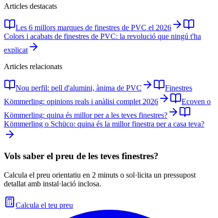
Articles destacats
Les 6 millors marques de finestres de PVC el 2026
Colors i acabats de finestres de PVC: la revolució que ningú t'ha
explicat
Articles relacionats
Nou perfil: pell d'alumini, ànima de PVC
Finestres
Kömmerling: opinions reals i anàlisi complet 2026
Ecoven o
Kömmerling: quina és millor per a les teves finestres?
Kömmerling o Schüco: quina és la millor finestra per a casa teva?
Vols saber el preu de les teves finestres?
Calcula el preu orientatiu en 2 minuts o sol·licita un pressupost
detallat amb instal·lació inclosa.
Calcula el teu preu