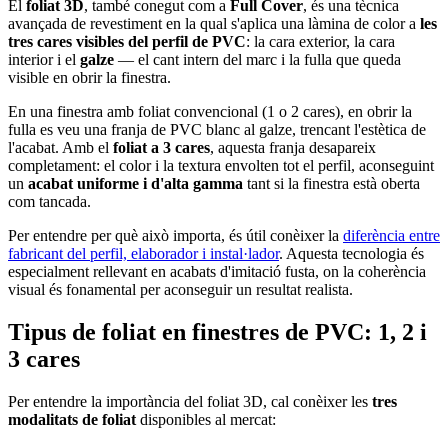
El
foliat 3D
, també conegut com a
Full Cover
, és una tècnica
avançada de revestiment en la qual s'aplica una làmina de color a
les
tres cares visibles del perfil de PVC
: la cara exterior, la cara
interior i el
galze
— el cant intern del marc i la fulla que queda
visible en obrir la finestra.
En una finestra amb foliat convencional (1 o 2 cares), en obrir la
fulla es veu una franja de PVC blanc al galze, trencant l'estètica de
l'acabat. Amb el
foliat a 3 cares
, aquesta franja desapareix
completament: el color i la textura envolten tot el perfil, aconseguint
un
acabat uniforme i d'alta gamma
tant si la finestra està oberta
com tancada.
Per entendre per què això importa, és útil conèixer la
diferència entre
fabricant del perfil, elaborador i instal·lador
. Aquesta tecnologia és
especialment rellevant en acabats d'imitació fusta, on la coherència
visual és fonamental per aconseguir un resultat realista.
Tipus de foliat en finestres de PVC: 1, 2 i
3 cares
Per entendre la importància del foliat 3D, cal conèixer les
tres
modalitats de foliat
disponibles al mercat: