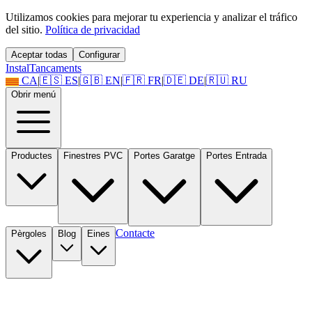
Utilizamos cookies para mejorar tu experiencia y analizar el tráfico
del sitio.
Política de privacidad
Aceptar todas
Configurar
Instal
Tancaments
CA
|
🇪🇸
ES
|
🇬🇧
EN
|
🇫🇷
FR
|
🇩🇪
DE
|
🇷🇺
RU
Obrir menú
Productes
Finestres PVC
Portes Garatge
Portes Entrada
Contacte
Pèrgoles
Blog
Eines