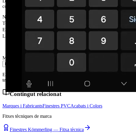
Deixa'ns les teves dades i et contactem en menys de 24h. Sense
compromís.
Nom
*
Telèfon
*
Email
Localitat
Missatge
Enviar missatge
En enviar acceptes la nostra política de privacitat. No compartim les
teves dades amb tercers.
Contingut relacionat
Marques i Fabricants
Finestres PVC
Acabats i Colors
Fitxes tècniques de marca
Finestres Kömmerling — Fitxa tècnica