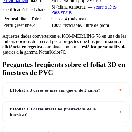
Envidriament
màxim
Fins a 48 mm (triple vidre)
Sí (clima temperat) —
veure què és
Certificació Passivhaus
Passivhaus
Permeabilitat a l'aire
Classe 4 (màxima)
Perfil greenline®
100% reciclable, lliure de plom
Aquestes dades converteixen el KÖMMERLING 76 en una de les
millors opcions del mercat per a projectes que busquen
màxima
eficiència energètica
combinada amb una
estètica personalitzada
gràcies a la gamma NaturKolor76.
Preguntes freqüents sobre el foliat 3D en
finestres de PVC
El foliat a 3 cares és més car que el de 2 cares?
El foliat a 3 cares afecta les prestacions de la
finestra?