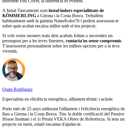
uniforme Full Cover, la diferència és evident.
A Instal Tancaments som
instal·ladors especialitzats de
KÖMMERLING
a Girona i la Costa Brava. Treballem
habitualment amb la gamma NaturKolor76 i podem assessorar-te
sobre quin acabat encaixa millor amb el teu projecte.
Si vols veure mostres reals dels acabats foliats o necessites un
pressupost per a les teves finestres,
contacta'ns sense compromís
.
T'assessorem personalment sobre les millors opcions per a la teva
vivenda.
Quim Rodríguez
Especialista en eficiència energètica, aïllament tèrmic i acústic
Porto més de 25 anys millorant l'aïllament i l'eficiència energètica de
llars a Girona i la Costa Brava. Tinc la doble certificació del Passive
House Institute i el 1r Premi VEKA Obres de Referència. Si tens un
projecte en ment, estaré encantat d'ajudar-te.