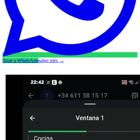
Anar a WhatsApp
saber més
→