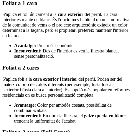
Foliat a 1 cara
S'aplica el foli únicament a la
cara exterior
del perfil. La cara
interior es manté en blanc. És l'opció més habitual quan la normativa
de la comunitat de veïns o el projecte arquitectònic exigeix un color
determinat a la façana, però el propietari prefereix mantenir l'interior
en blanc.
Avantatge:
Preu més econòmic.
Inconvenient:
Des de l'interior es veu la finestra blanca,
sense personalització.
Foliat a 2 cares
S'aplica foli a la
cara exterior i interior
del perfil. Poden ser del
mateix color o de colors diferents (per exemple, fusta fosca a
l'exterior i fusta clara a l'interior). És l'opció més popular en reformes
residencials on es busca personalització completa.
Avantatge:
Color per ambdós costats, possibilitat de
combinar acabats.
Inconvenient:
En obrir la finestra, el
galze queda en blanc
,
trencant la uniformitat de l'acabat.