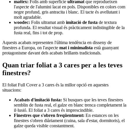
mattex:
Folis amb superfície
ultramat
que reprodueixen
l'aspecte de l'alumini lacat en pols. Disponibles en colors com
negre profund, gris antracita i blanc. El tacte és avellutant i
molt agradable.
woodec:
Folis ultramat amb
imitació de fusta
de textura
profunda. El resultat visual és pràcticament indistingible de la
fusta real, fins i tot de prop.
Aquests acabats representen l'última tendència en disseny de
finestres a Europa, on l'aspecte
mat i minimalista
està guanyant
protagonisme davant dels acabats brillants tradicionals.
Quan triar foliat a 3 cares per a les teves
finestres?
El foliat Full Cover a 3 cares és la millor opció en aquestes
situacions:
Acabats d'imitació fusta:
Si busques que les teves finestres
semblin de fusta real, el galze en blanc trenca completament la
il·lusió. El foliat a 3 cares és imprescindible.
Finestres que s'obren freqüentment:
En estances on les
finestres s'obren diàriament (cuina, sala d'estar, dormitoris), el
galze queda visible constantment.