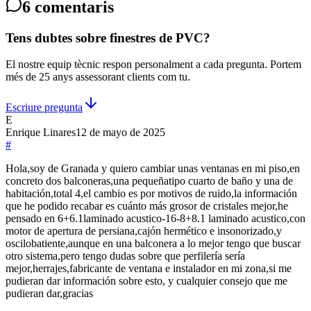
6
comentaris
Tens dubtes sobre finestres de PVC?
El nostre equip tècnic respon personalment a cada pregunta. Portem
més de 25 anys assessorant clients com tu.
Escriure pregunta
E
Enrique Linares
12 de mayo de 2025
#
Hola,soy de Granada y quiero cambiar unas ventanas en mi piso,en
concreto dos balconeras,una pequeñatipo cuarto de baño y una de
habitación,total 4,el cambio es por motivos de ruido,la información
que he podido recabar es cuánto más grosor de cristales mejor,he
pensado en 6+6.1laminado acustico-16-8+8.1 laminado acustico,con
motor de apertura de persiana,cajón hermético e insonorizado,y
oscilobatiente,aunque en una balconera a lo mejor tengo que buscar
otro sistema,pero tengo dudas sobre que perfilería sería
mejor,herrajes,fabricante de ventana e instalador en mi zona,si me
pudieran dar información sobre esto, y cualquier consejo que me
pudieran dar,gracias