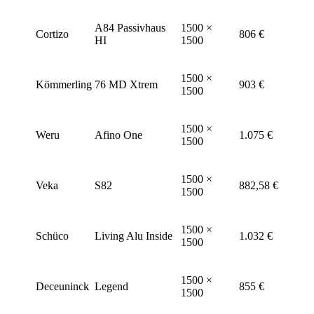
A84 Passivhaus
1500 ×
Cortizo
806 €
HI
1500
1500 ×
Kömmerling
76 MD Xtrem
903 €
1500
1500 ×
Weru
Afino One
1.075 €
1500
1500 ×
Veka
S82
882,58 €
1500
1500 ×
Schüco
Living Alu Inside
1.032 €
1500
1500 ×
Deceuninck
Legend
855 €
1500