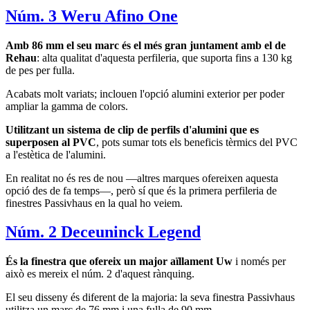
Núm. 3 Weru Afino One
Amb 86 mm el seu marc és el més gran juntament amb el de
Rehau
: alta qualitat d'aquesta perfileria, que suporta fins a 130 kg
de pes per fulla.
Acabats molt variats; inclouen l'opció alumini exterior per poder
ampliar la gamma de colors.
Utilitzant un sistema de clip de perfils d'alumini que es
superposen al PVC
, pots sumar tots els beneficis tèrmics del PVC
a l'estètica de l'alumini.
En realitat no és res de nou —altres marques ofereixen aquesta
opció des de fa temps—, però sí que és la primera perfileria de
finestres Passivhaus en la qual ho veiem.
Núm. 2 Deceuninck Legend
És la finestra que ofereix un major aïllament Uw
i només per
això es mereix el núm. 2 d'aquest rànquing.
El seu disseny és diferent de la majoria: la seva finestra Passivhaus
utilitza un marc de 76 mm i una fulla de 90 mm.