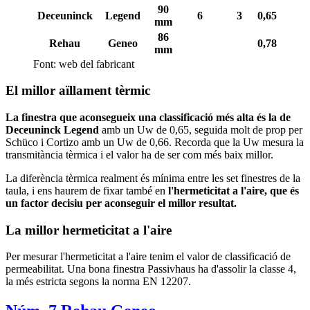
90
Deceuninck
Legend
6
3
0,65
0,96
mm
86
Rehau
Geneo
0,78
0,89
mm
Font: web del fabricant
El millor aïllament tèrmic
La finestra que aconsegueix una classificació més alta és la de
Deceuninck Legend
amb un Uw de 0,65, seguida molt de prop per
Schüco i Cortizo amb un Uw de 0,66. Recorda que la Uw mesura la
transmitància tèrmica i el valor ha de ser com més baix millor.
La diferència tèrmica realment és mínima entre les set finestres de la
taula, i ens haurem de fixar també en
l'hermeticitat a l'aire, que és
un factor decisiu per aconseguir el millor resultat.
La millor hermeticitat a l'aire
Per mesurar l'hermeticitat a l'aire tenim el valor de classificació de
permeabilitat. Una bona finestra Passivhaus ha d'assolir la classe 4,
la més estricta segons la norma EN 12207.