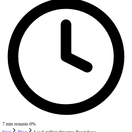
7
min restants
·
0
%