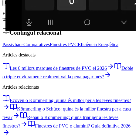
Enviar missatge
En enviar acceptes la nostra política de privacitat. No compartim les
teves dades amb tercers.
Contingut relacionat
Passivhaus
Comparatives
Finestres PVC
Eficiència Energètica
Articles destacats
Les 6 millors marques de finestres de PVC el 2026
Doble
o triple envidrament: realment val la pena pagar més?
Articles relacionats
Ecoven o Kömmerling: quina és millor per a les teves finestres?
Kömmerling o Schüco: quina és la millor finestra per a casa
teva?
Rehau o Kömmerling: quina triar per a les teves
finestres?
Finestres de PVC o alumini? Guia definitiva 2026