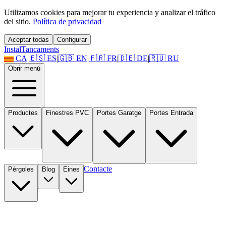
Utilizamos cookies para mejorar tu experiencia y analizar el tráfico
del sitio.
Política de privacidad
Aceptar todas
Configurar
Instal
Tancaments
CA
|
🇪🇸
ES
|
🇬🇧
EN
|
🇫🇷
FR
|
🇩🇪
DE
|
🇷🇺
RU
Obrir menú
Productes
Finestres PVC
Portes Garatge
Portes Entrada
Contacte
Pèrgoles
Blog
Eines