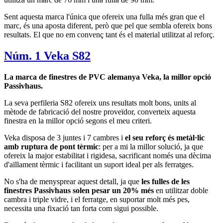
Sent aquesta marca l'única que ofereix una fulla més gran que el
marc, és una aposta diferent, però que pel que sembla ofereix bons
resultats. El que no em convenç tant és el material utilitzat al reforç.
Núm. 1 Veka S82
La marca de finestres de PVC alemanya Veka, la millor opció
Passivhaus.
La seva perfileria S82 ofereix uns resultats molt bons, units al
mètode de fabricació del nostre proveïdor, converteix aquesta
finestra en la millor opció segons el meu criteri.
Veka disposa de 3 juntes i 7 cambres i
el seu reforç és metàl·lic
amb ruptura de pont tèrmic
: per a mi la millor solució, ja que
ofereix la major estabilitat i rigidesa, sacrificant només una dècima
d'aïllament tèrmic i facilitant un suport ideal per als ferratges.
No s'ha de menysprear aquest detall, ja que
les fulles de les
finestres Passivhaus solen pesar un 20% més
en utilitzar doble
cambra i triple vidre, i el ferratge, en suportar molt més pes,
necessita una fixació tan forta com sigui possible.