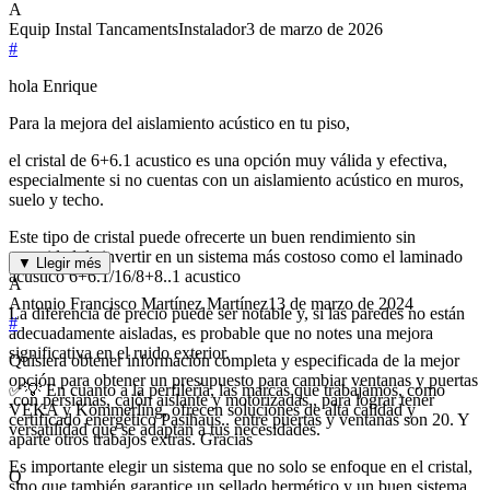
A
Equip Instal Tancaments
Instalador
3 de marzo de 2026
#
hola Enrique
Para la mejora del aislamiento acústico en tu piso,
el cristal de 6+6.1 acustico es una opción muy válida y efectiva,
especialmente si no cuentas con un aislamiento acústico en muros,
suelo y techo.
Este tipo de cristal puede ofrecerte un buen rendimiento sin
necesidad de invertir en un sistema más costoso como el laminado
▼ Llegir més
acústico 6+6.1/16/8+8..1 acustico
A
Antonio Francisco Martínez Martínez
13 de marzo de 2024
La diferencia de precio puede ser notable y, si las paredes no están
#
adecuadamente aisladas, es probable que no notes una mejora
significativa en el ruido exterior.
Quisiera obtener información completa y especificada de la mejor
opción para obtener un presupuesto para cambiar ventanas y puertas
✅💡 En cuanto a la perfilería, las marcas que trabajamos, como
,con persianas, cajón aislante y motorizadas , para lograr tener
VEKA y Kömmerling, ofrecen soluciones de alta calidad y
certificado energético Pasihaus.. entre puertas y ventanas son 20. Y
versatilidad que se adaptan a tus necesidades.
aparte otros trabajos extras. Gracias
Es importante elegir un sistema que no solo se enfoque en el cristal,
Q
sino que también garantice un sellado hermético y un buen sistema