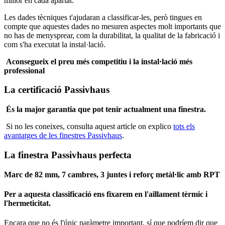
millor en cada apartat.
Les dades tècniques t'ajudaran a classificar-les, però tingues en
compte que aquestes dades no mesuren aspectes molt importants que
no has de menysprear, com la durabilitat, la qualitat de la fabricació i
com s'ha executat la instal·lació.
Aconsegueix el preu més competitiu i la instal·lació més
professional
La certificació Passivhaus
És la major garantia que pot tenir actualment una finestra.
Si no les coneixes, consulta aquest article on explico
tots els
avantatges de les finestres Passivhaus
.
La finestra Passivhaus perfecta
Marc de 82 mm, 7 cambres, 3 juntes i reforç metàl·lic amb RPT
Per a aquesta classificació ens fixarem en l'aïllament tèrmic i
l'hermeticitat.
Encara que no és l'únic paràmetre important, sí que podríem dir que