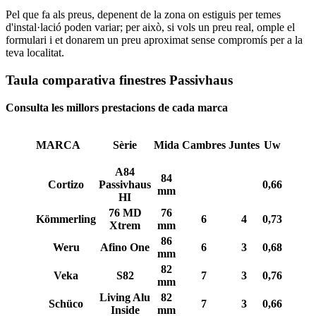
Pel que fa als preus, depenent de la zona on estiguis per temes
d'instal·lació poden variar; per això, si vols un preu real, omple el
formulari i et donarem un preu aproximat sense compromís per a la
teva localitat.
Taula comparativa finestres Passivhaus
Consulta les millors prestacions de cada marca
MARCA
Sèrie
Mida
Cambres
Juntes
Uw
Uf
A84
84
Cortizo
Passivhaus
0,66
mm
HI
76 MD
76
Kömmerling
6
4
0,73
1
Xtrem
mm
86
Weru
Afino One
6
3
0,68
mm
82
Veka
S82
7
3
0,76
1
mm
Living Alu
82
Schüco
7
3
0,66
0,79
Inside
mm