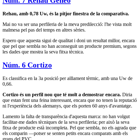
Núm. 7 Rehau Geneo
Rehau, amb 0,78 Uw, és la pitjor finestra de la comparativa.
Mai no va ser una perfileria de la meva predilecció: l'he vista molt
malmesa pel pas del temps en altres sèries.
Espero que aquesta sigui de qualitat i doni un resultat millor, encara
que pel que sembla no han aconseguit un producte premium, segons
les dades que mostra la seva fitxa tècnica.
Núm. 6 Cortizo
Es classifica en la 3a posició per aïllament tèrmic, amb una Uw de
0,66.
Cortizo és un perfil nou que té molt a demostrar encara.
Diria
que estan fent una feina interessant, encara que no tenen la reputació
ni l'experiència dels alemanys, que els porten 60 anys d'avantatge.
Lamento la falta de transparència d'aquesta marca: no han volgut
facilitar-me dades tècniques de la seva perfileria; per això la seva
fitxa de producte està incompleta. Pel que sembla, no els agrada que
els comparin —potser se senten petits encara comparats amb els
grans del PVC.