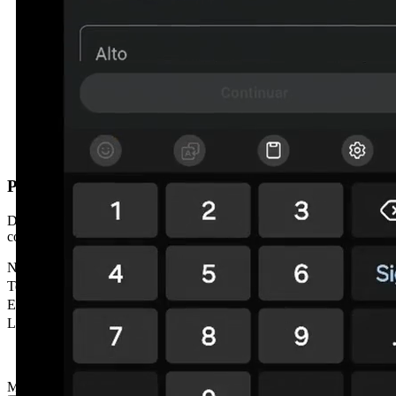
Prefereixes que et truquem?
Deixa'ns les teves dades i et contactem en menys de 24h. Sense
compromís.
Nom
*
Telèfon
*
Email
Localitat
Missatge