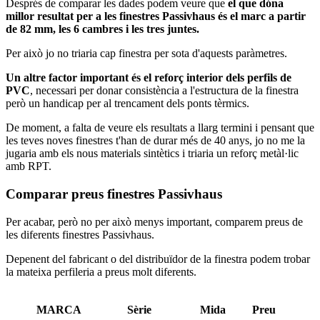
Després de comparar les dades podem veure que
el que dóna
millor resultat per a les finestres Passivhaus és el marc a partir
de 82 mm, les 6 cambres i les tres juntes.
Per això jo no triaria cap finestra per sota d'aquests paràmetres.
Un altre factor important és el reforç interior dels perfils de
PVC
, necessari per donar consistència a l'estructura de la finestra
però un handicap per al trencament dels ponts tèrmics.
De moment, a falta de veure els resultats a llarg termini i pensant que
les teves noves finestres t'han de durar més de 40 anys, jo no me la
jugaria amb els nous materials sintètics i triaria un reforç metàl·lic
amb RPT.
Comparar preus finestres Passivhaus
Per acabar, però no per això menys important, comparem preus de
les diferents finestres Passivhaus.
Depenent del fabricant o del distribuïdor de la finestra podem trobar
la mateixa perfileria a preus molt diferents.
MARCA
Sèrie
Mida
Preu