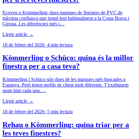
Ecoven o Kömmerling: dues marques de finestres de PVC de
màxima confiança que instal·lem habitualment a la Costa Brava i
Girona. Les diferències més i…
Llegir article →
18 de febrer del 2026
·
4
min lectura
Kömmerling o Schüco: quina és la millor
finestra per a casa teva?
Kömmerling i Schüco són dues de les marques més buscades a
Espanya. Però tenen perfils de client molt diferents. T'expliquem
quan triar cada una.…
Llegir article →
18 de febrer del 2026
·
5
min lectura
Rehau o Kömmerling: quina triar per a
les teves finestres?