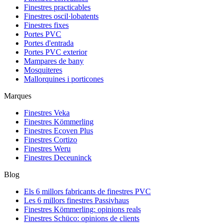
Finestres practicables
Finestres oscil·lobatents
Finestres fixes
Portes PVC
Portes d'entrada
Portes PVC exterior
Mampares de bany
Mosquiteres
Mallorquines i porticones
Marques
Finestres Veka
Finestres Kömmerling
Finestres Ecoven Plus
Finestres Cortizo
Finestres Weru
Finestres Deceuninck
Blog
Els 6 millors fabricants de finestres PVC
Les 6 millors finestres Passivhaus
Finestres Kömmerling: opinions reals
Finestres Schüco: opinions de clients