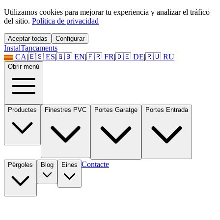
Utilizamos cookies para mejorar tu experiencia y analizar el tráfico
del sitio.
Política de privacidad
Aceptar todas
Configurar
Instal
Tancaments
CA
|
🇪🇸
ES
|
🇬🇧
EN
|
🇫🇷
FR
|
🇩🇪
DE
|
🇷🇺
RU
Obrir menú
Productes
Finestres PVC
Portes Garatge
Portes Entrada
Contacte
Pèrgoles
Blog
Eines