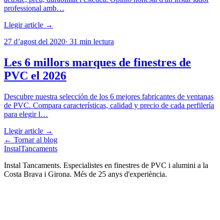
professional amb…
Llegir article →
27 d’agost del 2020
·
31
min lectura
Les 6 millors marques de finestres de
PVC el 2026
Descubre nuestra selección de los 6 mejores fabricantes de ventanas
de PVC. Compara características, calidad y precio de cada perfilería
para elegir l…
Llegir article →
← Tornar al blog
Instal
Tancaments
Instal Tancaments
.
Especialistes en finestres de PVC i alumini a la
Costa Brava i Girona. Més de 25 anys d'experiència.