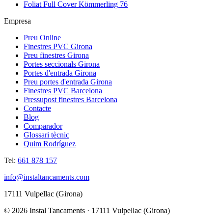
Foliat Full Cover Kömmerling 76
Empresa
Preu Online
Finestres PVC Girona
Preu finestres Girona
Portes seccionals Girona
Portes d'entrada Girona
Preu portes d'entrada Girona
Finestres PVC Barcelona
Pressupost finestres Barcelona
Contacte
Blog
Comparador
Glossari tècnic
Quim Rodríguez
Tel:
661 878 157
info@instaltancaments.com
17111 Vulpellac (Girona)
©
2026
Instal Tancaments · 17111 Vulpellac (Girona)