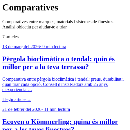
Comparatives
Comparatives entre marques, materials i sistemes de finestres.
Anàlisi objectiu per ajudar-te a triar.
7
articles
13 de març del 2026
·
9
min lectura
Pèrgola bioclimàtica o tendal: quin és
millor per a la teva terrassa?
Comparativa entre pèrgola bioclimàtica i tendal: preus, durabilitat i
quan triar cada opció. Consell d'instal·ladors amb 25 anys
d'experiència.…
Llegir article →
21 de febrer del 2026
·
11
min lectura
Ecoven o Kömmerling: quina és millor
per a les teves finestres?