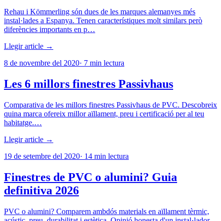
Rehau i Kömmerling són dues de les marques alemanyes més
instal·lades a Espanya. Tenen característiques molt similars però
diferències importants en p…
Llegir article →
8 de novembre del 2020
·
7
min lectura
Les 6 millors finestres Passivhaus
Comparativa de les millors finestres Passivhaus de PVC. Descobreix
quina marca ofereix millor aïllament, preu i certificació per al teu
habitatge.…
Llegir article →
19 de setembre del 2020
·
14
min lectura
Finestres de PVC o alumini? Guia
definitiva 2026
PVC o alumini? Comparem ambdós materials en aïllament tèrmic,
acústic, preu, durabilitat i estètica. Opinió honesta d'un instal·lador