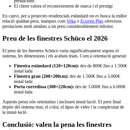
prestacions
El client valora el reconeixement de marca i el prestigi
En canvi, per a projectes residencials estàndard on es busca la millor
relació qualitat-preu, marques com
Veka
o
Ecoven Plus
ofereixen
prestacions molt similars a un preu considerablement inferior.
Preu de les finestres Schüco el 2026
El preu de les finestres Schüco varia significativament segons el
sistema, les dimensions i els acabats triats. Com a orientació general:
Finestra estàndard (120×120cm):
des de 800€ fins a 1.500€
instal·lada
Finestra gran (200×200cm):
des de 1.500€ fins a 3.000€
instal·lada
Porta corredissa (300×220cm):
des de 3.000€ fins a 6.000€
instal·lada
Aquests preus són orientatius i inclouen instal·lació. El preu final
depèn del sistema triat, el color, el tipus de vidre i la complexitat de
la instal·lació.
Conclusió: valen la pena les finestres