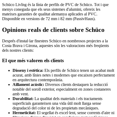
Schüco LivIng és la línia de perfils de PVC de Schüco. Tot i que
menys coneguda que els seus sistemes d'alumini, ofereix les
mateixes garanties de qualitat alemanya aplicades al PVC.
Disponible en versions de 72 mm i 82 mm (PassivHaus).
Opinions reals de clients sobre Schüco
Després d'instal·lar finestres Schüco en nombrosos projectes a la
Costa Brava i Girona, aquestes són les valoracions més freqüents
dels nostres clients:
El que més valoren els clients
Disseny i estètica:
Els perfils de Schüco tenen un acabat molt
acurat, amb línies netes i modernes que encaixen perfectament
en arquitectura contemporània.
Aïllament acústic:
Diversos clients destaquen la reducció
notable del soroll exterior, especialment en zones costaneres
amb vent.
Durabilitat:
La qualitat dels materials i els tractaments
superficials garanteixen una vida útil molt llarga sense
degradació del color ni de les propietats mecàniques.
Hermeticitat:
El segellat és excel·lent, sense corrents d'aire ni