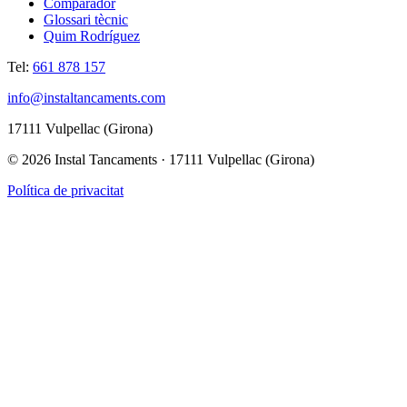
Comparador
Glossari tècnic
Quim Rodríguez
Tel:
661 878 157
info@instaltancaments.com
17111 Vulpellac (Girona)
©
2026
Instal Tancaments · 17111 Vulpellac (Girona)
Política de privacitat