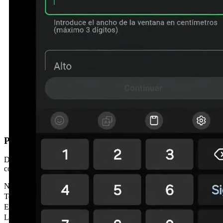
Prefereixes que et truquem?
Deixa'ns les teves dades i et contactem en menys de 24h. Sense
compromís.
Nom
*
Telèfon
*
Email
Localitat