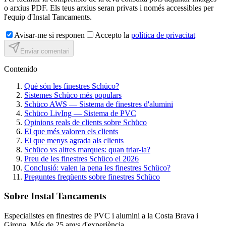
o arxius PDF. Els teus arxius seran privats i només accessibles per
l'equip d'Instal Tancaments.
Avisar-me si responen
Accepto la
política de privacitat
Enviar comentari
Contenido
Què són les finestres Schüco?
Sistemes Schüco més populars
Schüco AWS — Sistema de finestres d'alumini
Schüco LivIng — Sistema de PVC
Opinions reals de clients sobre Schüco
El que més valoren els clients
El que menys agrada als clients
Schüco vs altres marques: quan triar-la?
Preu de les finestres Schüco el 2026
Conclusió: valen la pena les finestres Schüco?
Preguntes freqüents sobre finestres Schüco
Sobre Instal Tancaments
Especialistes en finestres de PVC i alumini a la Costa Brava i
Girona. Més de 25 anys d'experiència.