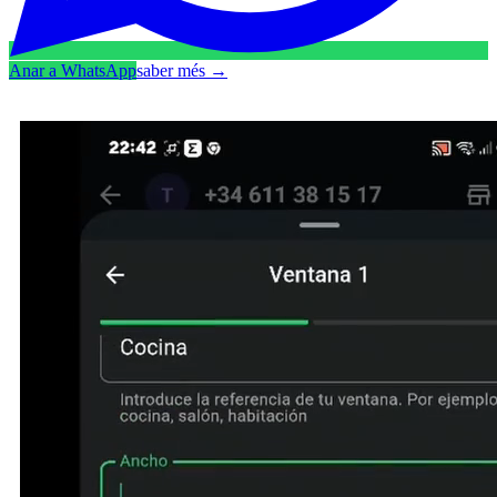
Anar a WhatsApp
saber més
→