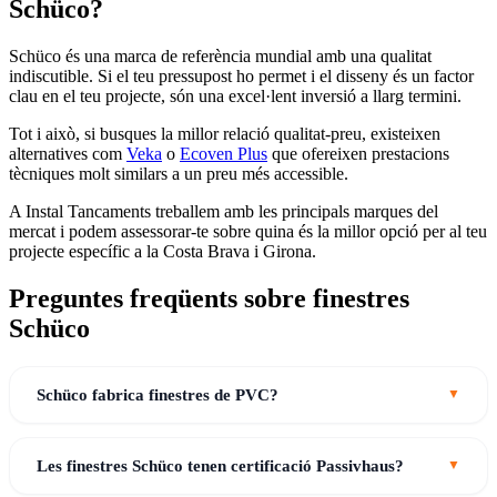
Schüco?
Schüco és una marca de referència mundial amb una qualitat
indiscutible. Si el teu pressupost ho permet i el disseny és un factor
clau en el teu projecte, són una excel·lent inversió a llarg termini.
Tot i això, si busques la millor relació qualitat-preu, existeixen
alternatives com
Veka
o
Ecoven Plus
que ofereixen prestacions
tècniques molt similars a un preu més accessible.
A Instal Tancaments treballem amb les principals marques del
mercat i podem assessorar-te sobre quina és la millor opció per al teu
projecte específic a la Costa Brava i Girona.
Preguntes freqüents sobre finestres
Schüco
Schüco fabrica finestres de PVC?
Les finestres Schüco tenen certificació Passivhaus?