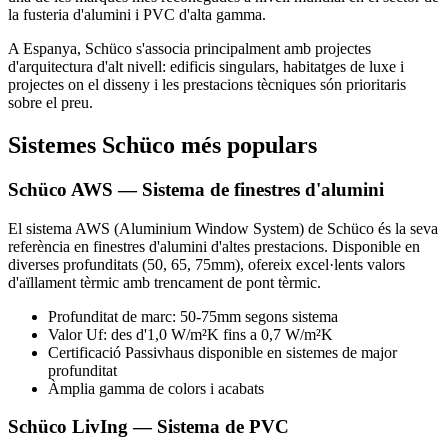
la fusteria d'alumini i PVC d'alta gamma.
A Espanya, Schüco s'associa principalment amb projectes
d'arquitectura d'alt nivell: edificis singulars, habitatges de luxe i
projectes on el disseny i les prestacions tècniques són prioritaris
sobre el preu.
Sistemes Schüco més populars
Schüco AWS — Sistema de finestres d'alumini
El sistema AWS (Aluminium Window System) de Schüco és la seva
referència en finestres d'alumini d'altes prestacions. Disponible en
diverses profunditats (50, 65, 75mm), ofereix excel·lents valors
d'aïllament tèrmic amb trencament de pont tèrmic.
Profunditat de marc: 50-75mm segons sistema
Valor Uf: des d'1,0 W/m²K fins a 0,7 W/m²K
Certificació Passivhaus disponible en sistemes de major
profunditat
Àmplia gamma de colors i acabats
Schüco LivIng — Sistema de PVC