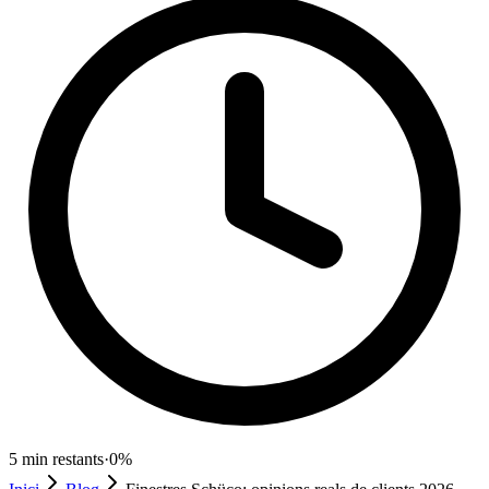
5
min restants
·
0
%