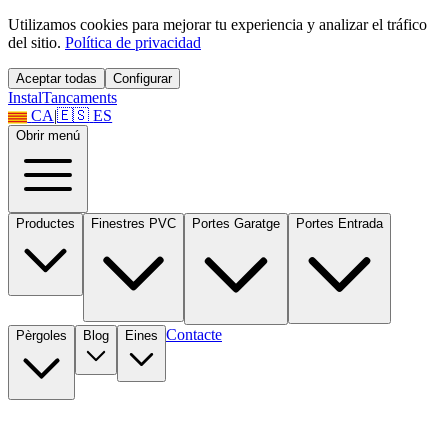
Utilizamos cookies para mejorar tu experiencia y analizar el tráfico
del sitio.
Política de privacidad
Aceptar todas
Configurar
Instal
Tancaments
CA
|
🇪🇸
ES
Obrir menú
Productes
Finestres PVC
Portes Garatge
Portes Entrada
Contacte
Pèrgoles
Blog
Eines