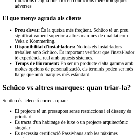
filtracions d'aigua fins i tot en condicions meteorològiques
adverses.
El que menys agrada als clients
Preu elevat:
És la queixa més freqüent. Schüco té un preu
significativament superior a altres marques de qualitat com
Veka o Kömmerling.
Disponibilitat d'instal·ladors:
No tots els instal·ladors
treballen amb Schüco. És important verificar que l'instal·lador
té experiència real amb aquests sistemes.
Temps de lliurament:
En ser un producte d'alta gamma amb
moltes opcions de personalització, els terminis poden ser més
llargs que amb marques més estàndard.
Schüco vs altres marques: quan triar-la?
Schüco és l'elecció correcta quan:
El projecte té un pressupost sense restriccions i el disseny és
prioritari
Es tracta d'un habitatge de luxe o un projecte arquitectònic
singular
Es necessita certificació Passivhaus amb les màximes