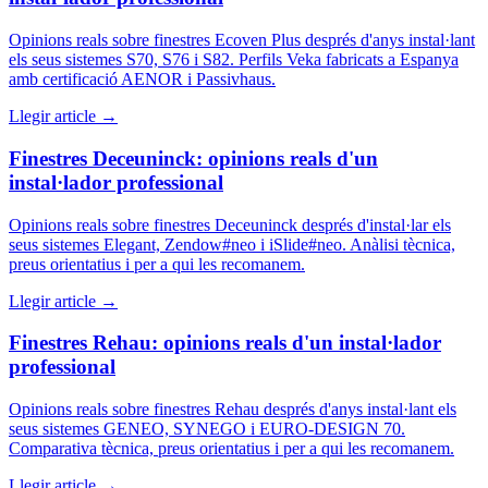
Opinions reals sobre finestres Ecoven Plus després d'anys instal·lant
els seus sistemes S70, S76 i S82. Perfils Veka fabricats a Espanya
amb certificació AENOR i Passivhaus.
Llegir article
→
Finestres Deceuninck: opinions reals d'un
instal·lador professional
Opinions reals sobre finestres Deceuninck després d'instal·lar els
seus sistemes Elegant, Zendow#neo i iSlide#neo. Anàlisi tècnica,
preus orientatius i per a qui les recomanem.
Llegir article
→
Finestres Rehau: opinions reals d'un instal·lador
professional
Opinions reals sobre finestres Rehau després d'anys instal·lant els
seus sistemes GENEO, SYNEGO i EURO-DESIGN 70.
Comparativa tècnica, preus orientatius i per a qui les recomanem.
Llegir article
→