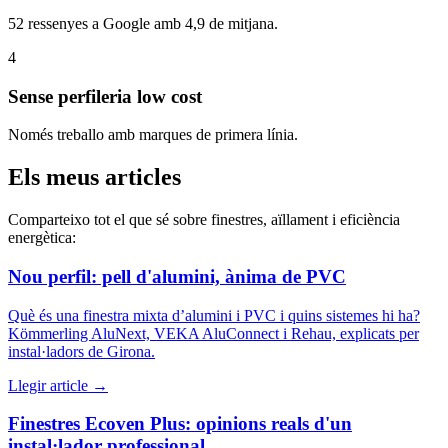
52 ressenyes a Google amb 4,9 de mitjana.
4
Sense perfileria low cost
Només treballo amb marques de primera línia.
Els meus articles
Comparteixo tot el que sé sobre finestres, aïllament i eficiència
energètica:
Nou perfil: pell d'alumini, ànima de PVC
Què és una finestra mixta d’alumini i PVC i quins sistemes hi ha?
Kömmerling AluNext, VEKA AluConnect i Rehau, explicats per
instal·ladors de Girona.
Llegir article
→
Finestres Ecoven Plus: opinions reals d'un
instal·lador professional