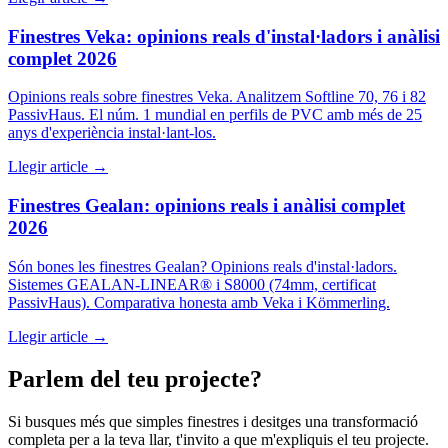
Finestres Veka: opinions reals d'instal·ladors i anàlisi
complet 2026
Opinions reals sobre finestres Veka. Analitzem Softline 70, 76 i 82
PassivHaus. El núm. 1 mundial en perfils de PVC amb més de 25
anys d'experiència instal·lant-los.
Llegir article
→
Finestres Gealan: opinions reals i anàlisi complet
2026
Són bones les finestres Gealan? Opinions reals d'instal·ladors.
Sistemes GEALAN-LINEAR® i S8000 (74mm, certificat
PassivHaus). Comparativa honesta amb Veka i Kömmerling.
Llegir article
→
Parlem del teu projecte?
Si busques més que simples finestres i desitges una transformació
completa per a la teva llar, t'invito a que m'expliquis el teu projecte.