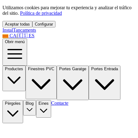
Utilizamos cookies para mejorar tu experiencia y analizar el tráfico
del sitio.
Política de privacidad
Aceptar todas
Configurar
Instal
Tancaments
CA
|
🇪🇸
ES
Obrir menú
Productes
Finestres PVC
Portes Garatge
Portes Entrada
Contacte
Pèrgoles
Blog
Eines