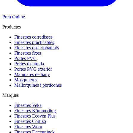
Preu Online
Productes
Finestres corredisses
Finestres practicables
Finestres oscil·lobatents
Finestres fixes
Portes PVC
Portes d'entrada
Portes PVC exterior
Mampares de bany
Mosquiteres
Mallorquines i porticones
Marques
Finestres Veka
Finestres Kömmerling
Finestres Ecoven Plus
Finestres Cortizo
Finestres Weru
Finestres Deceuninck