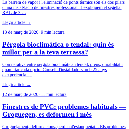
La barrera de vapor i l'eliminació de ponts tèrmics són els dos pilars
d'una instal·lació de finestres professional. T'expliquem el segellat
RAL de 3 …
Llegir article →
13 de març de 2026
·
9
min lectura
Pèrgola bioclimàtica o tendal: quin és
millor per a la teva terrassa?
Comparativa entre pèrgola bioclimàtica i tendal: preus, durabilitat i
quan triar cada opció. Consell d'instal·ladors amb 25 anys
d'experiència.…
Llegir article →
12 de març de 2026
·
11
min lectura
Finestres de PVC: problemes habituals —
Groguegen, es deformen i més
Groguejament, deformacions, pèrdua d'estanqueïtat... Els problemes