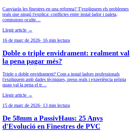
Canviaràs les finestres en una reforma? T'expliquem els problemes
reals que ningú t'explica: conflictes entre instal·lador i paleta,
comissions oculte…
Llegir article →
16 de març de 2026
·
16
min lectura
Doble o triple envidrament: realment val
la pena pagar més?
Triple o doble envidrament? Com a instal·ladors professionals
t'expliquem amb dades tècniques, preus reals i experiència pròpia
quan val la pena el tr…
Llegir article →
15 de març de 2026
·
13
min lectura
De 58mm a PassivHaus: 25 Anys
d'Evolució en Finestres de PVC