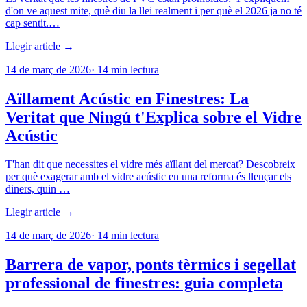
d'on ve aquest mite, què diu la llei realment i per què el 2026 ja no té
cap sentit.…
Llegir article →
14 de març de 2026
·
14
min lectura
Aïllament Acústic en Finestres: La
Veritat que Ningú t'Explica sobre el Vidre
Acústic
T'han dit que necessites el vidre més aïllant del mercat? Descobreix
per què exagerar amb el vidre acústic en una reforma és llençar els
diners, quin …
Llegir article →
14 de març de 2026
·
14
min lectura
Barrera de vapor, ponts tèrmics i segellat
professional de finestres: guia completa