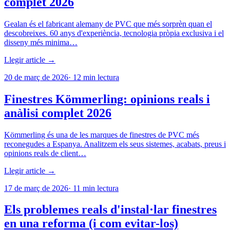
complet 2026
Gealan és el fabricant alemany de PVC que més sorprèn quan el
descobreixes. 60 anys d'experiència, tecnologia pròpia exclusiva i el
disseny més minima…
Llegir article →
20 de març de 2026
·
12
min lectura
Finestres Kömmerling: opinions reals i
anàlisi complet 2026
Kömmerling és una de les marques de finestres de PVC més
reconegudes a Espanya. Analitzem els seus sistemes, acabats, preus i
opinions reals de client…
Llegir article →
17 de març de 2026
·
11
min lectura
Els problemes reals d'instal·lar finestres
en una reforma (i com evitar-los)