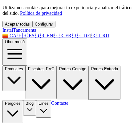
Utilizamos cookies para mejorar tu experiencia y analizar el tráfico
del sitio.
Política de privacidad
Aceptar todas
Configurar
Instal
Tancaments
CA
|
🇪🇸
ES
|
🇬🇧
EN
|
🇫🇷
FR
|
🇩🇪
DE
|
🇷🇺
RU
Obrir menú
Productes
Finestres PVC
Portes Garatge
Portes Entrada
Contacte
Pèrgoles
Blog
Eines