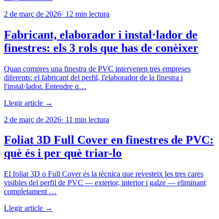
2 de març de 2026
·
12
min lectura
Fabricant, elaborador i instal·lador de
finestres: els 3 rols que has de conèixer
Quan compres una finestra de PVC intervenen tres empreses
diferents: el fabricant del perfil, l'elaborador de la finestra i
l'instal·lador. Entendre q…
Llegir article →
2 de març de 2026
·
11
min lectura
Foliat 3D Full Cover en finestres de PVC:
què és i per què triar-lo
El foliat 3D o Full Cover és la tècnica que revesteix les tres cares
visibles del perfil de PVC — exterior, interior i galze — eliminant
completament …
Llegir article →