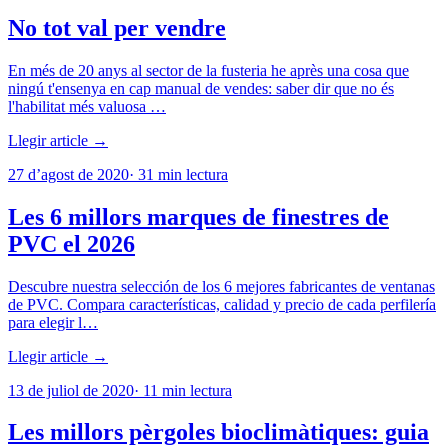
No tot val per vendre
En més de 20 anys al sector de la fusteria he après una cosa que
ningú t'ensenya en cap manual de vendes: saber dir que no és
l'habilitat més valuosa …
Llegir article →
27 d’agost de 2020
·
31
min lectura
Les 6 millors marques de finestres de
PVC el 2026
Descubre nuestra selección de los 6 mejores fabricantes de ventanas
de PVC. Compara características, calidad y precio de cada perfilería
para elegir l…
Llegir article →
13 de juliol de 2020
·
11
min lectura
Les millors pèrgoles bioclimàtiques: guia