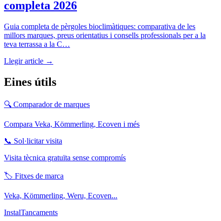
completa 2026
Guia completa de pèrgoles bioclimàtiques: comparativa de les
millors marques, preus orientatius i consells professionals per a la
teva terrassa a la C…
Llegir article →
Eines útils
🔍
Comparador de marques
Compara Veka, Kömmerling, Ecoven i més
📞
Sol·licitar visita
Visita tècnica gratuïta sense compromís
🏷️
Fitxes de marca
Veka, Kömmerling, Weru, Ecoven...
Instal
Tancaments