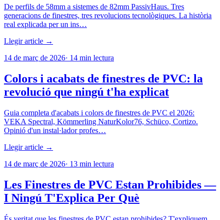
De perfils de 58mm a sistemes de 82mm PassivHaus. Tres
generacions de finestres, tres revolucions tecnològiques. La història
real explicada per un ins…
Llegir article →
14 de març de 2026
·
14
min lectura
Colors i acabats de finestres de PVC: la
revolució que ningú t'ha explicat
Guia completa d'acabats i colors de finestres de PVC el 2026:
VEKA Spectral, Kömmerling NaturKolor76, Schüco, Cortizo.
Opinió d'un instal·lador profes…
Llegir article →
14 de març de 2026
·
13
min lectura
Les Finestres de PVC Estan Prohibides —
I Ningú T'Explica Per Què
És veritat que les finestres de PVC estan prohibides? T'expliquem