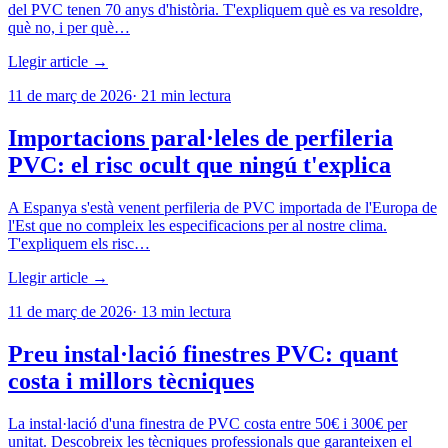
del PVC tenen 70 anys d'història. T'expliquem què es va resoldre,
què no, i per què…
Llegir article →
11 de març de 2026
·
21
min lectura
Importacions paral·leles de perfileria
PVC: el risc ocult que ningú t'explica
A Espanya s'està venent perfileria de PVC importada de l'Europa de
l'Est que no compleix les especificacions per al nostre clima.
T'expliquem els risc…
Llegir article →
11 de març de 2026
·
13
min lectura
Preu instal·lació finestres PVC: quant
costa i millors tècniques
La instal·lació d'una finestra de PVC costa entre 50€ i 300€ per
unitat. Descobreix les tècniques professionals que garanteixen el