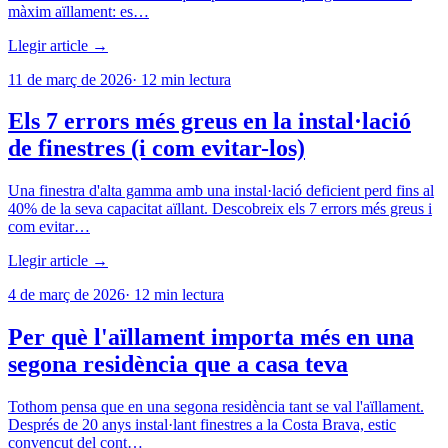
màxim aïllament: es…
Llegir article →
11 de març de 2026
·
12
min lectura
Els 7 errors més greus en la instal·lació
de finestres (i com evitar-los)
Una finestra d'alta gamma amb una instal·lació deficient perd fins al
40% de la seva capacitat aïllant. Descobreix els 7 errors més greus i
com evitar…
Llegir article →
4 de març de 2026
·
12
min lectura
Per què l'aïllament importa més en una
segona residència que a casa teva
Tothom pensa que en una segona residència tant se val l'aïllament.
Després de 20 anys instal·lant finestres a la Costa Brava, estic
convençut del cont…