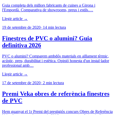
Guia completa dels millors fabricants de cuines a Girona i
l'Empordà. Comparativa de showrooms, preus i estils.…
Llegir article →
19 de setembre de 2020
·
14
min lectura
Finestres de PVC o alumini? Guia
definitiva 2026
PVC o alumini? Comparem ambdós materials en aïllament tèrmic,
acústic, preu, durabilitat i estètica. Opinió honesta d'un instal·lador
professional amb…
Llegir article →
17 de setembre de 2020
·
2
min lectura
Premi Veka obres de referència finestres
de PVC
Hem guanyat el 1r Premi del prestigiós concurs Obres de Referència