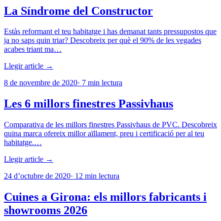
La Síndrome del Constructor
Estàs reformant el teu habitatge i has demanat tants pressupostos que
ja no saps quin triar? Descobreix per què el 90% de les vegades
acabes triant ma…
Llegir article →
8 de novembre de 2020
·
7
min lectura
Les 6 millors finestres Passivhaus
Comparativa de les millors finestres Passivhaus de PVC. Descobreix
quina marca ofereix millor aïllament, preu i certificació per al teu
habitatge.…
Llegir article →
24 d’octubre de 2020
·
12
min lectura
Cuines a Girona: els millors fabricants i
showrooms 2026