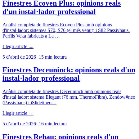
Finestres Ecoven Plus: opinions reals
d'un instal·lador professional
Anàlisi completa de finestres Ecoven Plus amb opinions
d'instal·lador: sistemes S70, S76 (el més venut) i S82 Passivhaus.
Perfils Veka fabricats a La …
Llegir article →
5 d’abril de 2026
·
15
min lectura
Finestres Deceuninck: opinions reals d'un
instal·lador professional
Anàlisi completa de finestres Deceuninck amb opinions reals
d'instal·lador: sistema Elegant (76 mm, ThermoFibra), Zendow#neo
(Passivhaus) i iSlide#neo…
Llegir article →
5 d’abril de 2026
·
16
min lectura
Finestres Rehau: opinions reals d'un