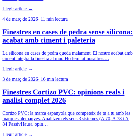
Llegir article →
4 de març de 2026
·
11
min lectura
Finestres en cases de pedra sense silicona:
acabat amb ciment i paleteria
La silicona en cases de pedra queda malament. El nostre acabat amb
ciment integra la finestra al mur. Ho fem tot nosaltres.…
Llegir article →
3 de març de 2026
·
16
min lectura
Finestres Cortizo PVC: opinions reals i
anàlisi complet 2026
Cortizo PVC: la marca espanyola que competeix de tu a tu amb les
marques alemanyes. Analitzem els seus 3 sistemes (A 70, A 78 i A
84 PassivHaus), opin…
Llegir article →