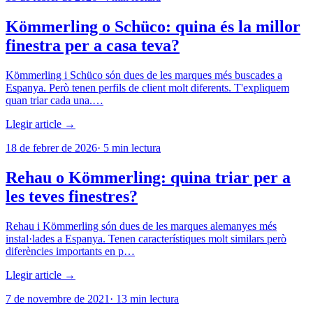
Kömmerling o Schüco: quina és la millor
finestra per a casa teva?
Kömmerling i Schüco són dues de les marques més buscades a
Espanya. Però tenen perfils de client molt diferents. T'expliquem
quan triar cada una.…
Llegir article →
18 de febrer de 2026
·
5
min lectura
Rehau o Kömmerling: quina triar per a
les teves finestres?
Rehau i Kömmerling són dues de les marques alemanyes més
instal·lades a Espanya. Tenen característiques molt similars però
diferències importants en p…
Llegir article →
7 de novembre de 2021
·
13
min lectura