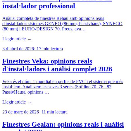
instal·lador professional
Anàlisi completa de finestres Rehau amb opinions reals
d'instal·lador: sistemes GENEO (86 mm, Passivhaus), SYNEGO
(80 mm) i EURO-DESIGN 70. Preus, ava…
Llegir article →
3 d’abril de 2026
·
17
min lectura
Finestres Veka: opinions reals
d'instal·ladors i anàlisi complet 2026
Veka és el núm. 1 mundial en perfils de PVC i el sistema que més
instal·lem. Analitzem les seves 3 sèries (Softline 70, 76 i 82
PassivHaus), opinions …
Llegir article →
23 de març de 2026
·
11
min lectura
Finestres Gealan: opinions reals i anàlisi