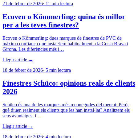
21 de febrer de 2026
·
11
min lectura
Ecoven o Kömmerling: quina és millor
per a les teves finestres?
Ecoven o Kömmerling: dues marques de finestres de PVC de
màxima confiança que instal·lem habitualment a la Costa Brava i
Girona. Les diferències més i…
Llegir article →
18 de febrer de 2026
·
5
min lectura
Finestres Schüco: opinions reals de clients
2026
Schüco és una de les marques més reconegudes del mercat. Però,
què diuen realment els clients que les han instal·lat? Analitzem els
seus avantatges, i…
Llegir article →
18 de febrer de 2026
·
4
min lectura