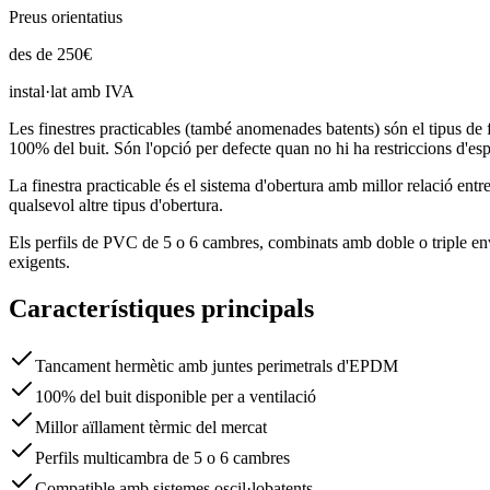
Preus orientatius
des de
250
€
instal·lat amb IVA
Les finestres practicables (també anomenades batents) són el tipus de f
100% del buit. Són l'opció per defecte quan no hi ha restriccions d'esp
La finestra practicable és el sistema d'obertura amb millor relació entr
qualsevol altre tipus d'obertura.
Els perfils de PVC de 5 o 6 cambres, combinats amb doble o triple en
exigents.
Característiques principals
Tancament hermètic amb juntes perimetrals d'EPDM
100% del buit disponible per a ventilació
Millor aïllament tèrmic del mercat
Perfils multicambra de 5 o 6 cambres
Compatible amb sistemes oscil·lobatents