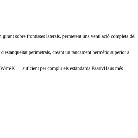
 girant sobre frontisses laterals, permetent una ventilació completa del
es d'estanqueïtat perimetrals, creant un tancament hermètic superior a
0.8 W/m²K — suficient per complir els estàndards PassivHaus més