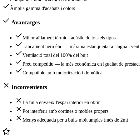
Àmplia gamma d'acabats i colors
Avantatges
Millor aïllament tèrmic i acústic de tots els tipus
Tancament hermètic — màxima estanqueïtat a l'aigua i vent
Ventilació total del 100% del buit
Preu competitiu — la més econòmica en igualtat de prestac
Compatible amb motorització i domòtica
Inconvenients
La fulla envaeix l'espai interior en obrir
Pot interferir amb cortines o mobles propers
Menys adequada per a buits molt amples (més de 2m)