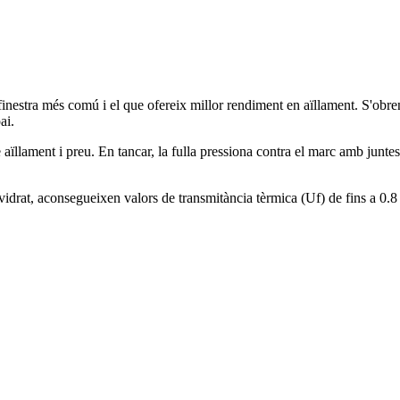
inestra més comú i el que ofereix millor rendiment en aïllament. S'obren
ai.
e aïllament i preu. En tancar, la fulla pressiona contra el marc amb junt
vidrat, aconsegueixen valors de transmitància tèrmica (Uf) de fins a 