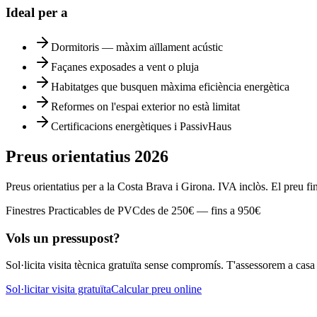
Ideal per a
Dormitoris — màxim aïllament acústic
Façanes exposades a vent o pluja
Habitatges que busquen màxima eficiència energètica
Reformes on l'espai exterior no està limitat
Certificacions energètiques i PassivHaus
Preus orientatius
2026
Preus orientatius per a la Costa Brava i Girona. IVA inclòs. El preu fi
Finestres Practicables de PVC
des de
250
€ —
fins a
950
€
Vols un pressupost?
Sol·licita visita tècnica gratuïta sense compromís. T'assessorem a casa
Sol·licitar visita gratuïta
Calcular preu online