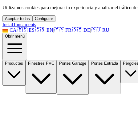
Utilizamos cookies para mejorar tu experiencia y analizar el tráfico del 
Aceptar todas
Configurar
Instal
Tancaments
CA
|
🇪🇸
ES
|
🇬🇧
EN
|
🇫🇷
FR
|
🇩🇪
DE
|
🇷🇺
RU
Obrir menú
Productes
Finestres PVC
Portes Garatge
Portes Entrada
Pèrgole