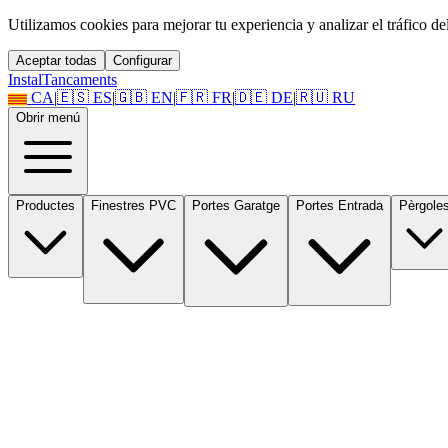
Utilizamos cookies para mejorar tu experiencia y analizar el tráfico del 
Aceptar todas
Configurar
Instal
Tancaments
CA
|
🇪🇸
ES
|
🇬🇧
EN
|
🇫🇷
FR
|
🇩🇪
DE
|
🇷🇺
RU
Obrir menú
Productes
Finestres PVC
Portes Garatge
Portes Entrada
Pèrgole