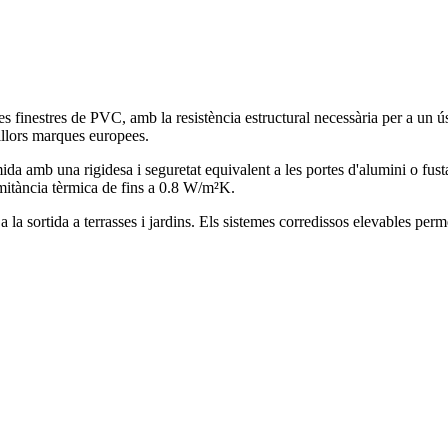
s finestres de PVC, amb la resistència estructural necessària per a un ú
millors marques europees.
da amb una rigidesa i seguretat equivalent a les portes d'alumini o fust
mitància tèrmica de fins a 0.8 W/m²K.
 la sortida a terrasses i jardins. Els sistemes corredissos elevables per