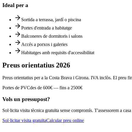
Ideal per a
Sortida a terrassa, jardí o piscina
Portes d'entrada a habitatge
Balconeres de dormitoris i salons
Accés a porxos i galeries
Habitatges amb requisits d'accessibilitat
Preus orientatius
2026
Preus orientatius per a la Costa Brava i Girona. IVA inclòs. El preu fi
Portes de PVC
des de
600
€ —
fins a
2500
€
Vols un pressupost?
Sol·licita visita tècnica gratuïta sense compromís. T'assessorem a casa
Sol·licitar visita gratuïta
Calcular preu online