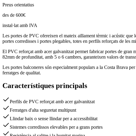
Preus orientatius
des de
600
€
instal·lat amb IVA
Les portes de PVC ofereixen el mateix aïllament tèrmic i acústic que le
portes corredisses i portes plegables, totes en perfils reforçats de les 
El PVC reforçat amb acer galvanitzat permet fabricar portes de gran mi
82mm de profunditat, amb 5 o 6 cambres, garanteixen valors de trans
Les portes balconeres són especialment populars a la Costa Brava per a
ferratges de qualitat.
Característiques principals
Perfils de PVC reforçat amb acer galvanitzat
Ferratges d'alta seguretat multipunt
Llindar baix o sense llindar per a accessibilitat
Sistemes corredissos elevables per a grans portes
Resistència al salitre i la humitat marina