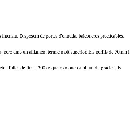
s intensiu. Disposem de portes d'entrada, balconeres practicables,
a, però amb un aïllament tèrmic molt superior. Els perfils de 70mm i
meten fulles de fins a 300kg que es mouen amb un dit gràcies als