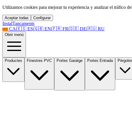
Utilizamos cookies para mejorar tu experiencia y analizar el tráfico del 
Aceptar todas
Configurar
Instal
Tancaments
CA
|
🇪🇸
ES
|
🇬🇧
EN
|
🇫🇷
FR
|
🇩🇪
DE
|
🇷🇺
RU
Obrir menú
Productes
Finestres PVC
Portes Garatge
Portes Entrada
Pèrgole