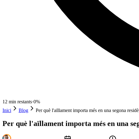
12
min restants
·
0
%
Inici
Blog
Per què l'aïllament importa més en una segona residè
Per què l'aïllament importa més en una seg