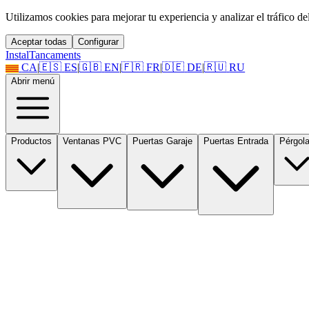
Utilizamos cookies para mejorar tu experiencia y analizar el tráfico del 
Aceptar todas
Configurar
Instal
Tancaments
CA
|
🇪🇸
ES
|
🇬🇧
EN
|
🇫🇷
FR
|
🇩🇪
DE
|
🇷🇺
RU
Abrir menú
Productos
Ventanas PVC
Puertas Garaje
Puertas Entrada
Pérgol