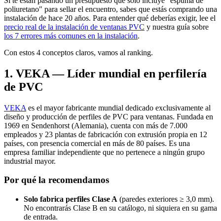
Si te están pasando un presupuesto que solo incluye "espuma de
poliuretano" para sellar el encuentro, sabes que estás comprando una
instalación de hace 20 años. Para entender qué deberías exigir, lee el
precio real de la instalación de ventanas PVC
y nuestra guía sobre
los 7 errores más comunes en la instalación
.
Con estos 4 conceptos claros, vamos al ranking.
1
.
VEKA — Líder mundial en perfilería
de PVC
VEKA
es el mayor fabricante mundial dedicado exclusivamente al
diseño y producción de perfiles de PVC para ventanas. Fundada en
1969 en Sendenhorst (Alemania), cuenta con más de 7.000
empleados y 23 plantas de fabricación con extrusión propia en 12
países, con presencia comercial en más de 80 países. Es una
empresa familiar independiente que no pertenece a ningún grupo
industrial mayor.
Por qué la recomendamos
Solo fabrica perfiles Clase A
(paredes exteriores ≥ 3,0 mm).
No encontrarás Clase B en su catálogo, ni siquiera en su gama
de entrada.