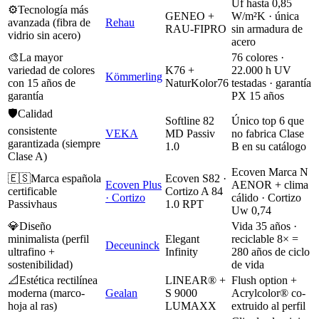
Uf hasta 0,85
⚙️
Tecnología más
GENEO +
W/m²K · única
avanzada (fibra de
Rehau
RAU-FIPRO
sin armadura de
vidrio sin acero)
acero
🎨
La mayor
76 colores ·
variedad de colores
K76 +
22.000 h UV
Kömmerling
con 15 años de
NaturKolor76
testadas · garantía
garantía
PX 15 años
🛡️
Calidad
Softline 82
Único top 6 que
consistente
VEKA
MD Passiv
no fabrica Clase
garantizada (siempre
1.0
B en su catálogo
Clase A)
Ecoven Marca N
🇪🇸
Marca española
Ecoven S82 ·
Ecoven Plus
AENOR + clima
certificable
Cortizo A 84
· Cortizo
cálido · Cortizo
Passivhaus
1.0 RPT
Uw 0,74
💎
Diseño
Vida 35 años ·
minimalista (perfil
Elegant
reciclable 8× =
Deceuninck
ultrafino +
Infinity
280 años de ciclo
sostenibilidad)
de vida
📐
Estética rectilínea
LINEAR® +
Flush option +
moderna (marco-
Gealan
S 9000
Acrylcolor® co-
hoja al ras)
LUMAXX
extruido al perfil