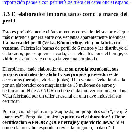
importación paralela con perfilería de fuera del canal oficial español
.
3.3 El elaborador importa tanto como la marca del
perfil
Esto es probablemente el factor menos conocido del sector y el que
más diferencia genera entre dos ventanas aparentemente idénticas.
La marca del perfil (Veka, Kömmerling, etc.) no fabrica tu
ventana
. Fabrica las barras de perfil de 6 metros y las distribuye al
elaborador, que es quien las corta, las suelda, les pone el herraje, el
vidrio y las junta y te entrega la ventana terminada.
El problema: cada elaborador tiene
su propia tecnología, sus
propios controles de calidad y sus propios proveedores
de
accesorios (herrajes, vidrios, juntas). Una ventana Veka fabricada
por un elaborador con maquinaria de 15 millones de euros y
certificación N de AENOR no tiene nada que ver con una ventana
Veka fabricada por un taller artesanal en una nave industrial sin
certificar.
Por eso, cuando pidas un presupuesto, no preguntes solo "¿de qué
marca es?". Pregunta también:
¿quién es el elaborador? ¿Tiene
certificación AENOR? ¿Qué herraje y qué vidrio lleva?
Si el
comercial no sabe responder o evita la pregunta, mala señal.