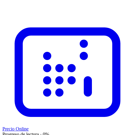
Precio Online
Progreso de lectura
·
0
%