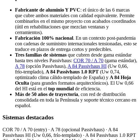
Fabricante de aluminio Y PVC
: el único de las 6 marcas
que cubre ambos materiales con calidad equivalente. Permite
combinarlos en el mismo proyecto con acabados coordinados
(útil en rehabilitaciones que mezclan ventanas y
cerramientos).
Fabricación 100% nacional
. En un contexto post-pandemia
con cadenas de suministro internacionales tensionadas, esto se
traduce en plazos de entrega cortos y predecibles.
Tres familias de sistemas
que cubren desde gama estándar
hasta tres niveles Passivhaus:
COR 70 / A 70
(gama estándar),
A 78
(opción Passivhaus),
A 84 Passivhaus HI
(Uw 0,66,
frío-templado),
A 84 Passivhaus 1.0 RPT
(Uw 0,74,
optimizado clima cálido-templado de España) y
A 84 Hoja
Oculta
(para grandes formatos arquitectónicos). El Uw 0,66
del HI está en el
top mundial
de eficiencia.
Más de 50 años de trayectoria
, con red de distribución
consolidada en toda la Península y soporte técnico cercano en
español.
Sistemas destacados
COR 70 / A 70 (entry) · A 78 (opcional Passivhaus) · A 84
Passivhaus HI (Uw 0,66, frío-templado) · A 84 Passivhaus 1.0 RPT