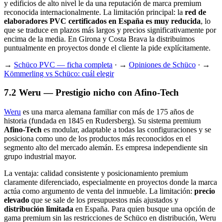
y edificios de alto nivel le da una reputación de marca premium
reconocida internacionalmente. La limitación principal: la
red de
elaboradores PVC certificados en España es muy reducida
, lo
que se traduce en plazos más largos y precios significativamente por
encima de la media. En Girona y Costa Brava la distribuimos
puntualmente en proyectos donde el cliente la pide explícitamente.
→
Schüco PVC — ficha completa
· →
Opiniones de Schüco
· →
Kömmerling vs Schüco: cuál elegir
7.2 Weru — Prestigio nicho con Afino-Tech
Weru
es una marca alemana familiar con más de 175 años de
historia (fundada en 1845 en Rudersberg). Su sistema premium
Afino-Tech
es modular, adaptable a todas las configuraciones y se
posiciona como uno de los productos más reconocidos en el
segmento alto del mercado alemán. Es empresa independiente sin
grupo industrial mayor.
La ventaja: calidad consistente y posicionamiento premium
claramente diferenciado, especialmente en proyectos donde la marca
actúa como argumento de venta del inmueble. La limitación:
precio
elevado
que se sale de los presupuestos más ajustados y
distribución limitada
en España. Para quien busque una opción de
gama premium sin las restricciones de Schüco en distribución, Weru