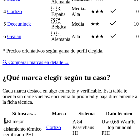
Alemania
🇪🇸
Media-
4
Cortizo
★★★
10
España
Alta
🇧🇪
5
Deceuninck
Media
★★
10
Bélgica
🇩🇪
6
Gealan
Alta
★★★
10
Alemania
* Precios orientativos según gama de perfil elegida.
🔍
Comparar marcas en detalle
→
¿Qué marca elegir según tu caso?
Cada marca destaca en algo concreto y verificable. Esta tabla te
orienta sin darte vueltas: encuentra tu prioridad y baja directamente a
la ficha técnica.
Si buscas…
Marca
Sistema
Dato técnico
🌡️
El mejor
A 84
Uw 0,66 W/m²K
Cortizo
Passivhaus
— top mundial
aislamiento térmico
HI
PHI
certificado PHI