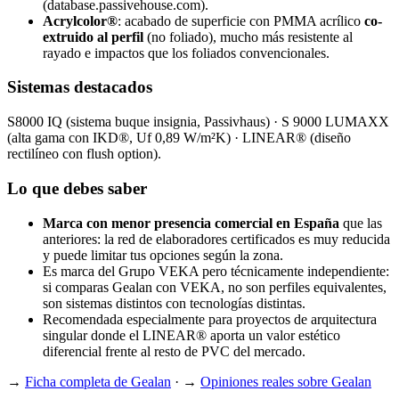
(database.passivehouse.com).
Acrylcolor®
: acabado de superficie con PMMA acrílico
co-
extruido al perfil
(no foliado), mucho más resistente al
rayado e impactos que los foliados convencionales.
Sistemas destacados
S8000 IQ (sistema buque insignia, Passivhaus) · S 9000 LUMAXX
(alta gama con IKD®, Uf 0,89 W/m²K) · LINEAR® (diseño
rectilíneo con flush option).
Lo que debes saber
Marca con menor presencia comercial en España
que las
anteriores: la red de elaboradores certificados es muy reducida
y puede limitar tus opciones según la zona.
Es marca del Grupo VEKA pero técnicamente independiente:
si comparas Gealan con VEKA, no son perfiles equivalentes,
son sistemas distintos con tecnologías distintas.
Recomendada especialmente para proyectos de arquitectura
singular donde el LINEAR® aporta un valor estético
diferencial frente al resto de PVC del mercado.
→
Ficha completa de Gealan
· →
Opiniones reales sobre Gealan