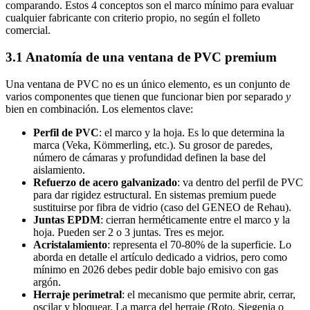
comparando. Estos 4 conceptos son el marco mínimo para evaluar
cualquier fabricante con criterio propio, no según el folleto
comercial.
3.1 Anatomía de una ventana de PVC premium
Una ventana de PVC no es un único elemento, es un conjunto de
varios componentes que tienen que funcionar bien por separado
y
bien en combinación. Los elementos clave:
Perfil de PVC
: el marco y la hoja. Es lo que determina la
marca (Veka, Kömmerling, etc.). Su grosor de paredes,
número de cámaras y profundidad definen la base del
aislamiento.
Refuerzo de acero galvanizado
: va dentro del perfil de PVC
para dar rigidez estructural. En sistemas premium puede
sustituirse por fibra de vidrio (caso del GENEO de Rehau).
Juntas EPDM
: cierran herméticamente entre el marco y la
hoja. Pueden ser 2 o 3 juntas. Tres es mejor.
Acristalamiento
: representa el 70-80% de la superficie. Lo
aborda en detalle el artículo dedicado a vidrios, pero como
mínimo en 2026 debes pedir doble bajo emisivo con gas
argón.
Herraje perimetral
: el mecanismo que permite abrir, cerrar,
oscilar y bloquear. La marca del herraje (Roto, Siegenia o