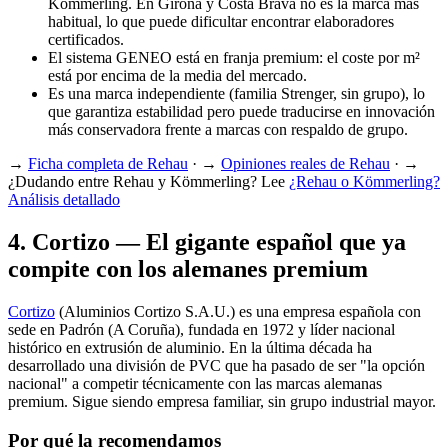
Kömmerling. En Girona y Costa Brava no es la marca más
habitual, lo que puede dificultar encontrar elaboradores
certificados.
El sistema GENEO está en franja premium: el coste por m²
está por encima de la media del mercado.
Es una marca independiente (familia Strenger, sin grupo), lo
que garantiza estabilidad pero puede traducirse en innovación
más conservadora frente a marcas con respaldo de grupo.
→
Ficha completa de Rehau
· →
Opiniones reales de Rehau
· →
¿Dudando entre Rehau y Kömmerling? Lee
¿Rehau o Kömmerling?
Análisis detallado
4
.
Cortizo — El gigante español que ya
compite con los alemanes premium
Cortizo
(Aluminios Cortizo S.A.U.) es una empresa española con
sede en Padrón (A Coruña), fundada en 1972 y líder nacional
histórico en extrusión de aluminio. En la última década ha
desarrollado una división de PVC que ha pasado de ser "la opción
nacional" a competir técnicamente con las marcas alemanas
premium. Sigue siendo empresa familiar, sin grupo industrial mayor.
Por qué la recomendamos