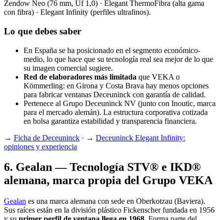
Zendow Neo (76 mm, Uf 1,0) · Elegant ThermoFibra (alta gama
con fibra) · Elegant Infinity (perfiles ultrafinos).
Lo que debes saber
En España se ha posicionado en el segmento económico-
medio, lo que hace que su tecnología real sea mejor de lo que
su imagen comercial sugiere.
Red de elaboradores más limitada
que VEKA o
Kömmerling: en Girona y Costa Brava hay menos opciones
para fabricar ventanas Deceuninck con garantía de calidad.
Pertenece al Grupo Deceuninck NV (junto con Inoutic, marca
para el mercado alemán). La estructura corporativa cotizada
en bolsa garantiza estabilidad y transparencia financiera.
→
Ficha de Deceuninck
· →
Deceuninck Elegant Infinity:
opiniones y experiencia
6
.
Gealan — Tecnología STV® e IKD®
alemana, marca propia del Grupo VEKA
Gealan
es una marca alemana con sede en Oberkotzau (Baviera).
Sus raíces están en la división plástico Fickenscher fundada en 1956
y su
primer perfil de ventana llega en 1968
. Forma parte del