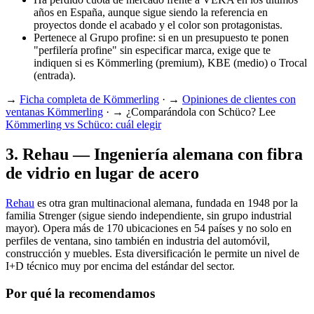
años en España, aunque sigue siendo la referencia en
proyectos donde el acabado y el color son protagonistas.
Pertenece al Grupo profine: si en un presupuesto te ponen
"perfilería profine" sin especificar marca, exige que te
indiquen si es Kömmerling (premium), KBE (medio) o Trocal
(entrada).
→
Ficha completa de Kömmerling
· →
Opiniones de clientes con
ventanas Kömmerling
· → ¿Comparándola con Schüco? Lee
Kömmerling vs Schüco: cuál elegir
3
.
Rehau — Ingeniería alemana con fibra
de vidrio en lugar de acero
Rehau
es otra gran multinacional alemana, fundada en 1948 por la
familia Strenger (sigue siendo independiente, sin grupo industrial
mayor). Opera más de 170 ubicaciones en 54 países y no solo en
perfiles de ventana, sino también en industria del automóvil,
construcción y muebles. Esta diversificación le permite un nivel de
I+D técnico muy por encima del estándar del sector.
Por qué la recomendamos