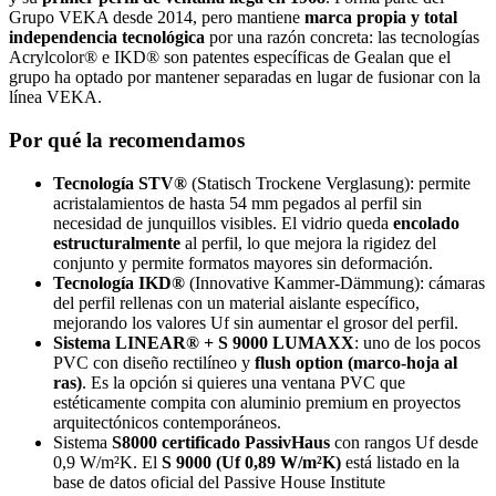
Grupo VEKA desde 2014, pero mantiene
marca propia y total
independencia tecnológica
por una razón concreta: las tecnologías
Acrylcolor® e IKD® son patentes específicas de Gealan que el
grupo ha optado por mantener separadas en lugar de fusionar con la
línea VEKA.
Por qué la recomendamos
Tecnología STV®
(Statisch Trockene Verglasung): permite
acristalamientos de hasta 54 mm pegados al perfil sin
necesidad de junquillos visibles. El vidrio queda
encolado
estructuralmente
al perfil, lo que mejora la rigidez del
conjunto y permite formatos mayores sin deformación.
Tecnología IKD®
(Innovative Kammer-Dämmung): cámaras
del perfil rellenas con un material aislante específico,
mejorando los valores Uf sin aumentar el grosor del perfil.
Sistema LINEAR® + S 9000 LUMAXX
: uno de los pocos
PVC con diseño rectilíneo y
flush option (marco-hoja al
ras)
. Es la opción si quieres una ventana PVC que
estéticamente compita con aluminio premium en proyectos
arquitectónicos contemporáneos.
Sistema
S8000 certificado PassivHaus
con rangos Uf desde
0,9 W/m²K. El
S 9000 (Uf 0,89 W/m²K)
está listado en la
base de datos oficial del Passive House Institute