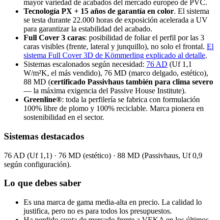
mayor variedad de acabados del mercado europeo de PVC.
Tecnología PX + 15 años de garantía en color
. El sistema
se testa durante 22.000 horas de exposición acelerada a UV
para garantizar la estabilidad del acabado.
Full Cover 3 caras
: posibilidad de foliar el perfil por las 3
caras visibles (frente, lateral y junquillo), no solo el frontal.
El
sistema Full Cover 3D de Kömmerling explicado al detalle
.
Sistemas escalonados según necesidad:
76 AD
(Uf 1,1
W/m²K, el más vendido), 76 MD (marco delgado, estético),
88 MD (
certificado Passivhaus también para clima severo
— la máxima exigencia del Passive House Institute).
Greenline®
: toda la perfilería se fabrica con formulación
100% libre de plomo y 100% reciclable. Marca pionera en
sostenibilidad en el sector.
Sistemas destacados
76 AD (Uf 1,1) · 76 MD (estético) · 88 MD (Passivhaus, Uf 0,9
según configuración).
Lo que debes saber
Es una marca de gama media-alta en precio. La calidad lo
justifica, pero no es para todos los presupuestos.
Ha perdido cuota de mercado frente a VEKA en los últimos