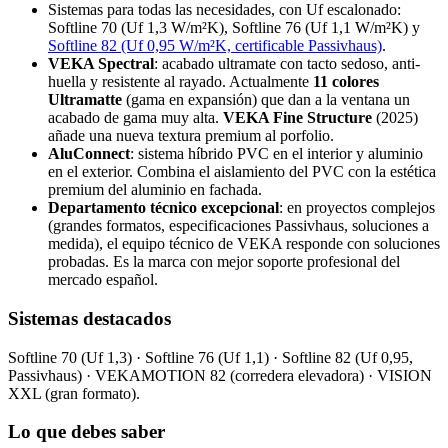
Sistemas para todas las necesidades, con Uf escalonado:
Softline 70 (Uf 1,3 W/m²K), Softline 76 (Uf 1,1 W/m²K) y
Softline 82 (Uf 0,95 W/m²K, certificable Passivhaus)
.
VEKA Spectral
: acabado ultramate con tacto sedoso, anti-
huella y resistente al rayado. Actualmente
11 colores
Ultramatte
(gama en expansión) que dan a la ventana un
acabado de gama muy alta.
VEKA Fine Structure
(2025)
añade una nueva textura premium al porfolio.
AluConnect
: sistema híbrido PVC en el interior y aluminio
en el exterior. Combina el aislamiento del PVC con la estética
premium del aluminio en fachada.
Departamento técnico excepcional
: en proyectos complejos
(grandes formatos, especificaciones Passivhaus, soluciones a
medida), el equipo técnico de VEKA responde con soluciones
probadas. Es la marca con mejor soporte profesional del
mercado español.
Sistemas destacados
Softline 70 (Uf 1,3) · Softline 76 (Uf 1,1) · Softline 82 (Uf 0,95,
Passivhaus) · VEKAMOTION 82 (corredera elevadora) · VISION
XXL (gran formato).
Lo que debes saber