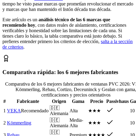
tiempo he visto pasar marcas que prometían revolucionar el mercado
y marcas que han mantenido el listón década tras década.
Este artículo es un
análisis técnico de las 6 marcas que
recomiendo hoy
, con datos reales de aislamiento, certificaciones
verificables y honestidad sobre las limitaciones de cada una. Si
tienes claro lo básico, la tabla comparativa está justo debajo. Si
prefieres entender primero los criterios de elección,
salta a la sección
de criterios
.
Comparativa rápida: los 6 mejores fabricantes
Comparativa de los 6 mejores fabricantes de ventanas PVC 2026:
Kömmerling, Rehau, Cortizo, Deceuninck y Gealan con gama
certificaciones y precios orientativos
#
Fabricante
Origen
Gama
Precio
Passivhaus
Ga
🇩🇪
1
VEKA
Recomendado
Alta
★★★
10
Alemania
🇩🇪
Media-
2
Kömmerling
★★★
10
Alemania
Alta
🇩🇪
3
Rehau
Premium
★★★★
10