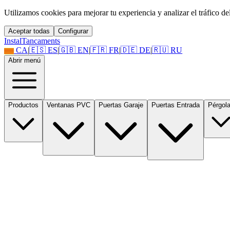
Utilizamos cookies para mejorar tu experiencia y analizar el tráfico del 
Aceptar todas
Configurar
Instal
Tancaments
CA
|
🇪🇸
ES
|
🇬🇧
EN
|
🇫🇷
FR
|
🇩🇪
DE
|
🇷🇺
RU
Abrir menú
Productos
Ventanas PVC
Puertas Garaje
Puertas Entrada
Pérgol