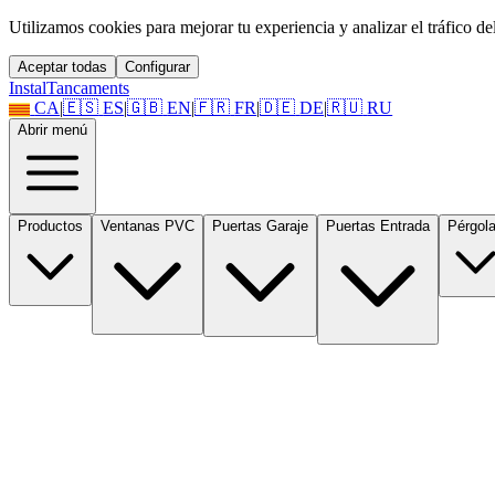
Utilizamos cookies para mejorar tu experiencia y analizar el tráfico del 
Aceptar todas
Configurar
Instal
Tancaments
CA
|
🇪🇸
ES
|
🇬🇧
EN
|
🇫🇷
FR
|
🇩🇪
DE
|
🇷🇺
RU
Abrir menú
Productos
Ventanas PVC
Puertas Garaje
Puertas Entrada
Pérgol