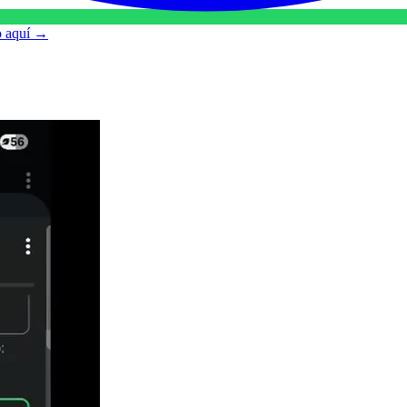
o aquí
→