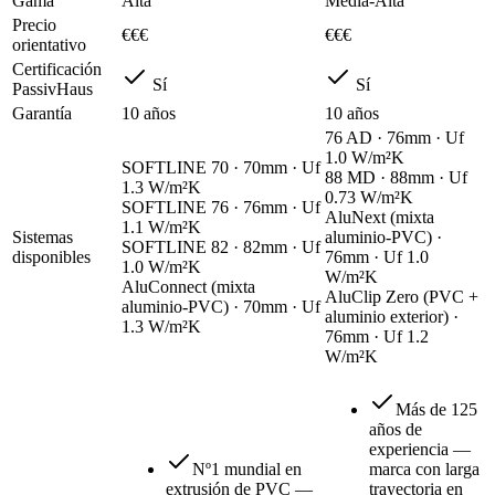
Gama
Alta
Media-Alta
Precio
€€€
€€€
orientativo
Certificación
Sí
Sí
PassivHaus
Garantía
10 años
10 años
76 AD
·
76mm
· Uf
1.0 W/m²K
SOFTLINE 70
·
70mm
· Uf
88 MD
·
88mm
· Uf
1.3 W/m²K
0.73 W/m²K
SOFTLINE 76
·
76mm
· Uf
AluNext (mixta
1.1 W/m²K
Sistemas
aluminio-PVC)
·
SOFTLINE 82
·
82mm
· Uf
disponibles
76mm
· Uf
1.0
1.0 W/m²K
W/m²K
AluConnect (mixta
AluClip Zero (PVC +
aluminio-PVC)
·
70mm
· Uf
aluminio exterior)
·
1.3 W/m²K
76mm
· Uf
1.2
W/m²K
Más de 125
años de
experiencia —
Nº1 mundial en
marca con larga
extrusión de PVC —
trayectoria en