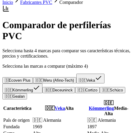
Inicio
Fabricantes PVC
Comparador
Comparador de perfilerías
PVC
Selecciona hasta 4 marcas para comparar sus características técnicas,
precios y certificaciones.
Selecciona las marcas a comparar
(máximo 4)
🇸
Ecoven Plus
🇩🇪
Weru (Afino-Tech)
🇩🇪
Veka
🇩🇪
Kömmerling
🇧🇪
Deceuninck
🇪🇸
Cortizo
🇩🇪
Schüco
🇩🇪
Gealan
🇩🇪
Característica
🇩🇪
Veka
Alta
Kömmerling
Media-
Alta
País de origen
🇩🇪 Alemania
🇩🇪 Alemania
Fundada
1969
1897