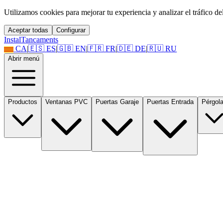
Utilizamos cookies para mejorar tu experiencia y analizar el tráfico del 
Aceptar todas
Configurar
Instal
Tancaments
CA
|
🇪🇸
ES
|
🇬🇧
EN
|
🇫🇷
FR
|
🇩🇪
DE
|
🇷🇺
RU
Abrir menú
Productos
Ventanas PVC
Puertas Garaje
Puertas Entrada
Pérgol