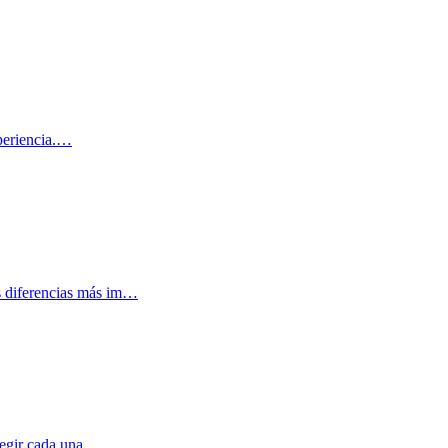
xperiencia.…
s diferencias más im…
legir cada una.…