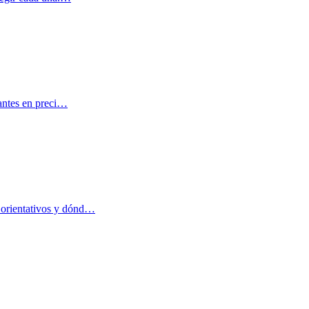
tantes en preci…
 orientativos y dónd…