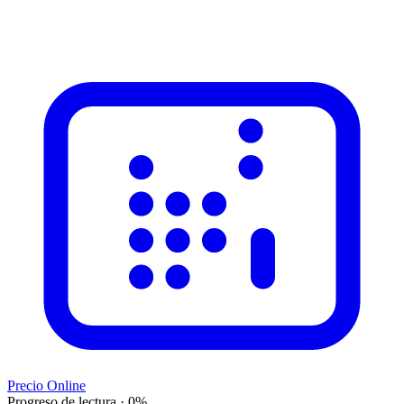
Precio Online
Progreso de lectura
·
0
%