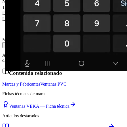
Nombre
*
Teléfono
*
Email
Localidad
Mensaje
Enviar mensaje
Al enviar aceptas nuestra política de privacidad. No compartimos tus
datos con terceros.
Contenido relacionado
Marcas y Fabricantes
Ventanas PVC
Fichas técnicas de marca
Ventanas VEKA — Ficha técnica
Artículos destacados