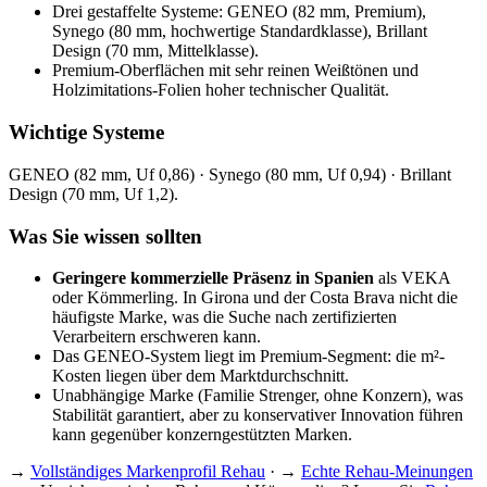
Drei gestaffelte Systeme: GENEO (82 mm, Premium),
Synego (80 mm, hochwertige Standardklasse), Brillant
Design (70 mm, Mittelklasse).
Premium-Oberflächen mit sehr reinen Weißtönen und
Holzimitations-Folien hoher technischer Qualität.
Wichtige Systeme
GENEO (82 mm, Uf 0,86) · Synego (80 mm, Uf 0,94) · Brillant
Design (70 mm, Uf 1,2).
Was Sie wissen sollten
Geringere kommerzielle Präsenz in Spanien
als VEKA
oder Kömmerling. In Girona und der Costa Brava nicht die
häufigste Marke, was die Suche nach zertifizierten
Verarbeitern erschweren kann.
Das GENEO-System liegt im Premium-Segment: die m²-
Kosten liegen über dem Marktdurchschnitt.
Unabhängige Marke (Familie Strenger, ohne Konzern), was
Stabilität garantiert, aber zu konservativer Innovation führen
kann gegenüber konzerngestützten Marken.
→
Vollständiges Markenprofil Rehau
· →
Echte Rehau-Meinungen