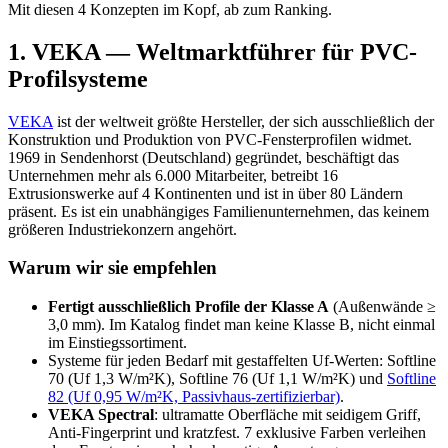
Mit diesen 4 Konzepten im Kopf, ab zum Ranking.
1
.
VEKA — Weltmarktführer für PVC-
Profilsysteme
VEKA
ist der weltweit größte Hersteller, der sich ausschließlich der
Konstruktion und Produktion von PVC-Fensterprofilen widmet.
1969 in Sendenhorst (Deutschland) gegründet, beschäftigt das
Unternehmen mehr als 6.000 Mitarbeiter, betreibt 16
Extrusionswerke auf 4 Kontinenten und ist in über 80 Ländern
präsent. Es ist ein unabhängiges Familienunternehmen, das keinem
größeren Industriekonzern angehört.
Warum wir sie empfehlen
Fertigt ausschließlich Profile der Klasse A
(Außenwände ≥
3,0 mm). Im Katalog findet man keine Klasse B, nicht einmal
im Einstiegssortiment.
Systeme für jeden Bedarf mit gestaffelten Uf-Werten: Softline
70 (Uf 1,3 W/m²K), Softline 76 (Uf 1,1 W/m²K) und
Softline
82 (Uf 0,95 W/m²K, Passivhaus-zertifizierbar)
.
VEKA Spectral
: ultramatte Oberfläche mit seidigem Griff,
Anti-Fingerprint und kratzfest. 7 exklusive Farben verleihen