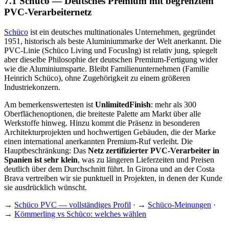
7.1 Schüco — Deutsches Premium mit begrenztem
PVC-Verarbeiternetz
Schüco
ist ein deutsches multinationales Unternehmen, gegründet
1951, historisch als beste Aluminiummarke der Welt anerkannt. Die
PVC-Linie (Schüco Living und FocusIng) ist relativ jung, spiegelt
aber dieselbe Philosophie der deutschen Premium-Fertigung wider
wie die Aluminiumsparte. Bleibt Familienunternehmen (Familie
Heinrich Schüco), ohne Zugehörigkeit zu einem größeren
Industriekonzern.
Am bemerkenswertesten ist
UnlimitedFinish
: mehr als 300
Oberflächenoptionen, die breiteste Palette am Markt über alle
Werkstoffe hinweg. Hinzu kommt die Präsenz in besonderen
Architekturprojekten und hochwertigen Gebäuden, die der Marke
einen international anerkannten Premium-Ruf verleiht. Die
Hauptbeschränkung: Das
Netz zertifizierter PVC-Verarbeiter in
Spanien ist sehr klein
, was zu längeren Lieferzeiten und Preisen
deutlich über dem Durchschnitt führt. In Girona und an der Costa
Brava vertreiben wir sie punktuell in Projekten, in denen der Kunde
sie ausdrücklich wünscht.
→
Schüco PVC — vollständiges Profil
· →
Schüco-Meinungen
·
→
Kömmerling vs Schüco: welches wählen