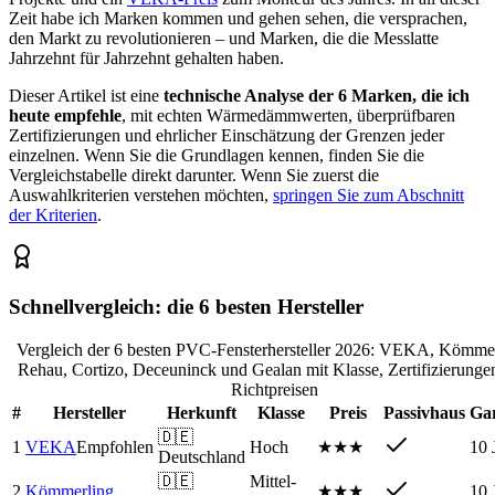
Zeit habe ich Marken kommen und gehen sehen, die versprachen,
den Markt zu revolutionieren – und Marken, die die Messlatte
Jahrzehnt für Jahrzehnt gehalten haben.
Dieser Artikel ist eine
technische Analyse der 6 Marken, die ich
heute empfehle
, mit echten Wärmedämmwerten, überprüfbaren
Zertifizierungen und ehrlicher Einschätzung der Grenzen jeder
einzelnen. Wenn Sie die Grundlagen kennen, finden Sie die
Vergleichstabelle direkt darunter. Wenn Sie zuerst die
Auswahlkriterien verstehen möchten,
springen Sie zum Abschnitt
der Kriterien
.
Schnellvergleich: die 6 besten Hersteller
Vergleich der 6 besten PVC-Fensterhersteller 2026: VEKA, Kömmer
Rehau, Cortizo, Deceuninck und Gealan mit Klasse, Zertifizierunge
Richtpreisen
#
Hersteller
Herkunft
Klasse
Preis
Passivhaus
Gar
🇩🇪
1
VEKA
Empfohlen
Hoch
★★★
10 
Deutschland
🇩🇪
Mittel-
2
Kömmerling
★★★
10 