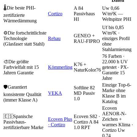
Daten
🌡️
Die beste PHI-
A 84
Uw 0,66
Cortizo
Passivhaus
W/m²K —
zertifizierte
HI
Weltspitze PHI
Wärmedämmung
Uf bis 0,85
⚙️
Die fortschrittlichste
W/m²K ·
GENEO +
Technologie
Rehau
einziges Profil
RAU-FIPRO
(Glasfaser statt Stahl)
ohne
Stahlarmierung
76 Farben ·
🎨
Die größte
22.000 h UV
K76 +
Farbvielfalt mit 15
Kömmerling
getestet · PX-
NaturKolor76
Jahren Garantie
Garantie 15
Jahre
Einzige Top-6-
🛡️
Garantiert
Softline 82
Marke ohne
VEKA
MD Passiv
konsistente Qualität
Klasse B im
1.0
(immer Klasse A)
Katalog
Ecoven
AENOR-N-
🇪🇸
Spanische
Ecoven S82 ·
Ecoven Plus
Zeichen +
Passivhaus-
Cortizo A 84
· Cortizo
warmes Klima ·
zertifizierbare Marke
1.0 RPT
Cortizo Uw
0,74