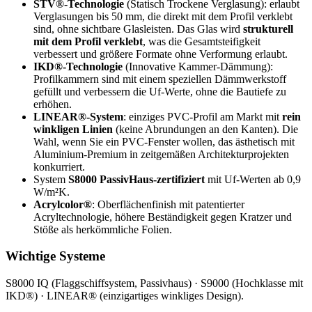
STV®-Technologie
(Statisch Trockene Verglasung): erlaubt
Verglasungen bis 50 mm, die direkt mit dem Profil verklebt
sind, ohne sichtbare Glasleisten. Das Glas wird
strukturell
mit dem Profil verklebt
, was die Gesamtsteifigkeit
verbessert und größere Formate ohne Verformung erlaubt.
IKD®-Technologie
(Innovative Kammer-Dämmung):
Profilkammern sind mit einem speziellen Dämmwerkstoff
gefüllt und verbessern die Uf-Werte, ohne die Bautiefe zu
erhöhen.
LINEAR®-System
: einziges PVC-Profil am Markt mit
rein
winkligen Linien
(keine Abrundungen an den Kanten). Die
Wahl, wenn Sie ein PVC-Fenster wollen, das ästhetisch mit
Aluminium-Premium in zeitgemäßen Architekturprojekten
konkurriert.
System
S8000 PassivHaus-zertifiziert
mit Uf-Werten ab 0,9
W/m²K.
Acrylcolor®
: Oberflächenfinish mit patentierter
Acryltechnologie, höhere Beständigkeit gegen Kratzer und
Stöße als herkömmliche Folien.
Wichtige Systeme
S8000 IQ (Flaggschiffsystem, Passivhaus) · S9000 (Hochklasse mit
IKD®) · LINEAR® (einzigartiges winkliges Design).