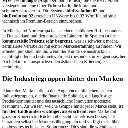
HDF-Technologie
(High Definition Finish), die die PVC-Poren
versiegelt und eine Oberfläche schafft, die kratz- und
schmutzresistenter ist. Die Systeme
bluEvolution 82
und
bluEvolution 92
erreichen Uf-Werte bis 0,93 W/m²K und sind
technisch im Premium-Bereich einzuordnen.
In Mittel- und Nordeuropa hat sie einen etablierten Ruf, besonders
in Deutschland und den nordischen Ländern. In Spanien ist die
kommerzielle Präsenz sehr begrenzt
, was es schwierig macht,
zertifizierte Verarbeiter mit echter Markenerfahrung zu finden. Wir
arbeiten punktuell mit ihr, wenn der Kunde sie ausdrücklich
nachfragt oder ein bestimmtes Projekt (besonders in zeitgenössischer
Architektur mit anspruchsvollen ästhetischen Kriterien) es
rechtfertigt.
Die Industriegruppen hinter den Marken
Hinter den Marken, die in den Angeboten auftauchen, stehen
Industriegruppen, die die finanzielle Solidität, die langfristige
Produktkontinuität und das tatsächliche Innovationspotenzial
bestimmen. Zu wissen, welche Gruppe hinter jeder Marke steht,
ist
für den Endkunden wichtiger, als es scheint
: eine Marke mit
großem Konzern im Rücken übersteht Lieferkrisen besser, hält
Garantien selbst bei Markenstilllegung ein und verfügt meist über
ein besseres technisches Supportnetz. Dies sind die wichtigsten