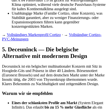
das A 84 Passivhaus 1.0 ist gezielt für warm-gemäßigtes
Klima optimiert, während viele deutsche Passivhaus-Systeme
für kaltes Kontinentalklima ausgelegt sind.
Unabhängige Marke (Familie Cortizo, ohne Konzern), was
Stabilität garantiert, aber zu weniger Finanzierungs- oder
Expansionsoptionen führen kann gegenüber
konzerngestützten Marken.
→
Vollständiges Markenprofil Cortizo
· →
Vollständige Cortizo-
PVC-Meinungen
5
.
Deceuninck — Die belgische
Alternative mit modernem Design
Deceuninck ist ein belgischer multinationaler Konzern mit Sitz in
Hooglede-Gits und Präsenz in über 40 Ländern. Börsennotiert
(Euronext Brussels) und auf dem deutschen Markt unter der Marke
Inoutic tätig, die 2003 von Thyssenkrupp übernommen wurde.
Klares Bekenntnis zu Nachhaltigkeit und zeitgemäßem Design.
Warum wir sie empfehlen
Eines der schlanksten Profile am Markt
(System Elegant
Infinity). Das erlaubt
bis zu 15 % mehr Glasfläche
als ein