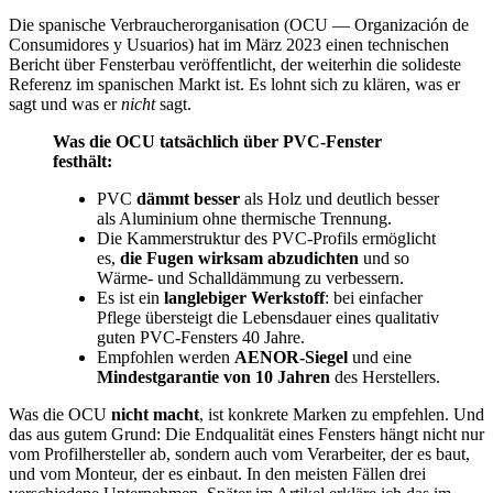
Die spanische Verbraucherorganisation (OCU — Organización de
Consumidores y Usuarios) hat im März 2023 einen technischen
Bericht über Fensterbau veröffentlicht, der weiterhin die solideste
Referenz im spanischen Markt ist. Es lohnt sich zu klären, was er
sagt und was er
nicht
sagt.
Was die OCU tatsächlich über PVC-Fenster
festhält:
PVC
dämmt besser
als Holz und deutlich besser
als Aluminium ohne thermische Trennung.
Die Kammerstruktur des PVC-Profils ermöglicht
es,
die Fugen wirksam abzudichten
und so
Wärme- und Schalldämmung zu verbessern.
Es ist ein
langlebiger Werkstoff
: bei einfacher
Pflege übersteigt die Lebensdauer eines qualitativ
guten PVC-Fensters 40 Jahre.
Empfohlen werden
AENOR-Siegel
und eine
Mindestgarantie von 10 Jahren
des Herstellers.
Was die OCU
nicht macht
, ist konkrete Marken zu empfehlen. Und
das aus gutem Grund: Die Endqualität eines Fensters hängt nicht nur
vom Profilhersteller ab, sondern auch vom Verarbeiter, der es baut,
und vom Monteur, der es einbaut. In den meisten Fällen drei