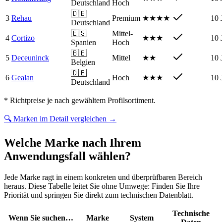
Deutschland
Hoch
🇩🇪
3
Rehau
Premium
★★★★
10 
Deutschland
🇪🇸
Mittel-
4
Cortizo
★★★
10 
Spanien
Hoch
🇧🇪
5
Deceuninck
Mittel
★★
10 
Belgien
🇩🇪
6
Gealan
Hoch
★★★
10 
Deutschland
* Richtpreise je nach gewähltem Profilsortiment.
🔍
Marken im Detail vergleichen
→
Welche Marke nach Ihrem
Anwendungsfall wählen?
Jede Marke ragt in einem konkreten und überprüfbaren Bereich
heraus. Diese Tabelle leitet Sie ohne Umwege: Finden Sie Ihre
Priorität und springen Sie direkt zum technischen Datenblatt.
Technische
Wenn Sie suchen…
Marke
System