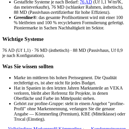
Gestaffelte Systeme je nach Bedarf:
76 AD
(Uf 1,1 W/m²K,
das meistverkaufte), 76 MD (schlanker Rahmen, ästhetisch),
88 MD (Passivhaus-zertifizierbar für hohe Effizienz).
Greenline®
: das gesamte Profilsortiment wird mit einer 100
% bleifreien und 100 % recyclebaren Formulierung gefertigt.
Pioniermarke in Sachen Nachhaltigkeit im Sektor.
Wichtige Systeme
76 AD (Uf 1,1) · 76 MD (ästhetisch) · 88 MD (Passivhaus, Uf 0,9
je nach Konfiguration).
Was Sie wissen sollten
Marke im mittleren bis hohen Preissegment. Die Qualität
rechtfertigt es, ist aber nicht für jedes Budget.
Hat in Spanien in den letzten Jahren Marktanteile an VEKA
verloren, bleibt aber Referenz für Projekte, in denen
Oberfläche und Farbe im Mittelpunkt stehen.
Gehört zur profine-Gruppe: steht in einem Angebot "profine-
Profil" ohne Markennennung, verlangen Sie die genaue
Angabe — Kömmerling (Premium), KBE (Mittelklasse) oder
Trocal (Einstieg).
→
Vollständiges Markenprofil Kömmerling
· →
Kundenmeinungen