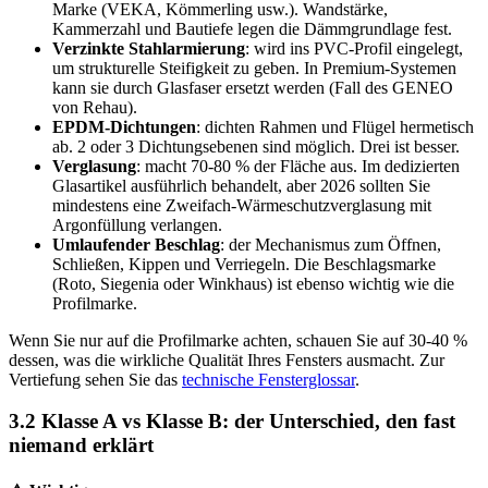
Marke (VEKA, Kömmerling usw.). Wandstärke,
Kammerzahl und Bautiefe legen die Dämmgrundlage fest.
Verzinkte Stahlarmierung
: wird ins PVC-Profil eingelegt,
um strukturelle Steifigkeit zu geben. In Premium-Systemen
kann sie durch Glasfaser ersetzt werden (Fall des GENEO
von Rehau).
EPDM-Dichtungen
: dichten Rahmen und Flügel hermetisch
ab. 2 oder 3 Dichtungsebenen sind möglich. Drei ist besser.
Verglasung
: macht 70-80 % der Fläche aus. Im dedizierten
Glasartikel ausführlich behandelt, aber 2026 sollten Sie
mindestens eine Zweifach-Wärmeschutzverglasung mit
Argonfüllung verlangen.
Umlaufender Beschlag
: der Mechanismus zum Öffnen,
Schließen, Kippen und Verriegeln. Die Beschlagsmarke
(Roto, Siegenia oder Winkhaus) ist ebenso wichtig wie die
Profilmarke.
Wenn Sie nur auf die Profilmarke achten, schauen Sie auf 30-40 %
dessen, was die wirkliche Qualität Ihres Fensters ausmacht. Zur
Vertiefung sehen Sie das
technische Fensterglossar
.
3.2 Klasse A vs Klasse B: der Unterschied, den fast
niemand erklärt