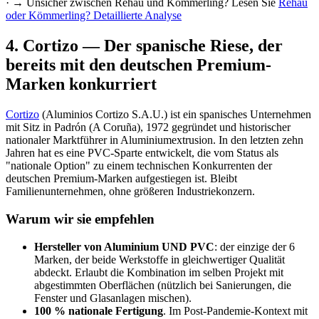
· → Unsicher zwischen Rehau und Kömmerling? Lesen Sie
Rehau
oder Kömmerling? Detaillierte Analyse
4
.
Cortizo — Der spanische Riese, der
bereits mit den deutschen Premium-
Marken konkurriert
Cortizo
(Aluminios Cortizo S.A.U.) ist ein spanisches Unternehmen
mit Sitz in Padrón (A Coruña), 1972 gegründet und historischer
nationaler Marktführer in Aluminiumextrusion. In den letzten zehn
Jahren hat es eine PVC-Sparte entwickelt, die vom Status als
"nationale Option" zu einem technischen Konkurrenten der
deutschen Premium-Marken aufgestiegen ist. Bleibt
Familienunternehmen, ohne größeren Industriekonzern.
Warum wir sie empfehlen
Hersteller von Aluminium UND PVC
: der einzige der 6
Marken, der beide Werkstoffe in gleichwertiger Qualität
abdeckt. Erlaubt die Kombination im selben Projekt mit
abgestimmten Oberflächen (nützlich bei Sanierungen, die
Fenster und Glasanlagen mischen).
100 % nationale Fertigung
. Im Post-Pandemie-Kontext mit