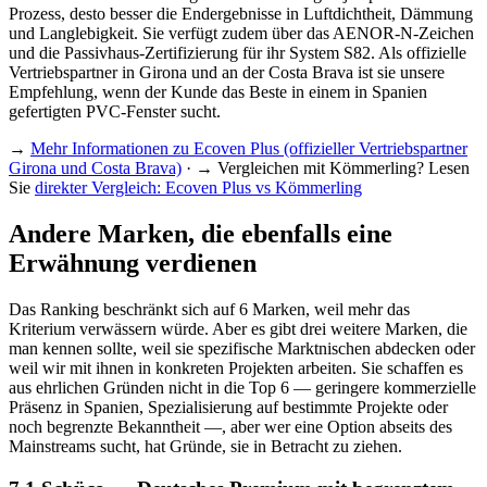
Prozess, desto besser die Endergebnisse in Luftdichtheit, Dämmung
und Langlebigkeit. Sie verfügt zudem über das AENOR-N-Zeichen
und die Passivhaus-Zertifizierung für ihr System S82. Als offizielle
Vertriebspartner in Girona und an der Costa Brava ist sie unsere
Empfehlung, wenn der Kunde das Beste in einem in Spanien
gefertigten PVC-Fenster sucht.
→
Mehr Informationen zu Ecoven Plus (offizieller Vertriebspartner
Girona und Costa Brava)
· → Vergleichen mit Kömmerling? Lesen
Sie
direkter Vergleich: Ecoven Plus vs Kömmerling
Andere Marken, die ebenfalls eine
Erwähnung verdienen
Das Ranking beschränkt sich auf 6 Marken, weil mehr das
Kriterium verwässern würde. Aber es gibt drei weitere Marken, die
man kennen sollte, weil sie spezifische Marktnischen abdecken oder
weil wir mit ihnen in konkreten Projekten arbeiten. Sie schaffen es
aus ehrlichen Gründen nicht in die Top 6 — geringere kommerzielle
Präsenz in Spanien, Spezialisierung auf bestimmte Projekte oder
noch begrenzte Bekanntheit —, aber wer eine Option abseits des
Mainstreams sucht, hat Gründe, sie in Betracht zu ziehen.