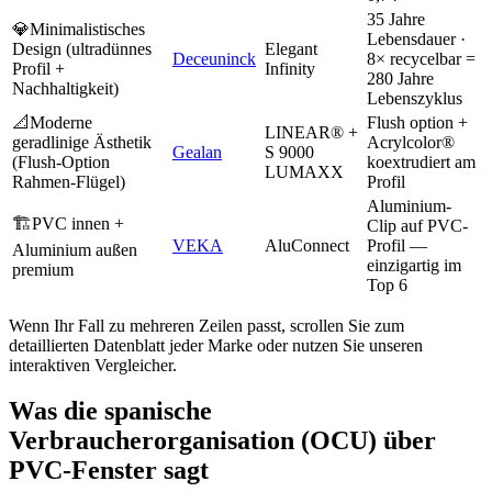
35 Jahre
💎
Minimalistisches
Lebensdauer ·
Design (ultradünnes
Elegant
Deceuninck
8× recycelbar =
Profil +
Infinity
280 Jahre
Nachhaltigkeit)
Lebenszyklus
📐
Moderne
Flush option +
LINEAR® +
geradlinige Ästhetik
Acrylcolor®
Gealan
S 9000
(Flush-Option
koextrudiert am
LUMAXX
Rahmen-Flügel)
Profil
Aluminium-
🏗️
PVC innen +
Clip auf PVC-
VEKA
AluConnect
Profil —
Aluminium außen
einzigartig im
premium
Top 6
Wenn Ihr Fall zu mehreren Zeilen passt, scrollen Sie zum
detaillierten Datenblatt jeder Marke oder nutzen Sie unseren
interaktiven Vergleicher.
Was die spanische
Verbraucherorganisation (OCU) über
PVC-Fenster sagt