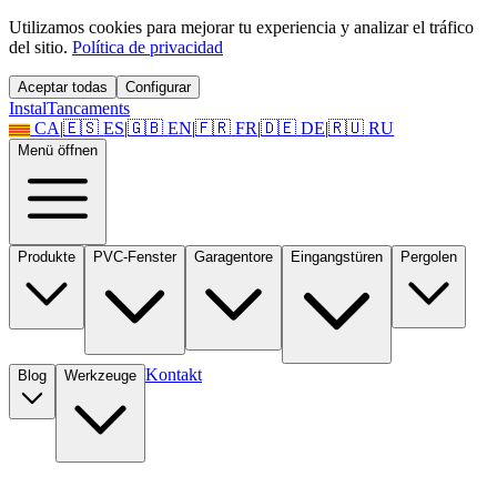
Utilizamos cookies para mejorar tu experiencia y analizar el tráfico
del sitio.
Política de privacidad
Aceptar todas
Configurar
Instal
Tancaments
CA
|
🇪🇸
ES
|
🇬🇧
EN
|
🇫🇷
FR
|
🇩🇪
DE
|
🇷🇺
RU
Menü öffnen
Produkte
PVC-Fenster
Garagentore
Eingangstüren
Pergolen
Kontakt
Blog
Werkzeuge