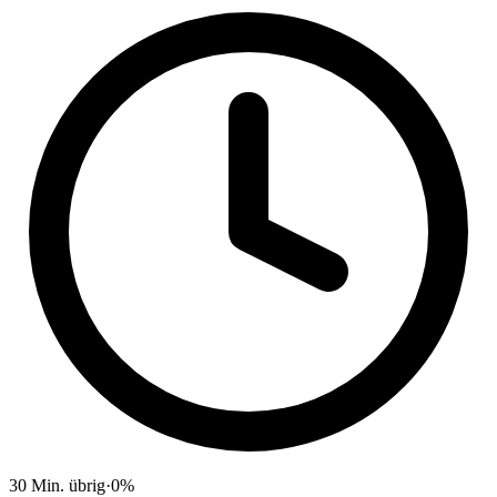
30
Min. übrig
·
0
%