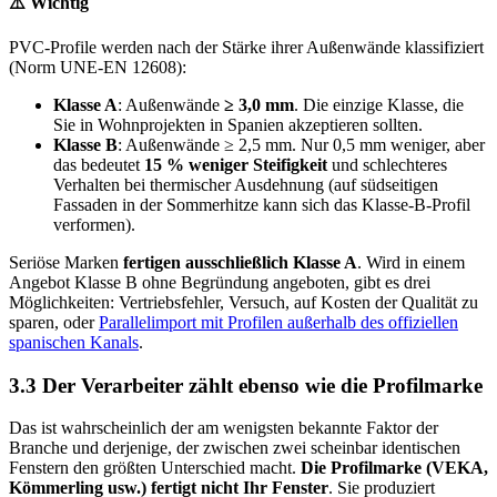
⚠️ Wichtig
PVC-Profile werden nach der Stärke ihrer Außenwände klassifiziert
(Norm UNE-EN 12608):
Klasse A
: Außenwände
≥ 3,0 mm
. Die einzige Klasse, die
Sie in Wohnprojekten in Spanien akzeptieren sollten.
Klasse B
: Außenwände ≥ 2,5 mm. Nur 0,5 mm weniger, aber
das bedeutet
15 % weniger Steifigkeit
und schlechteres
Verhalten bei thermischer Ausdehnung (auf südseitigen
Fassaden in der Sommerhitze kann sich das Klasse-B-Profil
verformen).
Seriöse Marken
fertigen ausschließlich Klasse A
. Wird in einem
Angebot Klasse B ohne Begründung angeboten, gibt es drei
Möglichkeiten: Vertriebsfehler, Versuch, auf Kosten der Qualität zu
sparen, oder
Parallelimport mit Profilen außerhalb des offiziellen
spanischen Kanals
.
3.3 Der Verarbeiter zählt ebenso wie die Profilmarke
Das ist wahrscheinlich der am wenigsten bekannte Faktor der
Branche und derjenige, der zwischen zwei scheinbar identischen
Fenstern den größten Unterschied macht.
Die Profilmarke (VEKA,
Kömmerling usw.) fertigt nicht Ihr Fenster
. Sie produziert