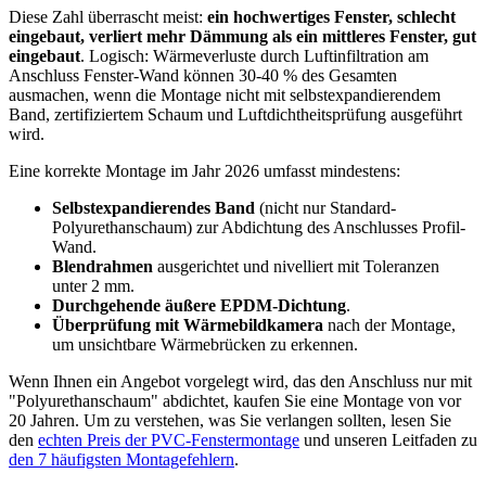
Diese Zahl überrascht meist:
ein hochwertiges Fenster, schlecht
eingebaut, verliert mehr Dämmung als ein mittleres Fenster, gut
eingebaut
. Logisch: Wärmeverluste durch Luftinfiltration am
Anschluss Fenster-Wand können 30-40 % des Gesamten
ausmachen, wenn die Montage nicht mit selbstexpandierendem
Band, zertifiziertem Schaum und Luftdichtheitsprüfung ausgeführt
wird.
Eine korrekte Montage im Jahr 2026 umfasst mindestens:
Selbstexpandierendes Band
(nicht nur Standard-
Polyurethanschaum) zur Abdichtung des Anschlusses Profil-
Wand.
Blendrahmen
ausgerichtet und nivelliert mit Toleranzen
unter 2 mm.
Durchgehende äußere EPDM-Dichtung
.
Überprüfung mit Wärmebildkamera
nach der Montage,
um unsichtbare Wärmebrücken zu erkennen.
Wenn Ihnen ein Angebot vorgelegt wird, das den Anschluss nur mit
"Polyurethanschaum" abdichtet, kaufen Sie eine Montage von vor
20 Jahren. Um zu verstehen, was Sie verlangen sollten, lesen Sie
den
echten Preis der PVC-Fenstermontage
und unseren Leitfaden zu
den 7 häufigsten Montagefehlern
.