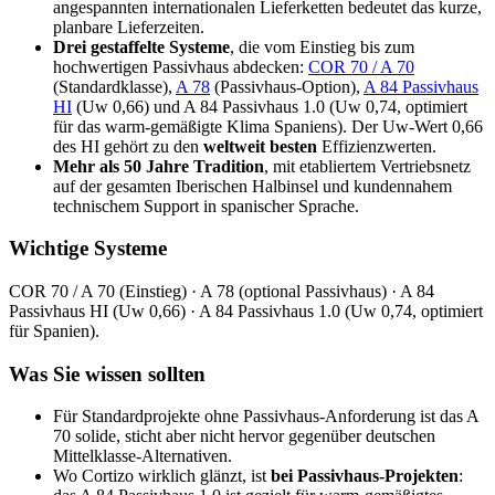
angespannten internationalen Lieferketten bedeutet das kurze,
planbare Lieferzeiten.
Drei gestaffelte Systeme
, die vom Einstieg bis zum
hochwertigen Passivhaus abdecken:
COR 70 / A 70
(Standardklasse),
A 78
(Passivhaus-Option),
A 84 Passivhaus
HI
(Uw 0,66) und A 84 Passivhaus 1.0 (Uw 0,74, optimiert
für das warm-gemäßigte Klima Spaniens). Der Uw-Wert 0,66
des HI gehört zu den
weltweit besten
Effizienzwerten.
Mehr als 50 Jahre Tradition
, mit etabliertem Vertriebsnetz
auf der gesamten Iberischen Halbinsel und kundennahem
technischem Support in spanischer Sprache.
Wichtige Systeme
COR 70 / A 70 (Einstieg) · A 78 (optional Passivhaus) · A 84
Passivhaus HI (Uw 0,66) · A 84 Passivhaus 1.0 (Uw 0,74, optimiert
für Spanien).
Was Sie wissen sollten
Für Standardprojekte ohne Passivhaus-Anforderung ist das A
70 solide, sticht aber nicht hervor gegenüber deutschen
Mittelklasse-Alternativen.
Wo Cortizo wirklich glänzt, ist
bei Passivhaus-Projekten
: