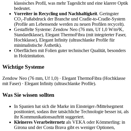
klassisches Profil, was mehr Tageslicht und eine klarere Optik
bedeutet.
Vorreiter in Recycling und Nachhaltigkeit
. Geringster
CO₂-Fußabdruck der Branche und Cradle-to-Cradle-System
(Profile am Lebensende werden zu neuen Profilen recycelt).
Gestaffelte Systeme: Zendow Neo (76 mm, Uf 1,0 W/m²K,
Standardklasse), Elegant ThermoFibra (mit integrierter Faser,
Hochklasse), Elegant Infinity (ultraschlanke Profile für
minimalistische Ästhetik).
Oberflächen mit Folien guter technischer Qualität, besonders
in Holzimitation.
Wichtige Systeme
Zendow Neo (76 mm, Uf 1,0) · Elegant ThermoFibra (Hochklasse
mit Faser) · Elegant Infinity (ultraschlanke Profile).
Was Sie wissen sollten
In Spanien hat sich die Marke im Einsteiger-/Mittelsegment
positioniert, sodass ihre tatsächliche Technologie besser ist, als
ihr Kommunikationsauftritt suggeriert.
Kleineres Verarbeiternetz
als VEKA oder Kömmerling: in
Girona und der Costa Brava gibt es weniger Optionen,