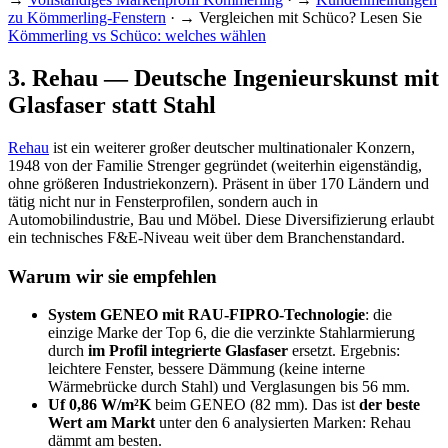
zu Kömmerling-Fenstern
· → Vergleichen mit Schüco? Lesen Sie
Kömmerling vs Schüco: welches wählen
3
.
Rehau — Deutsche Ingenieurskunst mit
Glasfaser statt Stahl
Rehau
ist ein weiterer großer deutscher multinationaler Konzern,
1948 von der Familie Strenger gegründet (weiterhin eigenständig,
ohne größeren Industriekonzern). Präsent in über 170 Ländern und
tätig nicht nur in Fensterprofilen, sondern auch in
Automobilindustrie, Bau und Möbel. Diese Diversifizierung erlaubt
ein technisches F&E-Niveau weit über dem Branchenstandard.
Warum wir sie empfehlen
System GENEO mit RAU-FIPRO-Technologie
: die
einzige Marke der Top 6, die die verzinkte Stahlarmierung
durch
im Profil integrierte Glasfaser
ersetzt. Ergebnis:
leichtere Fenster, bessere Dämmung (keine interne
Wärmebrücke durch Stahl) und Verglasungen bis 56 mm.
Uf 0,86 W/m²K
beim GENEO (82 mm). Das ist
der beste
Wert am Markt
unter den 6 analysierten Marken: Rehau
dämmt am besten.