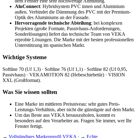
dem Fenster eine sehr hochwertige Anmutung.
AluConnect
: Hybridsystem PVC innen und Aluminium
außen. Verbindet die Dämmung des PVC mit der Premium-
Optik des Aluminiums an der Fassade.
Hervorragende technische Abteilung
: bei komplexen
Projekten (große Formate, Passivhaus-Anforderungen,
Sonderlösungen) liefert das technische Team von VEKA
erprobte Lösungen. Die Marke mit der besten professionellen
Unterstützung im spanischen Markt.
Wichtige Systeme
Softline 70 (Uf 1,3) · Softline 76 (Uf 1,1) · Softline 82 (Uf 0,95,
Passivhaus) · VEKAMOTION 82 (Hebeschiebetür) · VISION
XXL (Großformat).
Was Sie wissen sollten
Eine Marke im mittleren Preisniveau: sehr gutes Preis-
Leistungs-Verhältnis, aber nicht die günstigste auf dem Markt.
Um das Beste aus VEKA herauszuholen, kommt es
besonders auf den Verarbeiter an. Fragen Sie immer, wer Ihr
Fenster fertigt.
→
Vollständiges Markenprofil VEKA
· →
Echte