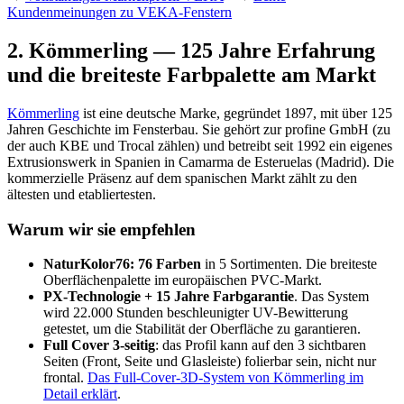
Kundenmeinungen zu VEKA-Fenstern
2
.
Kömmerling — 125 Jahre Erfahrung
und die breiteste Farbpalette am Markt
Kömmerling
ist eine deutsche Marke, gegründet 1897, mit über 125
Jahren Geschichte im Fensterbau. Sie gehört zur profine GmbH (zu
der auch KBE und Trocal zählen) und betreibt seit 1992 ein eigenes
Extrusionswerk in Spanien in Camarma de Esteruelas (Madrid). Die
kommerzielle Präsenz auf dem spanischen Markt zählt zu den
ältesten und etabliertesten.
Warum wir sie empfehlen
NaturKolor76: 76 Farben
in 5 Sortimenten. Die breiteste
Oberflächenpalette im europäischen PVC-Markt.
PX-Technologie + 15 Jahre Farbgarantie
. Das System
wird 22.000 Stunden beschleunigter UV-Bewitterung
getestet, um die Stabilität der Oberfläche zu garantieren.
Full Cover 3-seitig
: das Profil kann auf den 3 sichtbaren
Seiten (Front, Seite und Glasleiste) folierbar sein, nicht nur
frontal.
Das Full-Cover-3D-System von Kömmerling im
Detail erklärt
.