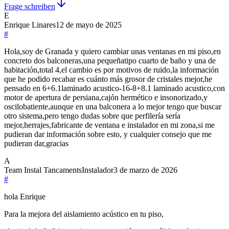
Frage schreiben
E
Enrique Linares
12 de mayo de 2025
#
Hola,soy de Granada y quiero cambiar unas ventanas en mi piso,en
concreto dos balconeras,una pequeñatipo cuarto de baño y una de
habitación,total 4,el cambio es por motivos de ruido,la información
que he podido recabar es cuánto más grosor de cristales mejor,he
pensado en 6+6.1laminado acustico-16-8+8.1 laminado acustico,con
motor de apertura de persiana,cajón hermético e insonorizado,y
oscilobatiente,aunque en una balconera a lo mejor tengo que buscar
otro sistema,pero tengo dudas sobre que perfilería sería
mejor,herrajes,fabricante de ventana e instalador en mi zona,si me
pudieran dar información sobre esto, y cualquier consejo que me
pudieran dar,gracias
A
Team Instal Tancaments
Instalador
3 de marzo de 2026
#
hola Enrique
Para la mejora del aislamiento acústico en tu piso,