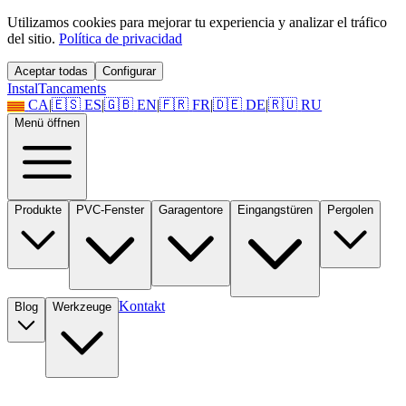
Utilizamos cookies para mejorar tu experiencia y analizar el tráfico
del sitio.
Política de privacidad
Aceptar todas
Configurar
Instal
Tancaments
CA
|
🇪🇸
ES
|
🇬🇧
EN
|
🇫🇷
FR
|
🇩🇪
DE
|
🇷🇺
RU
Menü öffnen
Produkte
PVC-Fenster
Garagentore
Eingangstüren
Pergolen
Kontakt
Blog
Werkzeuge