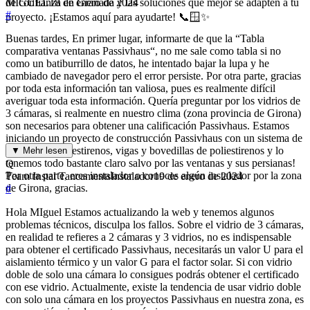
de confianza en Granada y las soluciones que mejor se adapten a tu
MIGUEL
18 de enero de 2024
#
proyecto. ¡Estamos aquí para ayudarte! 📞🪟✨
Buenas tardes, En primer lugar, informarte de que la “Tabla
comparativa ventanas Passivhaus“, no me sale como tabla si no
como un batiburrillo de datos, he intentado bajar la lupa y he
cambiado de navegador pero el error persiste. Por otra parte, gracias
por toda esta información tan valiosa, pues es realmente difícil
averiguar toda esta información. Quería preguntar por los vidrios de
3 cámaras, si realmente en nuestro clima (zona provincia de Girona)
son necesarios para obtener una calificación Passivhaus. Estamos
iniciando un proyecto de construcción Passivhaus con un sistema de
bloques de poliestirenos, vigas y bovedillas de poliestirenos y lo
▼ Mehr lesen
tenemos todo bastante claro salvo por las ventanas y sus persianas!
Q
Por otra parte, eres instalador o conoces algún instalador por la zona
Team Instal Tancaments
Instalador
19 de enero de 2024
de Girona, gracias.
#
Hola MIguel Estamos actualizando la web y tenemos algunos
problemas técnicos, disculpa los fallos. Sobre el vidrio de 3 cámaras,
en realidad te refieres a 2 cámaras y 3 vidrios, no es indispensable
para obtener el certificado Passivhaus, necesitarás un valor U para el
aislamiento térmico y un valor G para el factor solar. Si con vidrio
doble de solo una cámara lo consigues podrás obtener el certificado
con ese vidrio. Actualmente, existe la tendencia de usar vidrio doble
con solo una cámara en los proyectos Passivhaus en nuestra zona, es