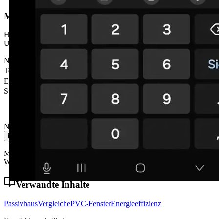
Möchten Sie, dass wir Sie anrufen?
Hinterlassen Sie Ihre Daten und wir melden uns innerhalb von 24h.
Unverbindlich.
Name
*
Telefon
*
E-Mail
Stadt
Nachricht
Nachricht senden
Mit dem Absenden akzeptieren Sie unsere Datenschutzrichtlinie.
Wir geben Ihre Daten nicht an Dritte weiter.
Verwandte Inhalte
Passivhaus
Vergleiche
PVC-Fenster
Energieeffizienz