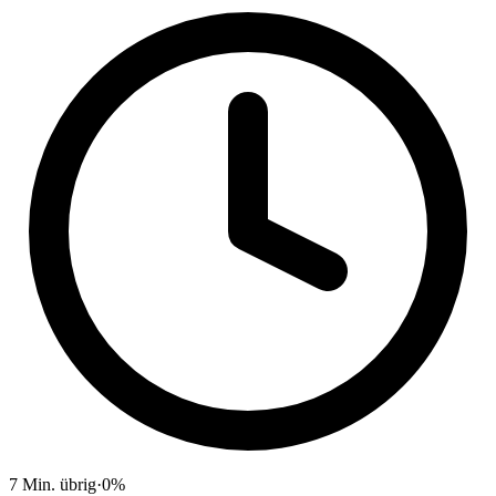
7
Min. übrig
·
0
%