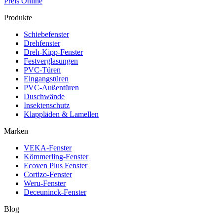
Preis Online
Produkte
Schiebefenster
Drehfenster
Dreh-Kipp-Fenster
Festverglasungen
PVC-Türen
Eingangstüren
PVC-Außentüren
Duschwände
Insektenschutz
Klappläden & Lamellen
Marken
VEKA-Fenster
Kömmerling-Fenster
Ecoven Plus Fenster
Cortizo-Fenster
Weru-Fenster
Deceuninck-Fenster
Blog