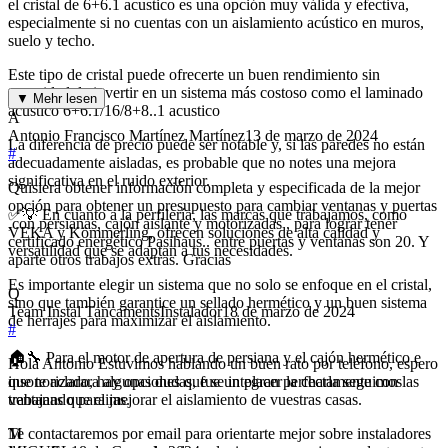
el cristal de 6+6.1 acustico es una opción muy válida y efectiva,
especialmente si no cuentas con un aislamiento acústico en muros,
suelo y techo.
Este tipo de cristal puede ofrecerte un buen rendimiento sin
necesidad de invertir en un sistema más costoso como el laminado
▼ Mehr lesen
acústico 6+6.1/16/8+8..1 acustico
A
Antonio Francisco Martínez Martínez
13 de marzo de 2024
La diferencia de precio puede ser notable y, si las paredes no están
#
adecuadamente aisladas, es probable que no notes una mejora
significativa en el ruido exterior.
Quisiera obtener información completa y especificada de la mejor
opción para obtener un presupuesto para cambiar ventanas y puertas
✅💡 En cuanto a la perfilería, las marcas que trabajamos, como
,con persianas, cajón aislante y motorizadas , para lograr tener
VEKA y Kömmerling, ofrecen soluciones de alta calidad y
certificado energético Pasihaus.. entre puertas y ventanas son 20. Y
versatilidad que se adaptan a tus necesidades.
aparte otros trabajos extras. Gracias
Es importante elegir un sistema que no solo se enfoque en el cristal,
Q
sino que también garantice un sellado hermético y un buen sistema
Team Instal Tancaments
Instalador
18 de marzo de 2024
de herrajes para maximizar el aislamiento.
#
🏠🔧 Para el motor de apertura de persiana y el cajón hermético e
Hola Antonio Estuvimos hablando un buen rato por teléfono, espero
insonorizado, hay opciones que se integran perfectamente con las
que te aclarara algunas dudas, fue un placer la charla seguimos
ventanas que elijas.
trabajando para mejorar el aislamiento de vuestras casas.
Te contactaremos por email para orientarte mejor sobre instaladores
M