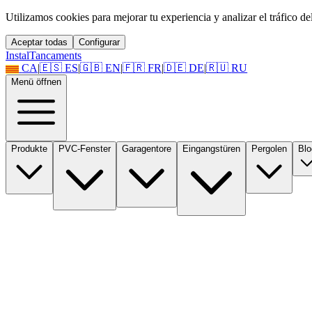
Utilizamos cookies para mejorar tu experiencia y analizar el tráfico del 
Aceptar todas
Configurar
Instal
Tancaments
CA
|
🇪🇸
ES
|
🇬🇧
EN
|
🇫🇷
FR
|
🇩🇪
DE
|
🇷🇺
RU
Menü öffnen
Produkte
PVC-Fenster
Garagentore
Eingangstüren
Pergolen
Blo