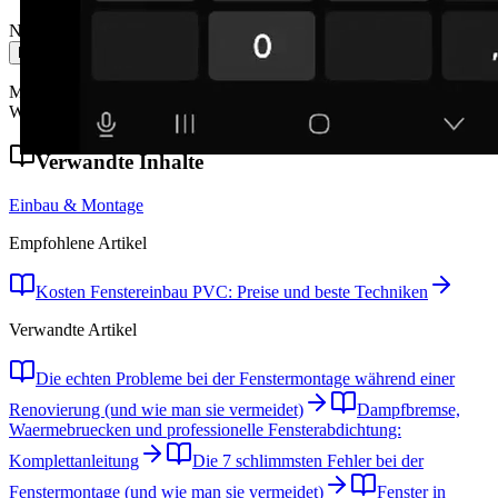
Nachricht
Nachricht senden
Mit dem Absenden akzeptieren Sie unsere Datenschutzrichtlinie.
Wir geben Ihre Daten nicht an Dritte weiter.
Verwandte Inhalte
Einbau & Montage
Empfohlene Artikel
Kosten Fenstereinbau PVC: Preise und beste Techniken
Verwandte Artikel
Die echten Probleme bei der Fenstermontage während einer
Renovierung (und wie man sie vermeidet)
Dampfbremse,
Waermebruecken und professionelle Fensterabdichtung:
Komplettanleitung
Die 7 schlimmsten Fehler bei der
Fenstermontage (und wie man sie vermeidet)
Fenster in