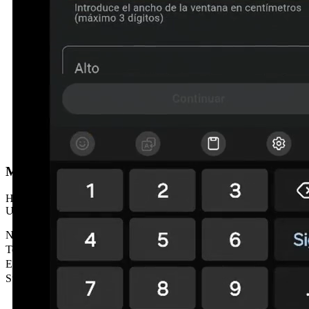
Möchten Sie, dass wir Sie anrufen?
Hinterlassen Sie Ihre Daten und wir melden uns innerhalb von 24h.
Unverbindlich.
Name
*
Telefon
*
E-Mail
Stadt