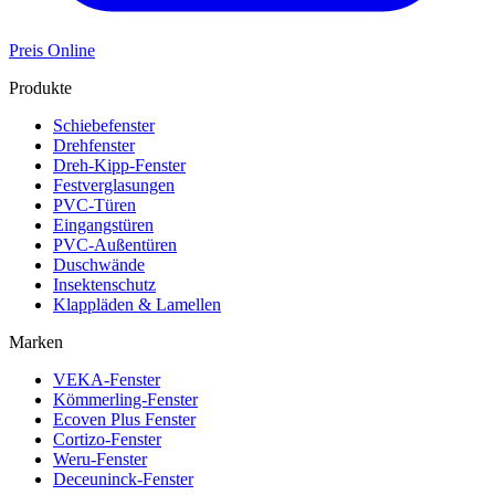
Preis Online
Produkte
Schiebefenster
Drehfenster
Dreh-Kipp-Fenster
Festverglasungen
PVC-Türen
Eingangstüren
PVC-Außentüren
Duschwände
Insektenschutz
Klappläden & Lamellen
Marken
VEKA-Fenster
Kömmerling-Fenster
Ecoven Plus Fenster
Cortizo-Fenster
Weru-Fenster
Deceuninck-Fenster