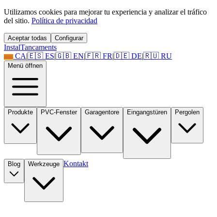
Utilizamos cookies para mejorar tu experiencia y analizar el tráfico
del sitio.
Política de privacidad
Aceptar todas
Configurar
Instal
Tancaments
CA
|
🇪🇸
ES
|
🇬🇧
EN
|
🇫🇷
FR
|
🇩🇪
DE
|
🇷🇺
RU
Menü öffnen
Produkte
PVC-Fenster
Garagentore
Eingangstüren
Pergolen
Kontakt
Blog
Werkzeuge