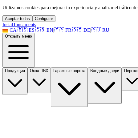
Utilizamos cookies para mejorar tu experiencia y analizar el tráfico del 
Aceptar todas
Configurar
Instal
Tancaments
CA
|
🇪🇸
ES
|
🇬🇧
EN
|
🇫🇷
FR
|
🇩🇪
DE
|
🇷🇺
RU
Открыть меню
Продукция
Окна ПВХ
Гаражные ворота
Входные двери
Пергол