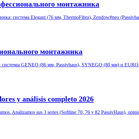
офессионального монтажника
а: система Elegant (76 мм, ThermoFibra), Zendow#neo (Passivha
сионального монтажника
: системы GENEO (86 мм, Passivhaus), SYNEGO (80 мм) и EUR
dores y análisis completo 2026
lamos. Analizamos sus 3 series (Softline 70, 76 y 82 PassivHaus), opin