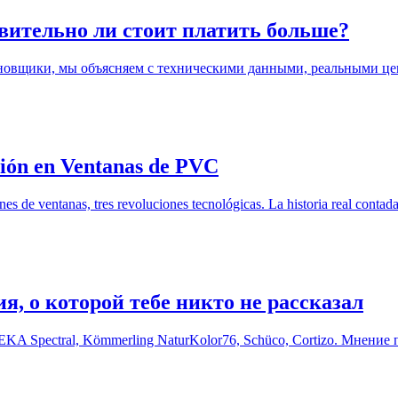
твительно ли стоит платить больше?
новщики, мы объясняем с техническими данными, реальными це
ión en Ventanas de PVC
 de ventanas, tres revoluciones tecnológicas. La historia real contad
я, о которой тебе никто не рассказал
EKA Spectral, Kömmerling NaturKolor76, Schüco, Cortizo. Мнен