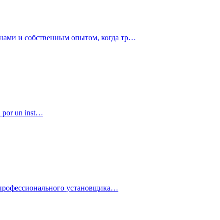
нами и собственным опытом, когда тр…
a por un inst…
ие профессионального установщика…