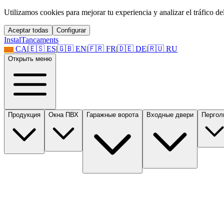
Utilizamos cookies para mejorar tu experiencia y analizar el tráfico del 
Aceptar todas
Configurar
Instal
Tancaments
CA
|
🇪🇸
ES
|
🇬🇧
EN
|
🇫🇷
FR
|
🇩🇪
DE
|
🇷🇺
RU
Открыть меню
Продукция
Окна ПВХ
Гаражные ворота
Входные двери
Пергол