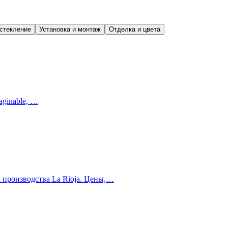
остекление
Установка и монтаж
Отделка и цвета
maginable, …
a производства La Rioja. Цены,…