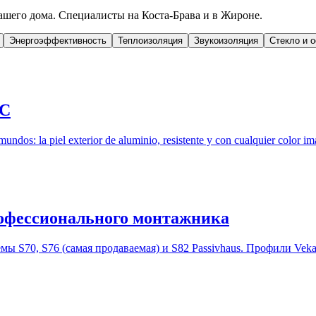
ашего дома. Специалисты на Коста-Брава и в Жироне.
Энергоэффективность
Теплоизоляция
Звукоизоляция
Стекло и 
VC
undos: la piel exterior de aluminio, resistente y con cualquier color i
рофессионального монтажника
мы S70, S76 (самая продаваемая) и S82 Passivhaus. Профили Vek