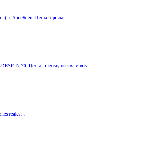
us) и iSlide#neo. Цены, преим…
O-DESIGN 70. Цены, преимущества и ком…
iones reales…