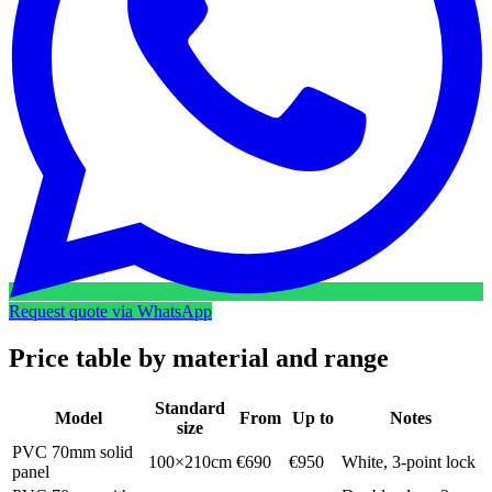
Request quote via WhatsApp
Price table by material and range
Standard
Model
From
Up to
Notes
size
PVC 70mm solid
100×210cm
€690
€950
White, 3-point lock
panel