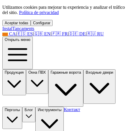
Utilizamos cookies para mejorar tu experiencia y analizar el tráfico
del sitio.
Política de privacidad
Aceptar todas
Configurar
Instal
Tancaments
CA
|
🇪🇸
ES
|
🇬🇧
EN
|
🇫🇷
FR
|
🇩🇪
DE
|
🇷🇺
RU
Открыть меню
Продукция
Окна ПВХ
Гаражные ворота
Входные двери
Контакт
Перголы
Блог
Инструменты