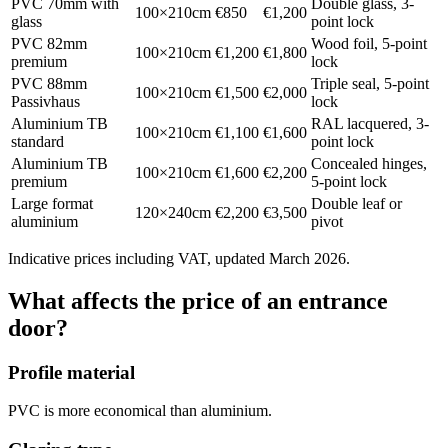
PVC 70mm with
Double glass, 3-
100×210cm
€850
€1,200
glass
point lock
PVC 82mm
Wood foil, 5-point
100×210cm
€1,200
€1,800
premium
lock
PVC 88mm
Triple seal, 5-point
100×210cm
€1,500
€2,000
Passivhaus
lock
Aluminium TB
RAL lacquered, 3-
100×210cm
€1,100
€1,600
standard
point lock
Aluminium TB
Concealed hinges,
100×210cm
€1,600
€2,200
premium
5-point lock
Large format
Double leaf or
120×240cm
€2,200
€3,500
aluminium
pivot
Indicative prices including VAT, updated March 2026.
What affects the price of an entrance
door?
Profile material
PVC is more economical than aluminium.