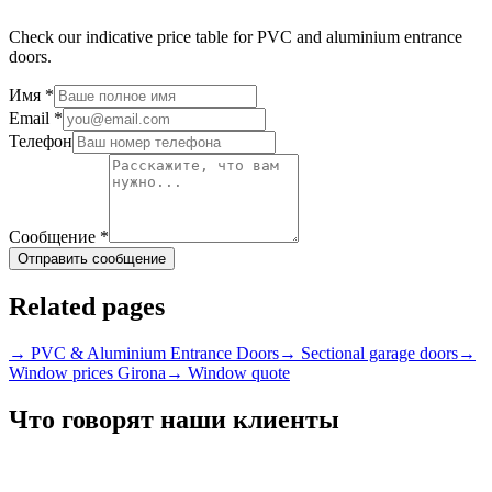
Check our indicative price table for PVC and aluminium entrance
doors.
Имя
*
Email
*
Телефон
Сообщение
*
Отправить сообщение
Related pages
→
PVC & Aluminium Entrance Doors
→
Sectional garage doors
→
Window prices Girona
→
Window quote
Что говорят наши клиенты