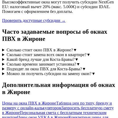
Высокоэффективные окна могут получить субсидии NextGen
EU: налоговый вычет 20% (макс. 5.000€) и субсидии IDAE.
Помогаем с оформлением без доплаты.
Проверить доступные субсидии →
Часто задаваемые вопросы об окнах
ПВХ в Жироне
Сколько стоит окно ПВХ в Жироне?
▼
Сколько стоит замена всех окон в квартире?
▼
Какой бренд лучше для Коста-Бравы?
▼
Сколько времени занимает установка?
▼
Подходят ли окна ПВХ для Коста-Бравы?
▼
Можно ли получить субсидии на замену окон?
▼
Дополнительная информация об окнах
в Жироне
Цены на окна ПВХ в Жироне
Таблица цен по типу, бренду и
размеру с онлайн-калькулятором
Запросить бесплатную смету
в Жироне
Персональная смета с бесплатным техническим
визитом
Цены окон VEKA в Жироне
Конкретные цены для