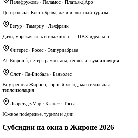
Палафружель · Паламос · Платья-д'Аро
Центральная Коста-Брава, дачи и элитный туризм
Бегур · Тамариу · Льяфранк
Дачи, морская соль и влажность — ПВХ идеально
Фигерес · Росес · Эмпуриабрава
Alt Empordà, ветер трамонтана, тепло- и звукоизоляция
Олот · Ла-Бисбаль · Баньолес
Внутренняя Жирона, горный холод, максимальная
теплоизоляция
Льорет-де-Мар · Бланес · Тосса
Южное побережье, туризм и дачи
Субсидии на окна в Жироне 2026