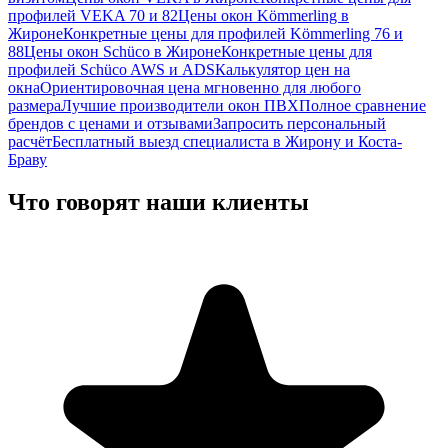
профилей VEKA 70 и 82
Цены окон Kömmerling в
Жироне
Конкретные цены для профилей Kömmerling 76 и
88
Цены окон Schüco в Жироне
Конкретные цены для
профилей Schüco AWS и ADS
Калькулятор цен на
окна
Ориентировочная цена мгновенно для любого
размера
Лучшие производители окон ПВХ
Полное сравнение
брендов с ценами и отзывами
Запросить персональный
расчёт
Бесплатный выезд специалиста в Жирону и Коста-
Браву
Что говорят наши клиенты