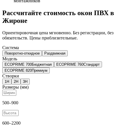
монтажников
Рассчитайте стоимость окон ПВХ в
Жироне
Ориентировочная цена мгновенно. Без регистрации, без
обязательств. Цены приблизительные.
Система
Поворотно-откидное
Раздвижная
Модель
ECOPRIME 700
Бюджетная
ECOPRIME 760
Стандарт
ECOPRIME 820
Премиум
Створки
1
H
2
H
3
H
Размеры (мм)
500
–
900
600
–
2200