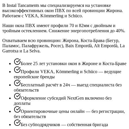
В Instal Tancaments мы специализируемся на установке
высокоэффективных окон ПВХ по всей провинции Жирона.
Работаем с VEKA, Kömmerling и Schüco.
Наши окна ПВХ имеют профили 70 и 82мм с двойным и
тройным остеклением. Снижение энергопотребления до 40%.
Охватываем всю провинцию: Жирона, Коста-Брава (Бегур,
Паламос, Палафружель, Росес), Baix Empordà, Alt Empordà, La
Garrotxa и La Selva.
Более 25 лет установки окон в Жироне и Коста-Браве
Профили VEKA, Kömmerling и Schüco — ведущие
европейские бренды
Бесплатный расчёт в 24ч — выезд специалиста без
обязательств
Оформление субсидий NextGen включено без
доплаты
Ориентировочные цены онлайн — без регистрации,
без обязательств
Без субподрядчиков — собственная бригада