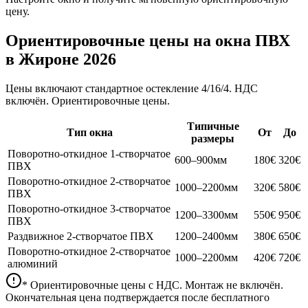
цену.
Ориентировочные цены на окна ПВХ
в Жироне 2026
Цены включают стандартное остекление 4/16/4. НДС
включён. Ориентировочные цены.
Типичные
Тип окна
От
До
размеры
Поворотно-откидное 1-створчатое
600–900мм
180
€
320
€
ПВХ
Поворотно-откидное 2-створчатое
1000–2200мм
320
€
580
€
ПВХ
Поворотно-откидное 3-створчатое
1200–3300мм
550
€
950
€
ПВХ
Раздвижное 2-створчатое ПВХ
1200–2400мм
380
€
650
€
Поворотно-откидное 2-створчатое
1000–2200мм
420
€
720
€
алюминий
* Ориентировочные цены с НДС. Монтаж не включён.
Окончательная цена подтверждается после бесплатного