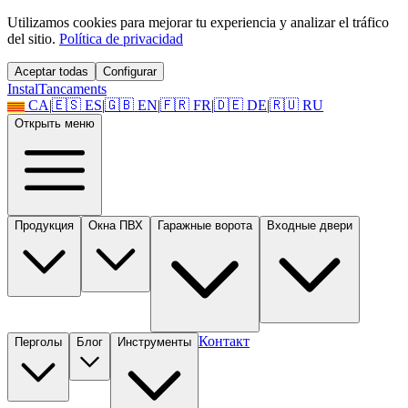
Utilizamos cookies para mejorar tu experiencia y analizar el tráfico
del sitio.
Política de privacidad
Aceptar todas
Configurar
Instal
Tancaments
CA
|
🇪🇸
ES
|
🇬🇧
EN
|
🇫🇷
FR
|
🇩🇪
DE
|
🇷🇺
RU
Открыть меню
Продукция
Окна ПВХ
Гаражные ворота
Входные двери
Контакт
Перголы
Блог
Инструменты