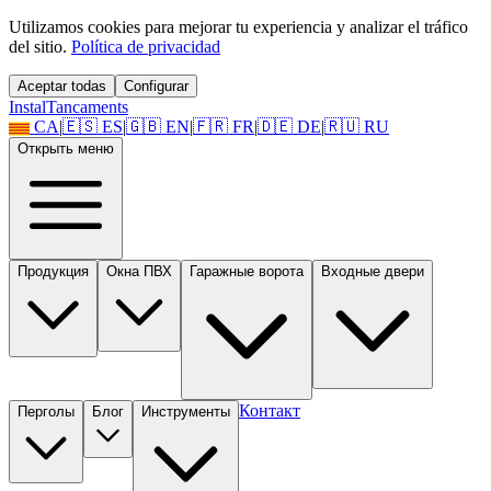
Utilizamos cookies para mejorar tu experiencia y analizar el tráfico
del sitio.
Política de privacidad
Aceptar todas
Configurar
Instal
Tancaments
CA
|
🇪🇸
ES
|
🇬🇧
EN
|
🇫🇷
FR
|
🇩🇪
DE
|
🇷🇺
RU
Открыть меню
Продукция
Окна ПВХ
Гаражные ворота
Входные двери
Контакт
Перголы
Блог
Инструменты