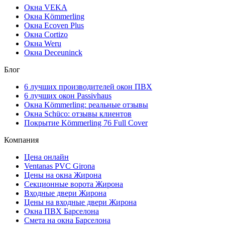
Окна VEKA
Окна Kömmerling
Окна Ecoven Plus
Окна Cortizo
Окна Weru
Окна Deceuninck
Блог
6 лучших производителей окон ПВХ
6 лучших окон Passivhaus
Окна Kömmerling: реальные отзывы
Окна Schüco: отзывы клиентов
Покрытие Kömmerling 76 Full Cover
Компания
Цена онлайн
Ventanas PVC Girona
Цены на окна Жирона
Секционные ворота Жирона
Входные двери Жирона
Цены на входные двери Жирона
Окна ПВХ Барселона
Смета на окна Барселона