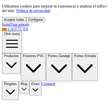
Utilizamos cookies para mejorar tu experiencia y analizar el tráfico
del sitio.
Política de privacidad
Aceptar todas
Configurar
Instal
Tancaments
CA
|
🇪🇸
ES
Obrir menú
Productes
Finestres PVC
Portes Garatge
Portes Entrada
Contacte
Pèrgoles
Blog
Eines