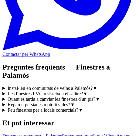
Contactar per WhatsApp
Preguntes freqüents — Finestres a
Palamós
Instal·leu en comunitats de veïns a Palamós?
▼
Les finestres PVC resisteixen el salitre?
▼
Quant es tarda a canviar les finestres d'un pis?
▼
Repareu persianes motoritzades?
▼
Feu finestres per a locals comercials?
▼
Et pot interessar
Demanar pressupost a Palamós
Pressupost gratuït per WhatsApp en