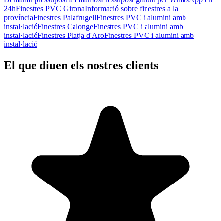
24h
Finestres PVC Girona
Informació sobre finestres a la
província
Finestres Palafrugell
Finestres PVC i alumini amb
instal·lació
Finestres Calonge
Finestres PVC i alumini amb
instal·lació
Finestres Platja d'Aro
Finestres PVC i alumini amb
instal·lació
El que diuen els nostres clients