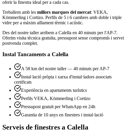
oferir la finestra ideal per a cada cas.
Treballem amb les
millors marques del mercat
: VEKA,
Kömmerling i Cortizo. Perfils de 5 i 6 cambres amb doble i triple
vidre per a màxim aïllament tèrmic i acústic.
Des del nostre taller arribem a Calella en 40 minuts per l'AP-7.
Oferim visita tècnica gratuïta, pressupost sense compromís i servei
postvenda complet.
Instal Tancaments a Calella
A 58 km del nostre taller — 40 minuts per AP-7
Instal·lació pròpia i xarxa d'instal·ladors associats
certificats
Experiència en apartaments turístics
Perfils VEKA, Kömmerling i Cortizo
Pressupost gratuït per WhatsApp en 24h
Garantia de 10 anys en finestres i instal·lació
Serveis de finestres a Calella