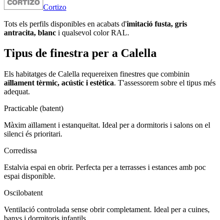
Cortizo
Tots els perfils disponibles en acabats d'
imitació fusta, gris
antracita, blanc
i qualsevol color RAL.
Tipus de finestra per a Calella
Els habitatges de Calella requereixen finestres que combinin
aïllament tèrmic, acústic i estètica
. T'assessorem sobre el tipus més
adequat.
Practicable (batent)
Màxim aïllament i estanqueïtat. Ideal per a dormitoris i salons on el
silenci és prioritari.
Corredissa
Estalvia espai en obrir. Perfecta per a terrasses i estances amb poc
espai disponible.
Oscilobatent
Ventilació controlada sense obrir completament. Ideal per a cuines,
banys i dormitoris infantils.