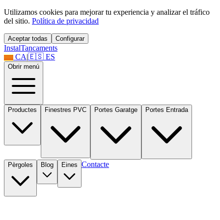
Utilizamos cookies para mejorar tu experiencia y analizar el tráfico
del sitio.
Política de privacidad
Aceptar todas
Configurar
Instal
Tancaments
CA
|
🇪🇸
ES
Obrir menú
Productes
Finestres PVC
Portes Garatge
Portes Entrada
Contacte
Pèrgoles
Blog
Eines