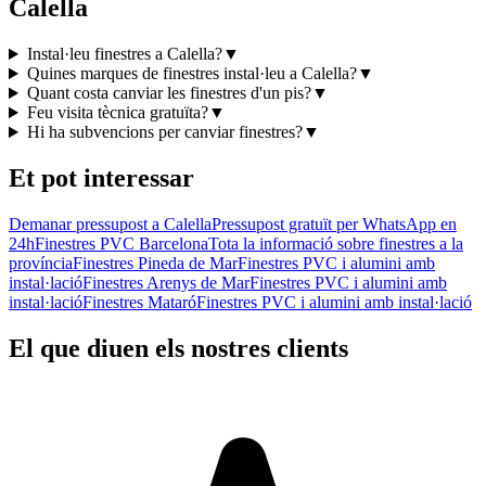
Calella
Instal·leu finestres a Calella?
▼
Quines marques de finestres instal·leu a Calella?
▼
Quant costa canviar les finestres d'un pis?
▼
Feu visita tècnica gratuïta?
▼
Hi ha subvencions per canviar finestres?
▼
Et pot interessar
Demanar pressupost a Calella
Pressupost gratuït per WhatsApp en
24h
Finestres PVC Barcelona
Tota la informació sobre finestres a la
província
Finestres Pineda de Mar
Finestres PVC i alumini amb
instal·lació
Finestres Arenys de Mar
Finestres PVC i alumini amb
instal·lació
Finestres Mataró
Finestres PVC i alumini amb instal·lació
El que diuen els nostres clients