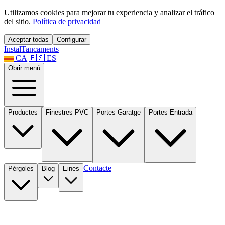
Utilizamos cookies para mejorar tu experiencia y analizar el tráfico
del sitio.
Política de privacidad
Aceptar todas
Configurar
Instal
Tancaments
CA
|
🇪🇸
ES
Obrir menú
Productes
Finestres PVC
Portes Garatge
Portes Entrada
Contacte
Pèrgoles
Blog
Eines