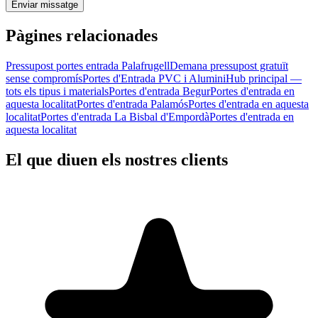
Enviar missatge
Pàgines relacionades
Pressupost portes entrada Palafrugell
Demana pressupost gratuït
sense compromís
Portes d'Entrada PVC i Alumini
Hub principal —
tots els tipus i materials
Portes d'entrada Begur
Portes d'entrada en
aquesta localitat
Portes d'entrada Palamós
Portes d'entrada en aquesta
localitat
Portes d'entrada La Bisbal d'Empordà
Portes d'entrada en
aquesta localitat
El que diuen els nostres clients