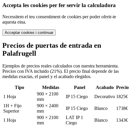
Accepta les cookies per fer servir la calculadora
Necessitem el teu consentiment de cookies per poder oferir-te
aquesta eina.
Acceptar cookies i continuar
Precios de puertas de entrada en
Palafrugell
Ejemplos de precios reales calculados con nuestra herramienta.
Precios con IVA incluido (21%). El precio final depende de las
medidas exactas, el panel y el acabado elegidos.
Tipo
Medidas
Panel
Acabado
Precio
900 × 2100
1 Hoja
IP 15 Ciego
Decorativo
1825
€
mm
1H + Fijo
900 × 2400
IP 15 Ciego
Blanco
1738
€
Superior
mm
900 × 2100
LAT IP 1
1 Hoja
Blanco
1343
€
mm
Ciego