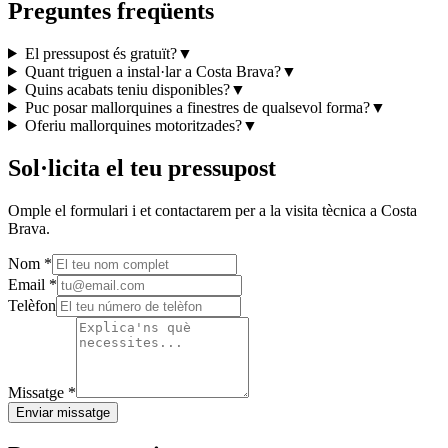
Preguntes freqüents
El pressupost és gratuït?
▼
Quant triguen a instal·lar a Costa Brava?
▼
Quins acabats teniu disponibles?
▼
Puc posar mallorquines a finestres de qualsevol forma?
▼
Oferiu mallorquines motoritzades?
▼
Sol·licita el teu pressupost
Omple el formulari i et contactarem per a la visita tècnica a Costa
Brava.
Nom
*
Email
*
Telèfon
Missatge
*
Enviar missatge