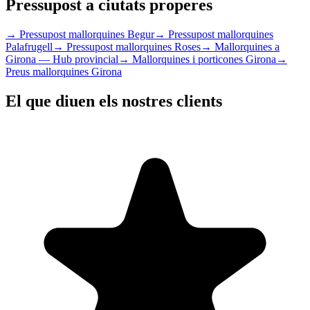
Pressupost a ciutats properes
→
Pressupost mallorquines Begur
→
Pressupost mallorquines
Palafrugell
→
Pressupost mallorquines Roses
→
Mallorquines a
Girona — Hub provincial
→
Mallorquines i porticones Girona
→
Preus mallorquines Girona
El que diuen els nostres clients