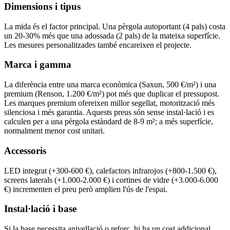
Dimensions i tipus
La mida és el factor principal. Una pèrgola autoportant (4 pals) costa
un 20-30% més que una adossada (2 pals) de la mateixa superfície.
Les mesures personalitzades també encareixen el projecte.
Marca i gamma
La diferència entre una marca econòmica (Saxun, 500 €/m²) i una
premium (Renson, 1.200 €/m²) pot més que duplicar el pressupost.
Les marques premium ofereixen millor segellat, motorització més
silenciosa i més garantia. Aquests preus són sense instal·lació i es
calculen per a una pèrgola estàndard de 8-9 m²; a més superfície,
normalment menor cost unitari.
Accessoris
LED integrat (+300-600 €), calefactors infrarojos (+800-1.500 €),
screens laterals (+1.000-2.000 €) i cortines de vidre (+3.000-6.000
€) incrementen el preu però amplien l'ús de l'espai.
Instal·lació i base
Si la base necessita anivellació o reforç, hi ha un cost addicional.