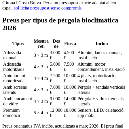
Girona i Costa Brava. Per a un pressupost exacte adaptat al teu
espai,
sol·licita pressupost sense compromís
.
Preus per tipus de pèrgola bioclimàtica
2026
Mesura
Des
Tipus
Fins a
Inclou
ref.
de
Adossada
3.000
4.500
Alumini, lames manuals,
3 × 3 m
manual
€
€
instal·lació
Adossada
5.000
7.500
Alumini, motor +
4 × 3 m
motoritzada
€
€
comandament, instal·lació
Autoportant
7.500
10.000
4 pilars, motorització,
4 × 4 m
motoritzada
€
€
instal·lació
Amb screens
7.000
10.000
Pèrgola + tendals verticals
4 × 3 m
laterals
€
€
laterals
Amb tancament
9.000
14.000
Pèrgola + vidres trempats
4 × 3 m
de vidre
€
€
laterals
Premium
12.000
18.000
Sensors, LED, calefacció,
5 × 4 m
domòtica
€
€
app mòbil
Preus orientatius IVA inclòs, actualitzats a març 2026. El preu final