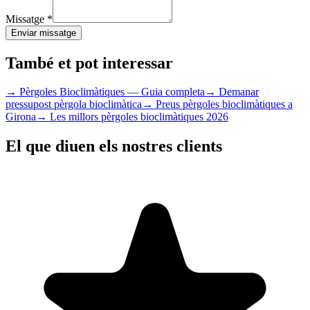
Missatge
*
Enviar missatge
També et pot interessar
→
Pèrgoles Bioclimàtiques — Guia completa
→
Demanar
pressupost pèrgola bioclimàtica
→
Preus pèrgoles bioclimàtiques a
Girona
→
Les millors pèrgoles bioclimàtiques 2026
El que diuen els nostres clients