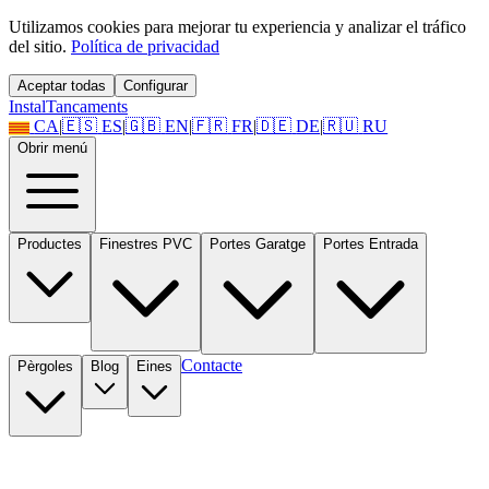
Utilizamos cookies para mejorar tu experiencia y analizar el tráfico
del sitio.
Política de privacidad
Aceptar todas
Configurar
Instal
Tancaments
CA
|
🇪🇸
ES
|
🇬🇧
EN
|
🇫🇷
FR
|
🇩🇪
DE
|
🇷🇺
RU
Obrir menú
Productes
Finestres PVC
Portes Garatge
Portes Entrada
Contacte
Pèrgoles
Blog
Eines