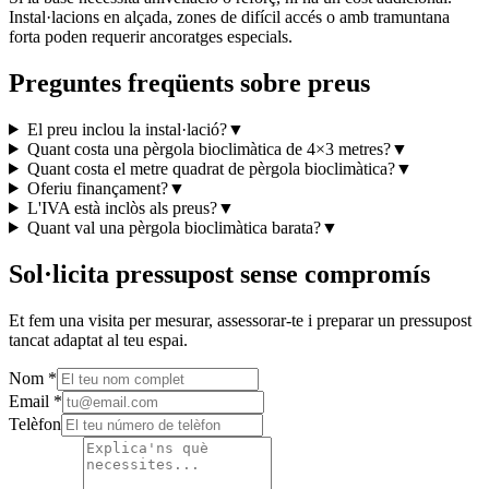
Instal·lacions en alçada, zones de difícil accés o amb tramuntana
forta poden requerir ancoratges especials.
Preguntes freqüents sobre preus
El preu inclou la instal·lació?
▼
Quant costa una pèrgola bioclimàtica de 4×3 metres?
▼
Quant costa el metre quadrat de pèrgola bioclimàtica?
▼
Oferiu finançament?
▼
L'IVA està inclòs als preus?
▼
Quant val una pèrgola bioclimàtica barata?
▼
Sol·licita pressupost sense compromís
Et fem una visita per mesurar, assessorar-te i preparar un pressupost
tancat adaptat al teu espai.
Nom
*
Email
*
Telèfon