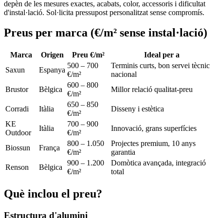
depèn de les mesures exactes, acabats, color, accessoris i dificultat
d'instal·lació. Sol·licita pressupost personalitzat sense compromís.
Preus per marca (€/m² sense instal·lació)
Marca
Origen
Preu €/m²
Ideal per a
500 – 700
Terminis curts, bon servei tècnic
Saxun
Espanya
€/m²
nacional
600 – 800
Brustor
Bèlgica
Millor relació qualitat-preu
€/m²
650 – 850
Corradi
Itàlia
Disseny i estètica
€/m²
KE
700 – 900
Itàlia
Innovació, grans superfícies
Outdoor
€/m²
800 – 1.050
Projectes premium, 10 anys
Biossun
França
€/m²
garantia
900 – 1.200
Domòtica avançada, integració
Renson
Bèlgica
€/m²
total
Què inclou el preu?
Estructura d'alumini