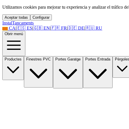
Utilizamos cookies para mejorar tu experiencia y analizar el tráfico del 
Aceptar todas
Configurar
Instal
Tancaments
CA
|
🇪🇸
ES
|
🇬🇧
EN
|
🇫🇷
FR
|
🇩🇪
DE
|
🇷🇺
RU
Obrir menú
Productes
Finestres PVC
Portes Garatge
Portes Entrada
Pèrgole