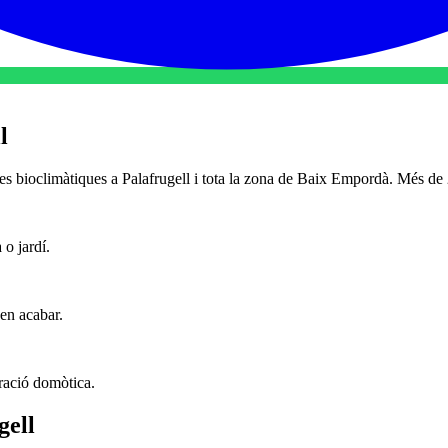
l
oles bioclimàtiques a Palafrugell i tota la zona de Baix Empordà. Més de
 o jardí.
 en acabar.
ració domòtica.
gell