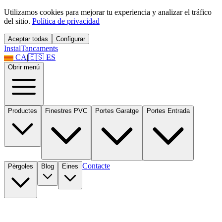
Utilizamos cookies para mejorar tu experiencia y analizar el tráfico
del sitio.
Política de privacidad
Aceptar todas
Configurar
Instal
Tancaments
CA
|
🇪🇸
ES
Obrir menú
Productes
Finestres PVC
Portes Garatge
Portes Entrada
Contacte
Pèrgoles
Blog
Eines