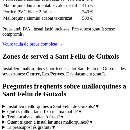
Mallorquina lama orientable color marfil
415 €
Porticó PVC blanc 2 fulles
340 €
Mallorquina alumini acabat texturitzat
500 €
Preus amb IVA i instal·lació inclosos. Pressupost gratuït sense
compromís.
Veure taula de preus completa
→
Zones de servei a Sant Feliu de Guíxols
Instal·lem mallorquines i porticones a tot Sant Feliu de Guíxols i les
seves zones:
Centre, Les Penyes
. Desplaçament gratuït.
Preguntes freqüents sobre mallorquines a
Sant Feliu de Guíxols
Instal·leu mallorquines a Sant Feliu de Guíxols?
▼
Què és millor, lama fixa o lama mòbil?
▼
Teniu acabats imitació fusta?
▼
Quant triguen a instal·lar unes mallorquines?
▼
El pressupost és gratuït?
▼