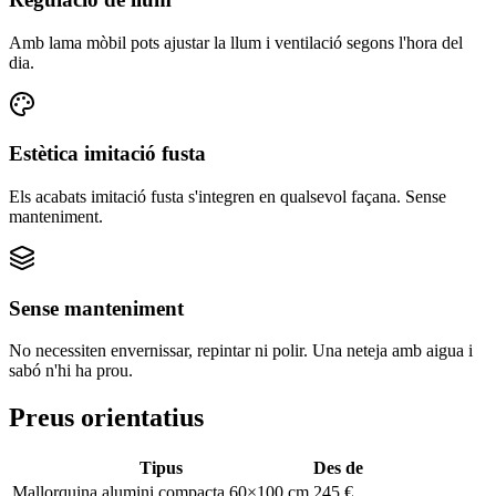
Amb lama mòbil pots ajustar la llum i ventilació segons l'hora del
dia.
Estètica imitació fusta
Els acabats imitació fusta s'integren en qualsevol façana. Sense
manteniment.
Sense manteniment
No necessiten envernissar, repintar ni polir. Una neteja amb aigua i
sabó n'hi ha prou.
Preus orientatius
Tipus
Des de
Mallorquina alumini compacta 60×100 cm
245 €