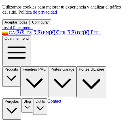
Utilizamos cookies para mejorar tu experiencia y analizar el tráfico
del sitio.
Política de privacidad
Aceptar todas
Configurar
Instal
Tancaments
CA
|
🇪🇸
ES
|
🇬🇧
EN
|
🇫🇷
FR
|
🇩🇪
DE
|
🇷🇺
RU
Ouvrir le menu
Produits
Fenêtres PVC
Portes Garage
Portes d'Entrée
Contact
Pergolas
Blog
Outils