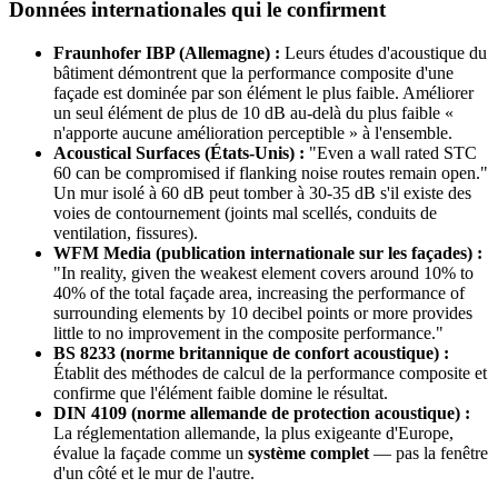
Données internationales qui le confirment
Fraunhofer IBP (Allemagne) :
Leurs études d'acoustique du
bâtiment démontrent que la performance composite d'une
façade est dominée par son élément le plus faible. Améliorer
un seul élément de plus de 10 dB au-delà du plus faible «
n'apporte aucune amélioration perceptible » à l'ensemble.
Acoustical Surfaces (États-Unis) :
"Even a wall rated STC
60 can be compromised if flanking noise routes remain open."
Un mur isolé à 60 dB peut tomber à 30-35 dB s'il existe des
voies de contournement (joints mal scellés, conduits de
ventilation, fissures).
WFM Media (publication internationale sur les façades) :
"In reality, given the weakest element covers around 10% to
40% of the total façade area, increasing the performance of
surrounding elements by 10 decibel points or more provides
little to no improvement in the composite performance."
BS 8233 (norme britannique de confort acoustique) :
Établit des méthodes de calcul de la performance composite et
confirme que l'élément faible domine le résultat.
DIN 4109 (norme allemande de protection acoustique) :
La réglementation allemande, la plus exigeante d'Europe,
évalue la façade comme un
système complet
— pas la fenêtre
d'un côté et le mur de l'autre.