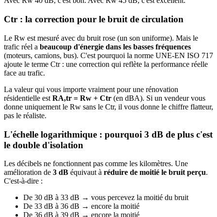
Avec Rw 40 dB, c'est bon. Avec Rw 45 dB, c'est excellent.
Ctr : la correction pour le bruit de circulation
Le Rw est mesuré avec du bruit rose (un son uniforme). Mais le
trafic réel a
beaucoup d'énergie dans les basses fréquences
(moteurs, camions, bus). C'est pourquoi la norme UNE-EN ISO 717
ajoute le terme Ctr : une correction qui reflète la performance réelle
face au trafic.
La valeur qui vous importe vraiment pour une rénovation
résidentielle est
RA,tr = Rw + Ctr
(en dBA). Si un vendeur vous
donne uniquement le Rw sans le Ctr, il vous donne le chiffre flatteur,
pas le réaliste.
L'échelle logarithmique : pourquoi 3 dB de plus c'est
le double d'isolation
Les décibels ne fonctionnent pas comme les kilomètres. Une
amélioration de
3 dB
équivaut à
réduire de moitié le bruit perçu
.
C'est-à-dire :
De 30 dB à 33 dB → vous percevez la moitié du bruit
De 33 dB à 36 dB → encore la moitié
De 36 dB à 39 dB → encore la moitié