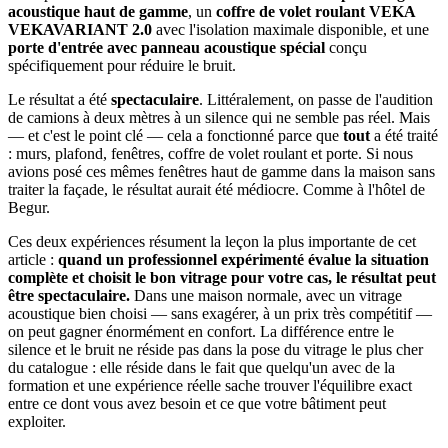
acoustique haut de gamme
, un
coffre de volet roulant VEKA
VEKAVARIANT 2.0
avec l'isolation maximale disponible, et une
porte d'entrée avec panneau acoustique spécial
conçu
spécifiquement pour réduire le bruit.
Le résultat a été
spectaculaire
. Littéralement, on passe de l'audition
de camions à deux mètres à un silence qui ne semble pas réel. Mais
— et c'est le point clé — cela a fonctionné parce que
tout
a été traité
: murs, plafond, fenêtres, coffre de volet roulant et porte. Si nous
avions posé ces mêmes fenêtres haut de gamme dans la maison sans
traiter la façade, le résultat aurait été médiocre. Comme à l'hôtel de
Begur.
Ces deux expériences résument la leçon la plus importante de cet
article :
quand un professionnel expérimenté évalue la situation
complète et choisit le bon vitrage pour votre cas, le résultat peut
être spectaculaire.
Dans une maison normale, avec un vitrage
acoustique bien choisi — sans exagérer, à un prix très compétitif —
on peut gagner énormément en confort. La différence entre le
silence et le bruit ne réside pas dans la pose du vitrage le plus cher
du catalogue : elle réside dans le fait que quelqu'un avec de la
formation et une expérience réelle sache trouver l'équilibre exact
entre ce dont vous avez besoin et ce que votre bâtiment peut
exploiter.