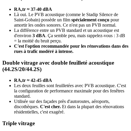
RA,tr ≈ 37-40 dBA
Là oui. Le PVB acoustique (comme le Stadip Silence de
Saint-Gobain) possède un film
spécialement conçu
pour
amortir les ondes sonores. Ce n'est pas un PVB normal.
La différence entre un PVB standard et un acoustique est
d'environ
3 dBA
. Ça semble peu, mais rappelez-vous : 3 dB
= la moitié du bruit perçu.
C'est l'option recommandée pour les rénovations dans des
rues à trafic modéré à intense.
Double vitrage avec double feuilleté acoustique
(44.2S/20/44.2S)
RA,tr ≈ 42-45 dBA
Les deux feuilles sont feuilletées avec PVB acoustique. C'est
la configuration de performance maximale pour des fenêtres
standard.
Utilisée sur des façades près d'autoroutes, aéroports,
discothèques.
C'est cher.
Et dans la plupart des rénovations
résidentielles, c'est exagéré.
Triple vitrage