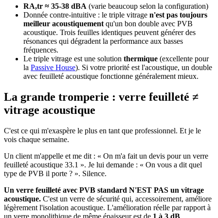
RA,tr ≈ 35-38 dBA
(varie beaucoup selon la configuration)
Donnée contre-intuitive : le triple vitrage
n'est pas toujours
meilleur acoustiquement
qu'un bon double avec PVB
acoustique. Trois feuilles identiques peuvent générer des
résonances qui dégradent la performance aux basses
fréquences.
Le triple vitrage est une solution
thermique
(excellente pour
la
Passive House
). Si votre priorité est l'acoustique, un double
avec feuilleté acoustique fonctionne généralement mieux.
La grande tromperie : verre feuilleté ≠
vitrage acoustique
C'est ce qui m'exaspère le plus en tant que professionnel. Et je le
vois chaque semaine.
Un client m'appelle et me dit : « On m'a fait un devis pour un verre
feuilleté acoustique 33.1 ». Je lui demande : « On vous a dit quel
type de PVB il porte ? ». Silence.
Un verre feuilleté avec PVB standard N'EST PAS un vitrage
acoustique.
C'est un verre de sécurité qui, accessoirement, améliore
légèrement l'isolation acoustique. L'amélioration réelle par rapport à
un verre monolithique de même épaisseur est de
1 à 3 dB
.