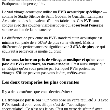
Pratiquement imperceptible.
Le vrai vitrage acoustique utilise un
PVB acoustique spécifique
—
comme le Stadip Silence de Saint-Gobain, le Guardian Lamiglass
Acoustic, ou des équivalents d'autres fabricants. Ces PVB sont
conçus avec des couches viscoélastiques qui
absorbent l'énergie
sonore
au lieu de la transmettre.
La différence de prix entre un PVB standard et un acoustique est
minime
(on parle de 3-5€/m² de plus sur le vitrage). Mais la
différence de performance est significative :
3 dBA de plus
, ce qui
équivaut à percevoir la moitié du bruit.
Si on vous facture un prix de vitrage acoustique et qu'on vous
pose du PVB standard, on vous arnaque.
C'est aussi simple que
ça. Exigez qu'on vous précise par écrit quel PVB portent les
vitrages. S'ils ne peuvent pas vous le dire, méfiez-vous.
Les deux tromperies les plus courantes
Il y a deux extrêmes que vous devriez éviter :
La tromperie par le bas :
On vous pose un verre feuilleté 3+3 avec
PVB standard et on vous dit que c'est de l'"acoustique
spectaculaire". Ce n'est pas le cas. C'est un verre de sécurité avec