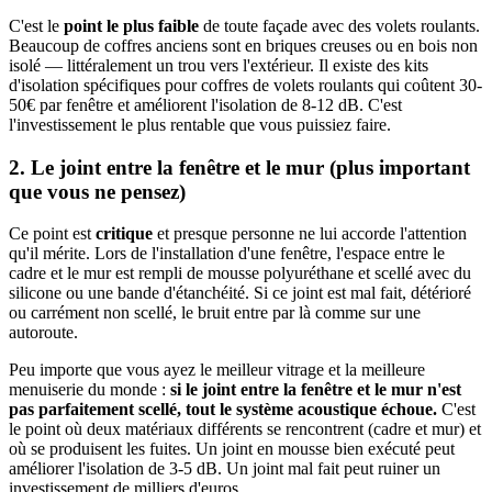
C'est le
point le plus faible
de toute façade avec des volets roulants.
Beaucoup de coffres anciens sont en briques creuses ou en bois non
isolé — littéralement un trou vers l'extérieur. Il existe des kits
d'isolation spécifiques pour coffres de volets roulants qui coûtent 30-
50€ par fenêtre et améliorent l'isolation de 8-12 dB. C'est
l'investissement le plus rentable que vous puissiez faire.
2. Le joint entre la fenêtre et le mur (plus important
que vous ne pensez)
Ce point est
critique
et presque personne ne lui accorde l'attention
qu'il mérite. Lors de l'installation d'une fenêtre, l'espace entre le
cadre et le mur est rempli de mousse polyuréthane et scellé avec du
silicone ou une bande d'étanchéité. Si ce joint est mal fait, détérioré
ou carrément non scellé, le bruit entre par là comme sur une
autoroute.
Peu importe que vous ayez le meilleur vitrage et la meilleure
menuiserie du monde :
si le joint entre la fenêtre et le mur n'est
pas parfaitement scellé, tout le système acoustique échoue.
C'est
le point où deux matériaux différents se rencontrent (cadre et mur) et
où se produisent les fuites. Un joint en mousse bien exécuté peut
améliorer l'isolation de 3-5 dB. Un joint mal fait peut ruiner un
investissement de milliers d'euros.