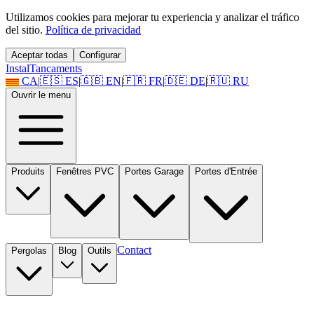
Utilizamos cookies para mejorar tu experiencia y analizar el tráfico
del sitio.
Política de privacidad
Aceptar todas
Configurar
Instal
Tancaments
CA
|
🇪🇸
ES
|
🇬🇧
EN
|
🇫🇷
FR
|
🇩🇪
DE
|
🇷🇺
RU
Ouvrir le menu
Produits
Fenêtres PVC
Portes Garage
Portes d'Entrée
Contact
Pergolas
Blog
Outils