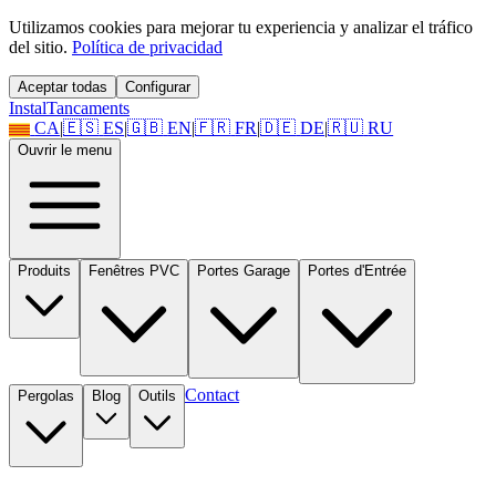
Utilizamos cookies para mejorar tu experiencia y analizar el tráfico
del sitio.
Política de privacidad
Aceptar todas
Configurar
Instal
Tancaments
CA
|
🇪🇸
ES
|
🇬🇧
EN
|
🇫🇷
FR
|
🇩🇪
DE
|
🇷🇺
RU
Ouvrir le menu
Produits
Fenêtres PVC
Portes Garage
Portes d'Entrée
Contact
Pergolas
Blog
Outils