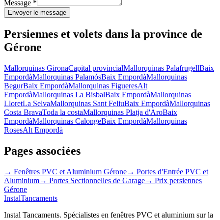
Message
*
Envoyer le message
Persiennes et volets dans la province de
Gérone
Mallorquinas Girona
Capital provincial
Mallorquinas Palafrugell
Baix
Empordà
Mallorquinas Palamós
Baix Empordà
Mallorquinas
Begur
Baix Empordà
Mallorquinas Figueres
Alt
Empordà
Mallorquinas La Bisbal
Baix Empordà
Mallorquinas
Lloret
La Selva
Mallorquinas Sant Feliu
Baix Empordà
Mallorquinas
Costa Brava
Toda la costa
Mallorquinas Platja d'Aro
Baix
Empordà
Mallorquinas Calonge
Baix Empordà
Mallorquinas
Roses
Alt Empordà
Pages associées
→
Fenêtres PVC et Aluminium Gérone
→
Portes d'Entrée PVC et
Aluminium
→
Portes Sectionnelles de Garage
→
Prix persiennes
Gérone
Instal
Tancaments
Instal Tancaments
.
Spécialistes en fenêtres PVC et aluminium sur la