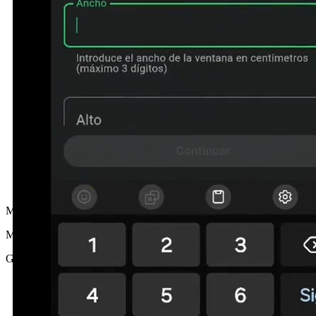
MG
María G.
Girona