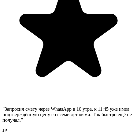
“
Запросил смету через WhatsApp в 10 утра, к 11:45 уже имел
подтверждённую цену со всеми деталями. Так быстро ещё не
получал.
”
JP