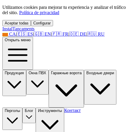
Utilizamos cookies para mejorar tu experiencia y analizar el tráfico
del sitio.
Política de privacidad
Aceptar todas
Configurar
Instal
Tancaments
CA
|
🇪🇸
ES
|
🇬🇧
EN
|
🇫🇷
FR
|
🇩🇪
DE
|
🇷🇺
RU
Открыть меню
Продукция
Окна ПВХ
Гаражные ворота
Входные двери
Контакт
Перголы
Блог
Инструменты