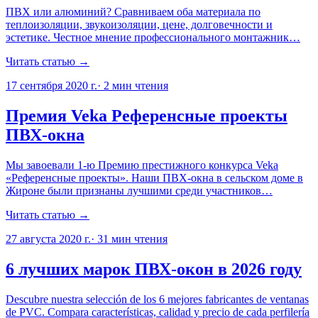
ПВХ или алюминий? Сравниваем оба материала по
теплоизоляции, звукоизоляции, цене, долговечности и
эстетике. Честное мнение профессионального монтажник…
Читать статью →
17 сентября 2020 г.
·
2
мин чтения
Премия Veka Референсные проекты
ПВХ-окна
Мы завоевали 1-ю Премию престижного конкурса Veka
«Референсные проекты». Наши ПВХ-окна в сельском доме в
Жироне были признаны лучшими среди участников…
Читать статью →
27 августа 2020 г.
·
31
мин чтения
6 лучших марок ПВХ-окон в 2026 году
Descubre nuestra selección de los 6 mejores fabricantes de ventanas
de PVC. Compara características, calidad y precio de cada perfilería