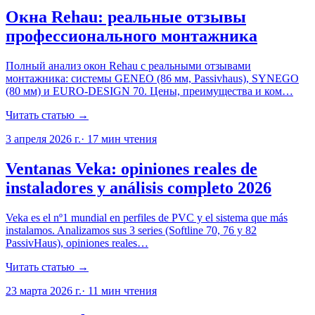
Окна Rehau: реальные отзывы
профессионального монтажника
Полный анализ окон Rehau с реальными отзывами
монтажника: системы GENEO (86 мм, Passivhaus), SYNEGO
(80 мм) и EURO-DESIGN 70. Цены, преимущества и ком…
Читать статью →
3 апреля 2026 г.
·
17
мин чтения
Ventanas Veka: opiniones reales de
instaladores y análisis completo 2026
Veka es el nº1 mundial en perfiles de PVC y el sistema que más
instalamos. Analizamos sus 3 series (Softline 70, 76 y 82
PassivHaus), opiniones reales…
Читать статью →
23 марта 2026 г.
·
11
мин чтения