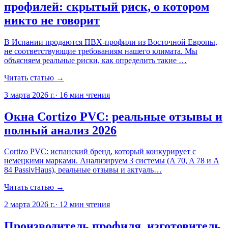
профилей: скрытый риск, о котором
никто не говорит
В Испании продаются ПВХ-профили из Восточной Европы,
не соответствующие требованиям нашего климата. Мы
объясняем реальные риски, как определить такие …
Читать статью →
3 марта 2026 г.
·
16
мин чтения
Окна Cortizo PVC: реальные отзывы и
полный анализ 2026
Cortizo PVC: испанский бренд, который конкурирует с
немецкими марками. Анализируем 3 системы (A 70, A 78 и A
84 PassivHaus), реальные отзывы и актуаль…
Читать статью →
2 марта 2026 г.
·
12
мин чтения
Производитель профиля, изготовитель