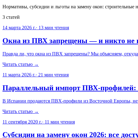
Нормативы, субсидии и льготы на замену окон: строительные 
3
статей
14 марта 2026 г.
·
13
мин чтения
Окна из ПВХ запрещены — и никто не г
Правда ли, что окна из ПВХ запрещены? Мы объясняем, откуда 
Читать статью →
11 марта 2026 г.
·
21
мин чтения
Параллельный импорт ПВХ-профилей: с
В Испании продаются ПВХ-профили из Восточной Европы, не 
Читать статью →
11 сентября 2020 г.
·
11
мин чтения
Субсидии на замену окон 2026: все до