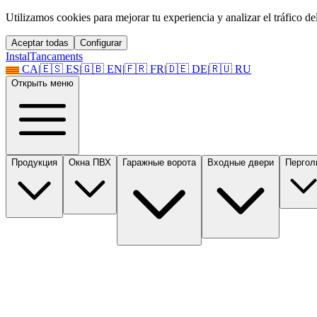
Utilizamos cookies para mejorar tu experiencia y analizar el tráfico del 
Aceptar todas
Configurar
Instal
Tancaments
CA
|
🇪🇸
ES
|
🇬🇧
EN
|
🇫🇷
FR
|
🇩🇪
DE
|
🇷🇺
RU
Открыть меню
Продукция
Окна ПВХ
Гаражные ворота
Входные двери
Пергол