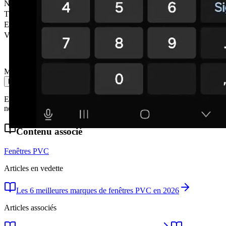
Nom
*
Téléphone
*
Email
Ville
Message
Envoyer le message
En envoyant, vous acceptez notre politique de confidentialité. Nous
ne partageons pas vos données avec des tiers.
Contenu associé
Fenêtres PVC
Articles en vedette
Les 6 meilleures marques de fenêtres PVC en 2026
Articles associés