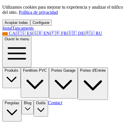
Utilizamos cookies para mejorar tu experiencia y analizar el tráfico
del sitio.
Política de privacidad
Aceptar todas
Configurar
Instal
Tancaments
CA
|
🇪🇸
ES
|
🇬🇧
EN
|
🇫🇷
FR
|
🇩🇪
DE
|
🇷🇺
RU
Ouvrir le menu
Produits
Fenêtres PVC
Portes Garage
Portes d'Entrée
Contact
Pergolas
Blog
Outils