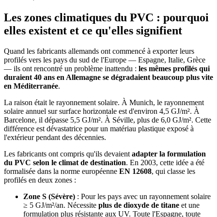
Les zones climatiques du PVC : pourquoi
elles existent et ce qu'elles signifient
Quand les fabricants allemands ont commencé à exporter leurs
profilés vers les pays du sud de l'Europe — Espagne, Italie, Grèce
— ils ont rencontré un problème inattendu :
les mêmes profilés qui
duraient 40 ans en Allemagne se dégradaient beaucoup plus vite
en Méditerranée
.
La raison était le rayonnement solaire. À Munich, le rayonnement
solaire annuel sur surface horizontale est d'environ 4,5 GJ/m². À
Barcelone, il dépasse 5,5 GJ/m². À Séville, plus de 6,0 GJ/m². Cette
différence est dévastatrice pour un matériau plastique exposé à
l'extérieur pendant des décennies.
Les fabricants ont compris qu'ils devaient
adapter la formulation
du PVC selon le climat de destination
. En 2003, cette idée a été
formalisée dans la norme européenne
EN 12608
, qui classe les
profilés en deux zones :
Zone S (Sévère)
: Pour les pays avec un rayonnement solaire
≥ 5 GJ/m²/an. Nécessite
plus de dioxyde de titane
et une
formulation plus résistante aux UV. Toute l'Espagne, toute