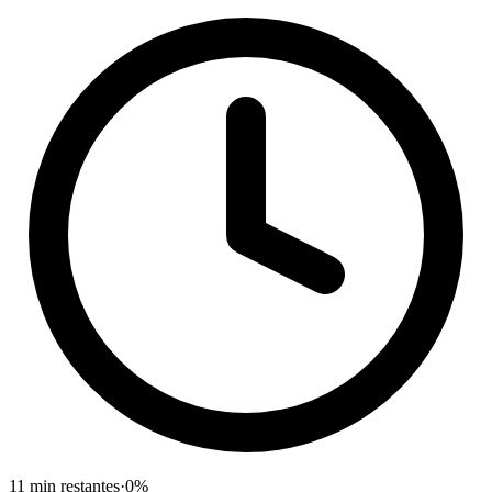
11
min restantes
·
0
%