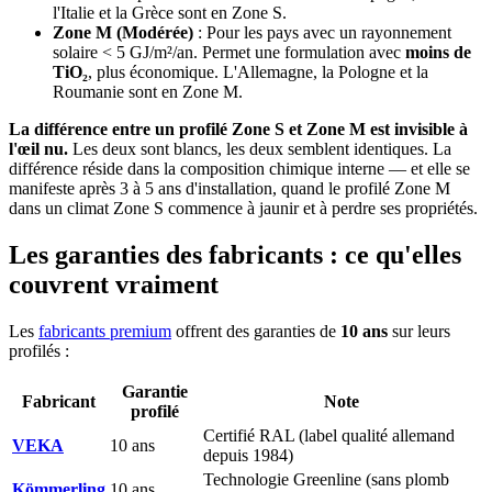
l'Italie et la Grèce sont en Zone S.
Zone M (Modérée)
: Pour les pays avec un rayonnement
solaire < 5 GJ/m²/an. Permet une formulation avec
moins de
TiO₂
, plus économique. L'Allemagne, la Pologne et la
Roumanie sont en Zone M.
La différence entre un profilé Zone S et Zone M est invisible à
l'œil nu.
Les deux sont blancs, les deux semblent identiques. La
différence réside dans la composition chimique interne — et elle se
manifeste après 3 à 5 ans d'installation, quand le profilé Zone M
dans un climat Zone S commence à jaunir et à perdre ses propriétés.
Les garanties des fabricants : ce qu'elles
couvrent vraiment
Les
fabricants premium
offrent des garanties de
10 ans
sur leurs
profilés :
Garantie
Fabricant
Note
profilé
Certifié RAL (label qualité allemand
VEKA
10 ans
depuis 1984)
Technologie Greenline (sans plomb
Kömmerling
10 ans