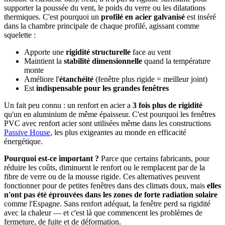
supporter la poussée du vent, le poids du verre ou les dilatations
thermiques. C'est pourquoi un
profilé en acier galvanisé
est inséré
dans la chambre principale de chaque profilé, agissant comme
squelette :
Apporte une
rigidité structurelle
face au vent
Maintient la
stabilité dimensionnelle
quand la température
monte
Améliore l'
étanchéité
(fenêtre plus rigide = meilleur joint)
Est
indispensable pour les grandes fenêtres
Un fait peu connu : un renfort en acier a
3 fois plus de rigidité
qu'un en aluminium de même épaisseur. C'est pourquoi les fenêtres
PVC avec renfort acier sont utilisées même dans les constructions
Passive House
, les plus exigeantes au monde en efficacité
énergétique.
Pourquoi est-ce important ?
Parce que certains fabricants, pour
réduire les coûts, diminuent le renfort ou le remplacent par de la
fibre de verre ou de la mousse rigide. Ces alternatives peuvent
fonctionner pour de petites fenêtres dans des climats doux, mais
elles
n'ont pas été éprouvées dans les zones de forte radiation solaire
comme l'Espagne. Sans renfort adéquat, la fenêtre perd sa rigidité
avec la chaleur — et c'est là que commencent les problèmes de
fermeture, de fuite et de déformation.