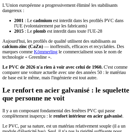
L'Union européenne a progressivement éliminé les stabilisants
dangereux :
2001
: Le
cadmium
est interdit dans les profilés PVC dans
l'UE (volontairement par les fabricants)
2015
: Le
plomb
est interdit dans toute l'UE-28
Aujourd'hui, les profilés de qualité utilisent des stabilisants au
calcium-zinc (CaZn)
— inoffensifs, efficaces et recyclables. Des
marques comme
Kömmerling
le commercialisent sous le nom de
technologie « Greenline ».
Le PVC de 2026 n'a rien à voir avec celui de 1960.
C'est comme
comparer une voiture actuelle avec une des années 50 : le matériau
de base est le même, mais l'ingénierie est tout autre.
Le renfort en acier galvanisé : le squelette
que personne ne voit
Il y a un composant fondamental des fenêtres PVC qui passe
complètement inaperçu : le
renfort intérieur en acier galvanisé
.
Le PVC, par sa nature, est un matériau relativement souple (il a un
module d'élasticité bas). Seul, il n'a pas la rigidité suffisante pour