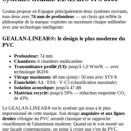
Gealan propose en Espagne principalement deux systèmes ouvrants,
tous deux avec
74 mm de profondeur
— un choix qui reflète la
philosophie de la marque: exploiter au maximum chaque millimètre
avec une technologie intelligente:
GEALAN-LINEAR®: le design le plus moderne du
PVC
Profondeur:
74 mm
Chambres:
6 chambres multicambre
Transmittance profilé (Uf):
jusqu'à 1,0 W/m²K — avec
technologie IKD®
Vitrage maximum:
48 mm (joint) / 50 mm avec STV®
Étanchéité:
A4 · E9A · V·C5 (classification maximale)
Isolation acoustique:
jusqu'à 47 dB
Matériau recyclé:
jusqu'à 59% — réduction empreinte CO₂
de 43%
Le GEALAN-LINEAR® est le système qui nous a le plus
impressionné de cette marque. Son design
angulaire et aux lignes
droites
s'éloigne du PVC arrondi classique et se rapproche
visuellement de l'aluminium moderne. Quand on le voit monté sur
une façade contemporaine, on peine à croire que c'est du PVC.