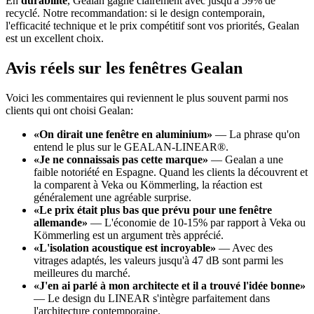
En
durabilité
, Gealan gagne clairement avec jusqu'à 59% de
recyclé. Notre recommandation: si le design contemporain,
l'efficacité technique et le prix compétitif sont vos priorités, Gealan
est un excellent choix.
Avis réels sur les fenêtres Gealan
Voici les commentaires qui reviennent le plus souvent parmi nos
clients qui ont choisi Gealan:
«On dirait une fenêtre en aluminium»
— La phrase qu'on
entend le plus sur le GEALAN-LINEAR®.
«Je ne connaissais pas cette marque»
— Gealan a une
faible notoriété en Espagne. Quand les clients la découvrent et
la comparent à Veka ou Kömmerling, la réaction est
généralement une agréable surprise.
«Le prix était plus bas que prévu pour une fenêtre
allemande»
— L'économie de 10-15% par rapport à Veka ou
Kömmerling est un argument très apprécié.
«L'isolation acoustique est incroyable»
— Avec des
vitrages adaptés, les valeurs jusqu'à 47 dB sont parmi les
meilleures du marché.
«J'en ai parlé à mon architecte et il a trouvé l'idée bonne»
— Le design du LINEAR s'intègre parfaitement dans
l'architecture contemporaine.