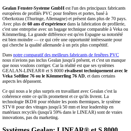
Gealan Fenster-Systeme GmbH
est l'un des principaux fabricants
européens de profilés PVC pour fenêtres et portes, basé à
Oberkotzau (Thuringe, Allemagne) et présent dans plus de 70 pays.
Avec plus de
60 ans d'expérience
dans la fabrication de profilerie,
c'est une entreprise avec un bagage technique comparable à Veka ou
Kömmerling. La grande différence est qu'en Espagne sa notoriété
est bien moindre — ce qui crée une opportunité intéressante pour
qui cherche la qualité allemande à un prix plus compétitif.
Dans
notre comparatif des meilleurs fabricants de fenêtres PVC
nous n'avions pas inclus Gealan jusqu'à présent, et c'est un manque
que nous voulons corriger. Car la réalité est que ses systèmes
GEALAN-LINEAR® et S 8000
rivalisent techniquement avec le
Veka Softline 76 ou le Kömmerling 76 AD
, et dans certains
aspects les dépassent.
Ce qui nous a le plus surpris en travaillant avec Gealan c'est la
cohérence entre ce qu'ils promettent et ce qu'ils livrent. La
technologie IKD® pour réduire les ponts thermiques, le système
STV® pour des vitrages jusqu'à 50 mm et leur leadership en
matériaux recyclés (jusqu'à 59% dans le LINEAR) sont de vraies
innovations, pas du marketing.
Systèmes Gealan: LINEAR® et S 8000