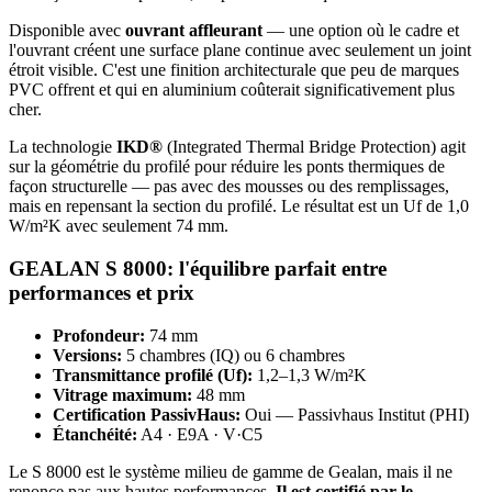
Disponible avec
ouvrant affleurant
— une option où le cadre et
l'ouvrant créent une surface plane continue avec seulement un joint
étroit visible. C'est une finition architecturale que peu de marques
PVC offrent et qui en aluminium coûterait significativement plus
cher.
La technologie
IKD®
(Integrated Thermal Bridge Protection) agit
sur la géométrie du profilé pour réduire les ponts thermiques de
façon structurelle — pas avec des mousses ou des remplissages,
mais en repensant la section du profilé. Le résultat est un Uf de 1,0
W/m²K avec seulement 74 mm.
GEALAN S 8000: l'équilibre parfait entre
performances et prix
Profondeur:
74 mm
Versions:
5 chambres (IQ) ou 6 chambres
Transmittance profilé (Uf):
1,2–1,3 W/m²K
Vitrage maximum:
48 mm
Certification PassivHaus:
Oui — Passivhaus Institut (PHI)
Étanchéité:
A4 · E9A · V·C5
Le S 8000 est le système milieu de gamme de Gealan, mais il ne
renonce pas aux hautes performances.
Il est certifié par le