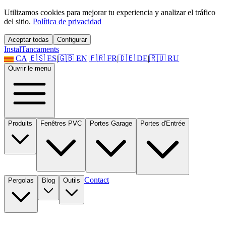
Utilizamos cookies para mejorar tu experiencia y analizar el tráfico
del sitio.
Política de privacidad
Aceptar todas
Configurar
Instal
Tancaments
CA
|
🇪🇸
ES
|
🇬🇧
EN
|
🇫🇷
FR
|
🇩🇪
DE
|
🇷🇺
RU
Ouvrir le menu
Produits
Fenêtres PVC
Portes Garage
Portes d'Entrée
Contact
Pergolas
Blog
Outils