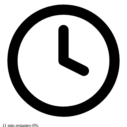
11
min restantes
·
0
%