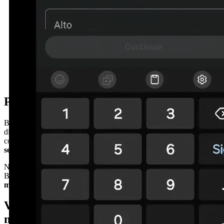
Puertas de entrada a medida en Begur
Begur es una localidad del
Baix Empordà
con una arquitectura
diversa que va desde edificios históricos hasta viviendas de nueva
construcción. Una puerta de entrada de calidad es esencial para la
seguridad
y el
aislamiento
de tu hogar.
Nuestro equipo de instaladores profesionales cubre toda la zona de
Begur y alrededores. Realizamos la
visita técnica gratuita
, la
medición exacta
y la
instalación completa
en un solo día.
Ventajas de pedir presupuesto con
nosotros en Begur