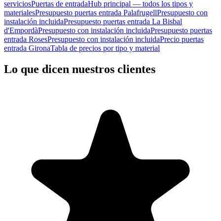
servicios
Puertas de entrada
Hub principal — todos los tipos y
materiales
Presupuesto puertas entrada Palafrugell
Presupuesto con
instalación incluida
Presupuesto puertas entrada La Bisbal
d'Empordà
Presupuesto con instalación incluida
Presupuesto puertas
entrada Roses
Presupuesto con instalación incluida
Precio puertas
entrada Girona
Tabla de precios por tipo y material
Lo que dicen nuestros clientes