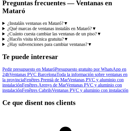
Preguntas frecuentes — Ventanas en
Mataró
¿Instaláis ventanas en Mataró?
▼
¿Qué marcas de ventanas instaláis en Mataró?
▼
¿Cuánto cuesta cambiar las ventanas de un piso?
▼
¿Hacéis visita técnica gratuita?
▼
¿Hay subvenciones para cambiar ventanas?
▼
Te puede interesar
Pedir presupuesto en Mataró
Presupuesto gratuito por WhatsApp en
24h
Ventanas PVC Barcelona
Toda la información sobre ventanas en
la provincia
Fenêtres Premià de Mar
Ventanas PVC y aluminio con
instalación
Fenêtres Arenys de Mar
Ventanas PVC y aluminio con
instalación
Fenêtres Cabrils
Ventanas PVC y aluminio con instalación
Ce que disent nos clients