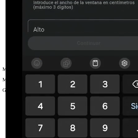
MG
María G.
Girona