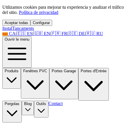
Utilizamos cookies para mejorar tu experiencia y analizar el tráfico
del sitio.
Política de privacidad
Aceptar todas
Configurar
Instal
Tancaments
CA
|
🇪🇸
ES
|
🇬🇧
EN
|
🇫🇷
FR
|
🇩🇪
DE
|
🇷🇺
RU
Ouvrir le menu
Produits
Fenêtres PVC
Portes Garage
Portes d'Entrée
Contact
Pergolas
Blog
Outils