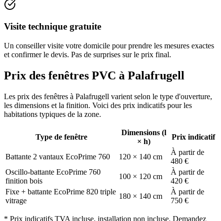
Visite technique gratuite
Un conseiller visite votre domicile pour prendre les mesures exactes
et confirmer le devis. Pas de surprises sur le prix final.
Prix des fenêtres PVC à Palafrugell
Les prix des fenêtres à Palafrugell varient selon le type d'ouverture,
les dimensions et la finition. Voici des prix indicatifs pour les
habitations typiques de la zone.
Dimensions (l
Type de fenêtre
Prix indicatif
× h)
À partir de
Battante 2 vantaux EcoPrime 760
120 × 140 cm
480 €
Oscillo-battante EcoPrime 760
À partir de
100 × 120 cm
finition bois
420 €
Fixe + battante EcoPrime 820 triple
À partir de
180 × 140 cm
vitrage
750 €
* Prix indicatifs TVA incluse, installation non incluse. Demandez