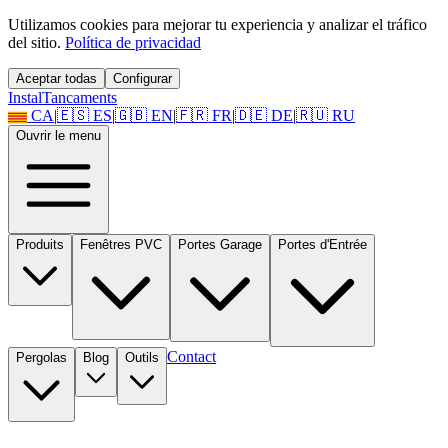
Utilizamos cookies para mejorar tu experiencia y analizar el tráfico
del sitio.
Política de privacidad
Aceptar todas
Configurar
Instal
Tancaments
CA
|
🇪🇸
ES
|
🇬🇧
EN
|
🇫🇷
FR
|
🇩🇪
DE
|
🇷🇺
RU
Ouvrir le menu
Produits
Fenêtres PVC
Portes Garage
Portes d'Entrée
Contact
Pergolas
Blog
Outils