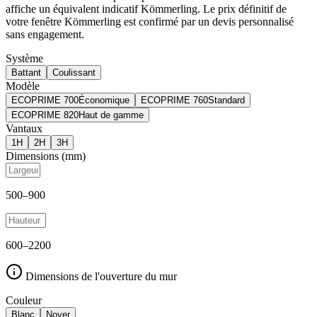
affiche un équivalent indicatif Kömmerling. Le prix définitif de
votre fenêtre Kömmerling est confirmé par un devis personnalisé
sans engagement.
Système
Battant
Coulissant
Modèle
ECOPRIME 700
Économique
ECOPRIME 760
Standard
ECOPRIME 820
Haut de gamme
Vantaux
1
H
2
H
3
H
Dimensions (mm)
500
–
900
600
–
2200
Dimensions de l'ouverture du mur
Couleur
Blanc
Noyer