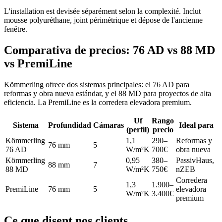
L'installation est devisée séparément selon la complexité. Inclut
mousse polyuréthane, joint périmétrique et dépose de l'ancienne
fenêtre.
Comparativa de precios: 76 AD vs 88 MD
vs PremiLine
Kömmerling ofrece dos sistemas principales: el 76 AD para
reformas y obra nueva estándar, y el 88 MD para proyectos de alta
eficiencia. La PremiLine es la corredera elevadora premium.
Uf
Rango
Sistema
Profundidad
Cámaras
Ideal para
(perfil)
precio
Kömmerling
1,1
290–
Reformas y
76 mm
5
76 AD
W/m²K
700€
obra nueva
Kömmerling
0,95
380–
PassivHaus,
88 mm
7
88 MD
W/m²K
750€
nZEB
Corredera
1,3
1.900–
PremiLine
76 mm
5
elevadora
W/m²K
3.400€
premium
Ce que disent nos clients