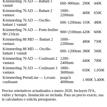
Kömmerling 76 AD — Battant 1
600–900mm
290€
440€
vantail
Kömmerling 76 AD — Battant 2
1000–
400€
650€
vantaux
2200mm
Kömmerling 76 AD — Oscillo-
600–1200mm
310€
480€
battant 1 vantail
Kömmerling 76 AD — Porte-fenêtre
900×2100mm
420€
600€
90×210cm
Kömmerling 88 MD — Battant 2
1000–
480€
750€
vantaux
2200mm
Kömmerling 88 MD — Oscillo-
600–1200mm
380€
560€
battant 1 vantail
Kömmerling 76 AD — Coulissant 2
1200–
440€
700€
vantaux
2400mm
Kömmerling 76 AD — Coulissant 3
1800–
650€
1.050€
vantaux
3600mm
Kömmerling PremiLine — Levant-
jusqu'à
1.900€
3.400€
coulissant
4000mm
Precios orientativos actualizados a marzo 2026. Incluyen IVA,
vidrio y herrajes. Instalación no incluida. Para un precio exacto, usa
la calculadora o solicita presupuesto.