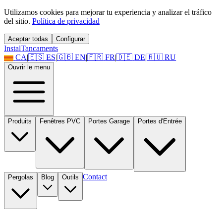
Utilizamos cookies para mejorar tu experiencia y analizar el tráfico
del sitio.
Política de privacidad
Aceptar todas
Configurar
Instal
Tancaments
CA
|
🇪🇸
ES
|
🇬🇧
EN
|
🇫🇷
FR
|
🇩🇪
DE
|
🇷🇺
RU
Ouvrir le menu
Produits
Fenêtres PVC
Portes Garage
Portes d'Entrée
Contact
Pergolas
Blog
Outils