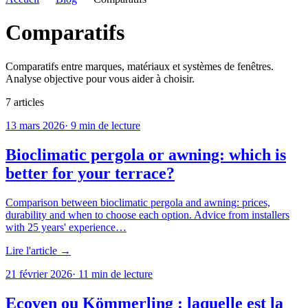
Comparatifs
Comparatifs entre marques, matériaux et systèmes de fenêtres.
Analyse objective pour vous aider à choisir.
7
articles
13 mars 2026
·
9
min de lecture
Bioclimatic pergola or awning: which is
better for your terrace?
Comparison between bioclimatic pergola and awning: prices,
durability and when to choose each option. Advice from installers
with 25 years' experience…
Lire l'article →
21 février 2026
·
11
min de lecture
Ecoven ou Kömmerling : laquelle est la