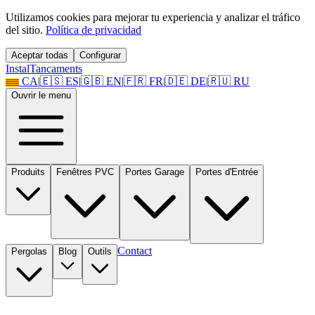
Utilizamos cookies para mejorar tu experiencia y analizar el tráfico
del sitio.
Política de privacidad
Aceptar todas
Configurar
Instal
Tancaments
CA
|
🇪🇸
ES
|
🇬🇧
EN
|
🇫🇷
FR
|
🇩🇪
DE
|
🇷🇺
RU
Ouvrir le menu
Produits
Fenêtres PVC
Portes Garage
Portes d'Entrée
Contact
Pergolas
Blog
Outils