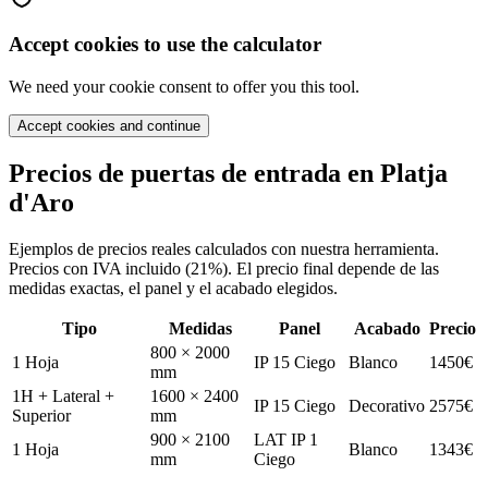
Accept cookies to use the calculator
We need your cookie consent to offer you this tool.
Accept cookies and continue
Precios de puertas de entrada en
Platja
d'Aro
Ejemplos de precios reales calculados con nuestra herramienta.
Precios con IVA incluido (21%). El precio final depende de las
medidas exactas, el panel y el acabado elegidos.
Tipo
Medidas
Panel
Acabado
Precio
800 × 2000
1 Hoja
IP 15 Ciego
Blanco
1450
€
mm
1H + Lateral +
1600 × 2400
IP 15 Ciego
Decorativo
2575
€
Superior
mm
900 × 2100
LAT IP 1
1 Hoja
Blanco
1343
€
mm
Ciego