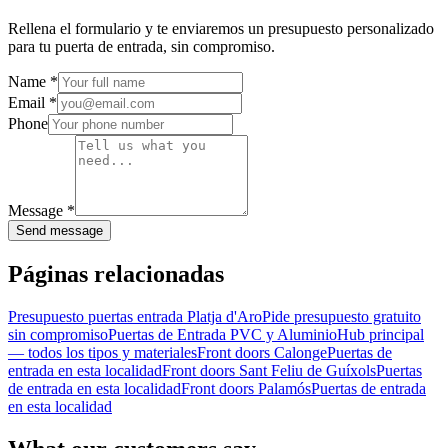
Rellena el formulario y te enviaremos un presupuesto personalizado
para tu puerta de entrada, sin compromiso.
Name
*
Email
*
Phone
Message
*
Send message
Páginas relacionadas
Presupuesto puertas entrada Platja d'Aro
Pide presupuesto gratuito
sin compromiso
Puertas de Entrada PVC y Aluminio
Hub principal
— todos los tipos y materiales
Front doors Calonge
Puertas de
entrada en esta localidad
Front doors Sant Feliu de Guíxols
Puertas
de entrada en esta localidad
Front doors Palamós
Puertas de entrada
en esta localidad