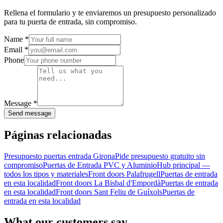
Rellena el formulario y te enviaremos un presupuesto personalizado
para tu puerta de entrada, sin compromiso.
Name
*
Email
*
Phone
Message
*
Send message
Páginas relacionadas
Presupuesto puertas entrada Girona
Pide presupuesto gratuito sin
compromiso
Puertas de Entrada PVC y Aluminio
Hub principal —
todos los tipos y materiales
Front doors Palafrugell
Puertas de entrada
en esta localidad
Front doors La Bisbal d'Empordà
Puertas de entrada
en esta localidad
Front doors Sant Feliu de Guíxols
Puertas de
entrada en esta localidad
What our customers say