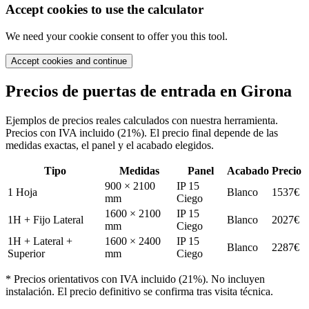
Accept cookies to use the calculator
We need your cookie consent to offer you this tool.
Accept cookies and continue
Precios de puertas de entrada en
Girona
Ejemplos de precios reales calculados con nuestra herramienta.
Precios con IVA incluido (21%). El precio final depende de las
medidas exactas, el panel y el acabado elegidos.
Tipo
Medidas
Panel
Acabado
Precio
900 × 2100
IP 15
1 Hoja
Blanco
1537
€
mm
Ciego
1600 × 2100
IP 15
1H + Fijo Lateral
Blanco
2027
€
mm
Ciego
1H + Lateral +
1600 × 2400
IP 15
Blanco
2287
€
Superior
mm
Ciego
* Precios orientativos con IVA incluido (21%). No incluyen
instalación. El precio definitivo se confirma tras visita técnica.