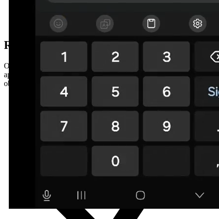
Request your quote via
WhatsApp
Our virtual assistant is available 24/7. Just send a few photos and
approximate measurements and we'll give you a quick, no-
obligation quote.