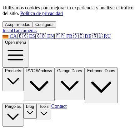
Utilizamos cookies para mejorar tu experiencia y analizar el tráfico
del sitio.
Política de privacidad
Aceptar todas
Configurar
Instal
Tancaments
CA
|
🇪🇸
ES
|
🇬🇧
EN
|
🇫🇷
FR
|
🇩🇪
DE
|
🇷🇺
RU
Open menu
Products
PVC Windows
Garage Doors
Entrance Doors
Contact
Pergolas
Blog
Tools