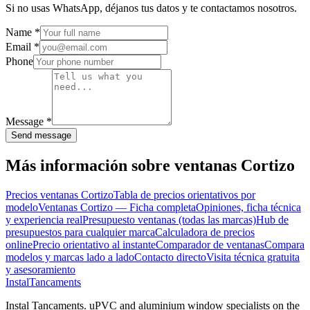
Si no usas WhatsApp, déjanos tus datos y te contactamos nosotros.
Name
*
Email
*
Phone
Message
*
Send message
Más información sobre ventanas Cortizo
Precios ventanas Cortizo
Tabla de precios orientativos por
modelo
Ventanas Cortizo — Ficha completa
Opiniones, ficha técnica
y experiencia real
Presupuesto ventanas (todas las marcas)
Hub de
presupuestos para cualquier marca
Calculadora de precios
online
Precio orientativo al instante
Comparador de ventanas
Compara
modelos y marcas lado a lado
Contacto directo
Visita técnica gratuita
y asesoramiento
Instal
Tancaments
Instal Tancaments
.
uPVC and aluminium window specialists on the