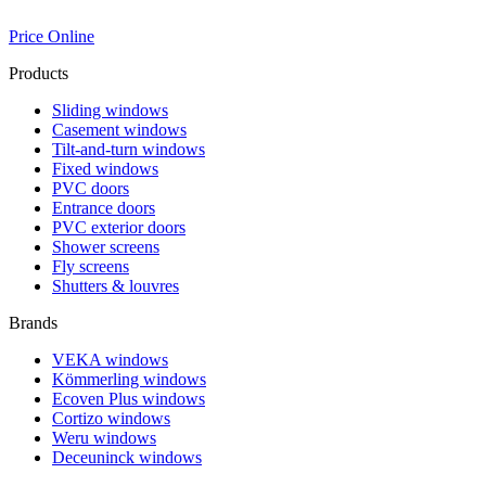
Price Online
Products
Sliding windows
Casement windows
Tilt-and-turn windows
Fixed windows
PVC doors
Entrance doors
PVC exterior doors
Shower screens
Fly screens
Shutters & louvres
Brands
VEKA windows
Kömmerling windows
Ecoven Plus windows
Cortizo windows
Weru windows
Deceuninck windows