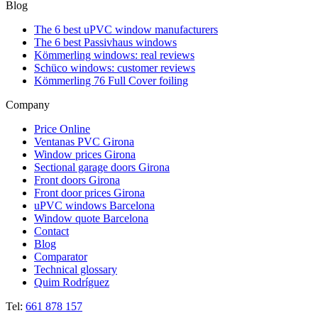
Blog
The 6 best uPVC window manufacturers
The 6 best Passivhaus windows
Kömmerling windows: real reviews
Schüco windows: customer reviews
Kömmerling 76 Full Cover foiling
Company
Price Online
Ventanas PVC Girona
Window prices Girona
Sectional garage doors Girona
Front doors Girona
Front door prices Girona
uPVC windows Barcelona
Window quote Barcelona
Contact
Blog
Comparator
Technical glossary
Quim Rodríguez
Tel:
661 878 157