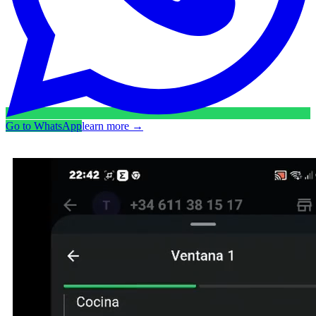
Go to WhatsApp
learn more
→