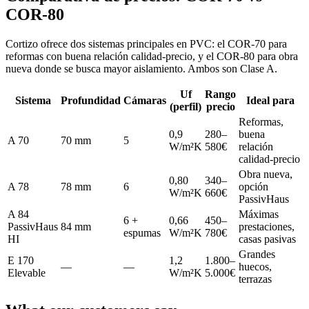
COR-80
Cortizo ofrece dos sistemas principales en PVC: el COR-70 para
reformas con buena relación calidad-precio, y el COR-80 para obra
nueva donde se busca mayor aislamiento. Ambos son Clase A.
Uf
Rango
Sistema
Profundidad
Cámaras
Ideal para
(perfil)
precio
Reformas,
0,9
280–
buena
A 70
70 mm
5
W/m²K
580€
relación
calidad-precio
Obra nueva,
0,80
340–
A 78
78 mm
6
opción
W/m²K
660€
PassivHaus
A 84
Máximas
6 +
0,66
450–
PassivHaus
84 mm
prestaciones,
espumas
W/m²K
780€
HI
casas pasivas
Grandes
E 170
1,2
1.800–
—
—
huecos,
Elevable
W/m²K
5.000€
terrazas