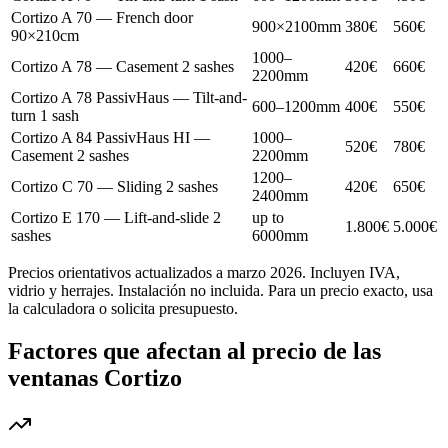
Cortizo A 70 — French door
900×2100mm
380€
560€
90×210cm
1000–
Cortizo A 78 — Casement 2 sashes
420€
660€
2200mm
Cortizo A 78 PassivHaus — Tilt-and-
600–1200mm
400€
550€
turn 1 sash
Cortizo A 84 PassivHaus HI —
1000–
520€
780€
Casement 2 sashes
2200mm
1200–
Cortizo C 70 — Sliding 2 sashes
420€
650€
2400mm
Cortizo E 170 — Lift-and-slide 2
up to
1.800€
5.000€
sashes
6000mm
Precios orientativos actualizados a marzo 2026. Incluyen IVA,
vidrio y herrajes. Instalación no incluida. Para un precio exacto, usa
la calculadora o solicita presupuesto.
Factores que afectan al precio de las
ventanas Cortizo