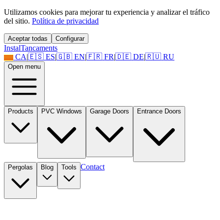
Utilizamos cookies para mejorar tu experiencia y analizar el tráfico
del sitio.
Política de privacidad
Aceptar todas
Configurar
Instal
Tancaments
CA
|
🇪🇸
ES
|
🇬🇧
EN
|
🇫🇷
FR
|
🇩🇪
DE
|
🇷🇺
RU
Open menu
Products
PVC Windows
Garage Doors
Entrance Doors
Contact
Pergolas
Blog
Tools