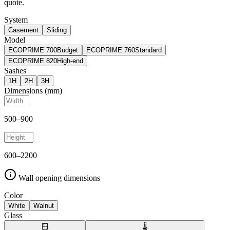
quote.
System
Casement
Sliding
Model
ECOPRIME 700
Budget
ECOPRIME 760
Standard
ECOPRIME 820
High-end
Sashes
1
H
2
H
3
H
Dimensions (mm)
500
–
900
600
–
2200
Wall opening dimensions
Color
White
Walnut
Glass
🪟
🌡️